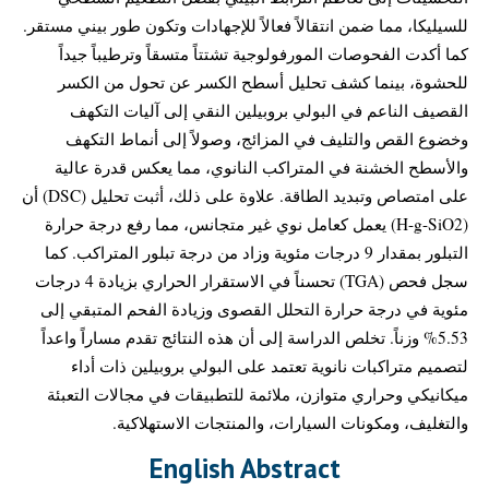
للسيليكا، مما ضمن انتقالاً فعالاً للإجهادات وتكون طور بيني مستقر.
كما أكدت الفحوصات المورفولوجية تشتتاً متسقاً وترطيباً جيداً
للحشوة، بينما كشف تحليل أسطح الكسر عن تحول من الكسر
القصيف الناعم في البولي بروبيلين النقي إلى آليات التكهف
وخضوع القص والتليف في المزائج، وصولاً إلى أنماط التكهف
والأسطح الخشنة في المتراكب النانوي، مما يعكس قدرة عالية
على امتصاص وتبديد الطاقة. علاوة على ذلك، أثبت تحليل (DSC) أن
(H-g-SiO2) يعمل كعامل نوي غير متجانس، مما رفع درجة حرارة
التبلور بمقدار 9 درجات مئوية وزاد من درجة تبلور المتراكب. كما
سجل فحص (TGA) تحسناً في الاستقرار الحراري بزيادة 4 درجات
مئوية في درجة حرارة التحلل القصوى وزيادة الفحم المتبقي إلى
5.53% وزناً. تخلص الدراسة إلى أن هذه النتائج تقدم مساراً واعداً
لتصميم متراكبات نانوية تعتمد على البولي بروبيلين ذات أداء
ميكانيكي وحراري متوازن، ملائمة للتطبيقات في مجالات التعبئة
والتغليف، ومكونات السيارات، والمنتجات الاستهلاكية.
English Abstract