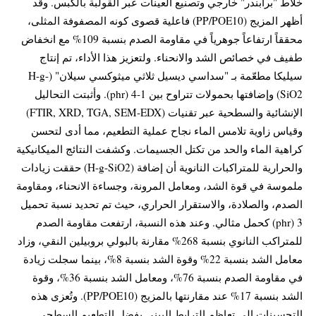
خلاط "برابندر" خارجي وتصنيع العينات عبر القولبة بالكبس. وقد
أظهر المزيج (PP/POE10) فاعلية قصوى كونه المصفوفة المثلى،
محققاً ارتفاعاً جوهرياً في مقاومة الصدم بنسبة 109% مع انخفاض
طفيف في خصائص الشد والانحناء. ولتعزيز هذا الأداء، تم إنتاج
سيليكا مطعّمة بـ "سداسي ديسيل ثلاثي ميثوكسي سيلان" (H-g-
SiO2) وإضافتها بحمولات تتراوح بين 1-4 (phr). وأثبتت التحاليل
الإنشائية والسطحية عبر تقنيات (FTIR, XRD, TGA, SEM-EDX)
وقياس زاوية تلامس الماء نجاح عملية التطعيم، مما أدى لتحسن
كراهية الماء والحد من تكتل الجسيمات. وكشفت النتائج الميكانيكية
والحرارية للمتراكبات النانوية أن إضافة (H-g-SiO2) حققت زيادات
ملموسة في قوة الشد، ومعامل المرونة، وجساءة الانحناء، ومقاومة
الصدم، والصلادة، والاستقرار الحراري، حيث تم تحديد نسبة تحميل
3 (phr) كحمل مثالي. وعند هذه النسبة، ارتفعت مقاومة الصدم
للمتراكب النانوي بنسبة 268% مقارنة بالبولي بروبيلين النقي، وزاد
معامل الشد بنسبة 22% وقوة الشد بنسبة 8%، بينما سجلت زيادة
في مقاومة الصدم بنسبة 76%، ومعامل الشد بنسبة 36%، وقوة
الشد بنسبة 17% عند مقارنتها بالمزيج (PP/POE10). وتُعزى هذه
التحسينات إلى تعاظم الترابط البيني بفضل التطعيم السطحي