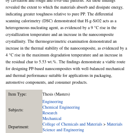
by cavitation and rough and river-like patterns. All these findings
revealed the extent to which the materials absorb and dissipate energy,
indicating greater toughness relative to pure PP. The differential
scanning calorimetry (DSC) demonstrated that H-g-SiO2 acts as a
heterogeneous nucleating agent, as evidenced by a 9 °C rise in the
crystallization temperature and an increase in the nanocomposite
crystallinity. The thermogravimetric examination demonstrated an
increase in the thermal stability of the nanocomposite, as evidenced by a
4 °C rise in the maximum degradation temperature and an increase in
the residual char to 5.53 wt.%. The findings demonstrate a viable route
for designing PP-based nanocomposites with well-balanced mechanical
and thermal performance suitable for applications in packaging,
automotive components, and consumer products.
Item Type:
Thesis (Masters)
Engineering
Chemical Engineering
Subjects:
Research
Mechanical
College of Chemicals and Materials
>
Materials
Department:
Science and Engineering