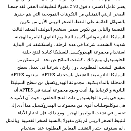
يعتبر عامل الاسترداد فوق 90 ٪ مقبولا لتطبيقات الحفر. لقد جمعنا
الصخر الزيتي التمثيلي من التكوينات النموذجية التي يتم حفرها
بالسوائل القائمة على النفط. الصخر الزيتي الأول من تكوين
القصيبة والثاني من تكوين سدير استخدم التوليف المعقد الثالث
السيليكا النانوية وثاني أكسيد التيتانيوم النانوي للبلمرة الهجينة
شديدة التشعب. شرعنا في هذه الرحلة ، واستكشفنا في البداية
استخدام مجموعة الهيدروكسيل للسيليكا كبادئ لفتح حلقة
الجليسيدول. ومع ذلك ، كشفت النتائج عن تحد - لم نتمكن من
تحقيق التشتت المطلوب. دون رادع ، شرعنا في تعديل سطح
السيليكا النانوية بعد التشغيل باستخدام APTES . ستقوم APTES
المتحللة بالماء بتكثيف مجموعة الهيدروكسيل من سطح السيليكا
النانوية والارتباط بها. أثبت وجود مجموعة أمينية في APTES أنه
مفيد في بلمرة الجليسيدول ذات الفتح الحلقي ، حيث أن الأمينات
هي نيوكليوفيليات أقوى من مجموعات الهيدروكسيل. هذا أدى إلى
تحسن في تشتت البوليمر الهجين. ومع ذلك، فإن اختبار الأداء
لتثبيط الصخر الزيتي لم يكن مقبولا بالنسبة لصخر القصيبة. وبالمثل
، لم يستوف اختبار التشتت المعايير المطلوبة عند استخدام