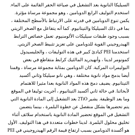
السيليكا النانوية بعد التشغيل في صياغة الحفر القائمة على الماء.
استخدم التوليف الرابع الدوبامين ، وهو مجموعة مرساة مؤثرة.
يكمن تنوع الدوبامين في قدرته على الارتباط بالأسطح المختلفة ،
بما في ذلك السيليكا والتيتانيوم. كما أنه يتفاعل مع الصخر الزيتي
بسبب وجود طبقات سيليكات الألومنيوم. تعمل خصائص الترابط
الهيدروجيني القوية للدوبامين على تعزيز تثبيط الصخر الزيتي.
استخدمنا PEI كبادئ كبير في هذه التوليفات ، والجليسيدول
كمونومر لدينا ، وأنهيدريد المالئيك كرابط متقاطع في بعض
البوليمرات المركبة. كان الدوبامين بمثابة مجموعة مرساة ، وقمنا
أيضا بدمج مواد نانوية مختلفة ، وهي نانو سيليكا وثاني أكسيد
التيتانيوم. يضيف دمج هذه المواد النانوية بعدا مثيرا للاهتمام
لأبحاثنا. في حالة ثاني أكسيد التيتانيوم ، أجريت توليفا في الموقع
وما بعد الوظيفة. يشير 2TiO بعد التشغيل إلى المادة النانوية التي
يتم تحضيرها بشكل منفصل عن خطوة البلمرة ، بينما يتضمن
التشغيل في الموقع تحضير المادة النانوية باستخدام سلائف أثناء
تخليق محلول البلمرة. لدينا خطوات متعددة في هذا التوليف. الأول
هو أكسدة الدوبامين بسبب ارتفاع قيمة الرقم الهيدروجيني في PEI