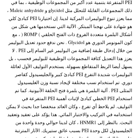
PEI المتفرعة بتنمية عدد أكبر من المجموعات الوظيفية ، بما في
ذلك المجموعات القابلة للتحلل مثل glycidol و Maleic anhydride ،
مما يعزز تنوع البوليمرات المركبة لدينا. إن اختيارنا PEI كبادئ كلي
هو شهادة على نهجنا المبتكر. الآلية التي نستخدمها هي شكل من
أشكال البلمرة متعددة الفروع ذات الفتح الحلقي ) ROMP ( ، مع
كون المونومر الدوري هو Glycidol . نحن ندفع حدود تعديل البوليمر
من خلال إدخال طبقة إضافية من البوليمر غير السام إلى PEI . لا
يعزز هذا التعديل كثافة المجموعات الوظيفية للبوليمر فحسب ، بل
يسهل أيضا الربط المتقاطع بسهولة. يستخدم التوليف الأول لعائلة
البوليمرات شديدة التفرع PEI كبادئ كبير والجليسيدول كقاصر
دوري. تم استخدام نسب مختلفة لإيجاد نسبة وزن الغليسيدول
المثلى PEI . آلية البلمرة هي بلمرة فتح الحلقة الأنيونية. كما تم
استخدام PEI الخطي كبادئ لإثبات أهمية PEI المتفرعة في
التوليف. لم يلاحظ أي تفرع ، وكان العائد منخفضا جدا بحيث لا يمكن
استخدامه في التركيب والاختبار المائي. هذا يؤكد على تعقيد وتعقيد
البحث. بالنظر إلى HNMR1 ، كان لدينا حوالي وحدة واحدة من
الجليسيدول لكل وحدة PEI بسبب عائق ستيريك. الآثار المترتبة