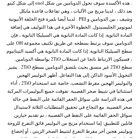
. هذه الأكسدة سوف تحول الدوبامين من شكل enol إلى شكل كيتو.
بعد ذلك ، لدينا مزيج من الآليات ، وهي تفاعلات قاعدة مايكل
وشيف ، بين الدوبامين و PEI . لدينا أيضا بلمرة فتح الحلقة الأنيونية
لمونومر الجليسيدول. الخطوة الأخيرة في هذا التوليف هي إضافة
المادة النانوية. إذا كانت المادة النانوية هي السيليكا النانوية ، فإن
الدوبامين سوف يرتبط بسطحه عن طريق تكثيف مجموعة OH على
سطح السيليكا النانوية. إذا كانت المادة النانوية هي أكسيد التيتانيوم
، فسيكون الارتباط ناتجا عن استخلاب 2TiO بواسطة الدوبامين.
سطح 2TiO غير منسق بحيث يلتصق الدوبامين بسطح 2TiO . يشير
التحويل الأسود الداكن إلى هذا التفاعل. أظهر البوليمر الهجين
والبوليمر الهجين مفرط التشعب، خاصة عند استخدام 2TiO ، أداء
استثنائيا في تثبيط صخر القصيبة. تفوقت جميع البوليمرات المركبة
في هذه الدراسة على سوائل الحفر القائمة على النفط في حالة
صخر القصيبة. مع النجاح في تحقيق المتطلبات الثلاثة لاستبدال
سوائل الحفر القائمة على النفط في القصيبة ، تم تقديم خيارين
قابلين للتطبيق: إما استخدام مزيج من البوليمر فائق التفرع للزوجة
وبوليمر هجين آخر مفرط التفرع لتثبيط الصخر الزيتي ، أو إخضاع