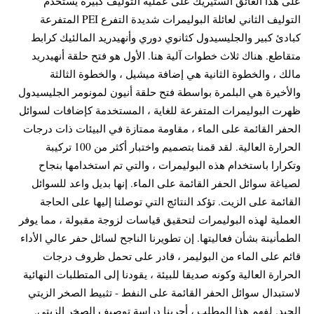
على هذا العائق الستيريك على عملية التوليف كبيرة يستخدم
التوليف الثاني لعائلة البوليمرات شديدة التفرع PEI المتفرعة
كبادئ كبير والجليسيدول كثانوي دوري وأنهيدريد المالئيك كرابط
متقاطع. هناك ثلاث خطوات آلية هنا. الأول هو فتح حلقة أنهيدريد
مالك ، والخطوة الثانية هي إضافة ميشيل ، والخطوة الثالثة
والأخيرة هي البلمرة بواسطة فتح حلقة أنيون لمونومر الجليسيدول
ظهرت البوليمرات المتفرعة للغاية ، المستخدمة كإضافات لسوائل
الحفر القائمة على الماء ، مقاومة ممتازة في البيئات ذات درجات
الحرارة العالية. لقد قمنا بتصميم واختبار أكثر من 100 تركيبة
وتكرارا باستخدام هذه البوليمرات ، والتي تم استخدامها بنجاح
لصياغة سوائل الحفر القائمة على الماء. إنها بديل واعد للسوائل
القائمة على الزيت. تؤكد النتائج التي توصلنا إليها على الحاجة
العملية لهذه البوليمرات لتحقيق قياسات لزوجة مقبولة ، مما يوفر
الطمأنينة بشأن فعاليتها. إن تطويرنا الناجح لسائل حفر عالي الأداء
قائم على الماء من البوليمر ، قادر على تحمل ظروف درجات
الحرارة العالية وكونه صديقا للبيئة ، يقودنا إلى المتطلبات النهائية
لاستبدال سوائل الحفر القائمة على النفط - تثبيط الصخر الزيتي
الجيد. لفهم هذا المطلب ، أجرينا دراسة توصيف الصخر الزيتي.