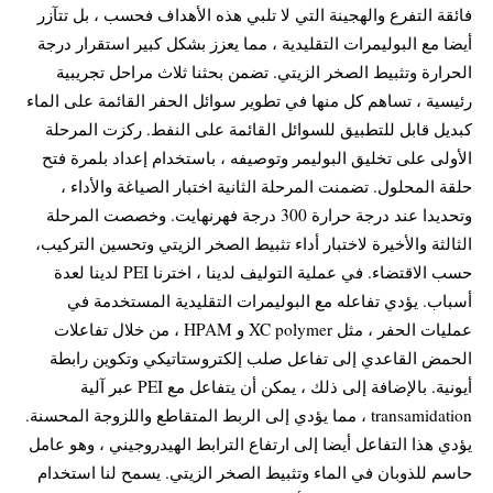
فائقة التفرع والهجينة التي لا تلبي هذه الأهداف فحسب ، بل تتآزر
أيضا مع البوليمرات التقليدية ، مما يعزز بشكل كبير استقرار درجة
الحرارة وتثبيط الصخر الزيتي. تضمن بحثنا ثلاث مراحل تجريبية
رئيسية ، تساهم كل منها في تطوير سوائل الحفر القائمة على الماء
كبديل قابل للتطبيق للسوائل القائمة على النفط. ركزت المرحلة
الأولى على تخليق البوليمر وتوصيفه ، باستخدام إعداد بلمرة فتح
حلقة المحلول. تضمنت المرحلة الثانية اختبار الصياغة والأداء ،
وتحديدا عند درجة حرارة 300 درجة فهرنهايت. وخصصت المرحلة
الثالثة والأخيرة لاختبار أداء تثبيط الصخر الزيتي وتحسين التركيب،
حسب الاقتضاء. في عملية التوليف لدينا ، اخترنا PEI لدينا لعدة
أسباب. يؤدي تفاعله مع البوليمرات التقليدية المستخدمة في
عمليات الحفر ، مثل XC polymer و HPAM ، من خلال تفاعلات
الحمض القاعدي إلى تفاعل صلب إلكتروستاتيكي وتكوين رابطة
أيونية. بالإضافة إلى ذلك ، يمكن أن يتفاعل مع PEI عبر آلية
transamidation ، مما يؤدي إلى الربط المتقاطع واللزوجة المحسنة.
يؤدي هذا التفاعل أيضا إلى ارتفاع الترابط الهيدروجيني ، وهو عامل
حاسم للذوبان في الماء وتثبيط الصخر الزيتي. يسمح لنا استخدام