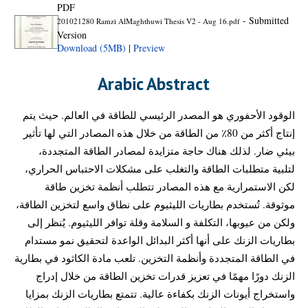
PDF
- Submitted
201021280 Ramzi AlMaghthuwi Thesis V2 - Aug 16.pdf
Version
Download (5MB)
|
Preview
Arabic Abstract
الوقود الأحفوري هو المصدر الرئيسي للطاقة في العالم. حيث يتم
إنتاج أكثر من 80٪ من الطاقة من خلال هذه المصادر التي لها تأثير
بيئي ضار. لذلك هناك حاجة متزايدة لمصادر الطاقة المتجددة،
لتلبية متطلبات الطاقة والتغلب على مشكلات الاحتباس الحراري،
لكن الاستمرارية مع هذه المصادر تتطلب أنظمة تخزين طاقة
موثوقة. تُستخدم بطاريات الليثيوم على نطاق واسع لتخزين الطاقة،
ولكن من عيوبها، التكلفة و السلامة وقلة توافر الليثيوم. يُنظر إلى
بطاريات الزنك على أنها أكثر البدائل الواعدة لتحقيق نمو مستدام
في الطاقة المتجددة وأنظمة التخزين. تلعب مادة الكاثود في بطارية
الزنك دورًا مهمًا في تعزيز قدرات تخزين الطاقة من خلال إدراج
واستخراج أيونات الزنك بكفاءة عالية. تتمتع بطاريات الزنك بمزايا