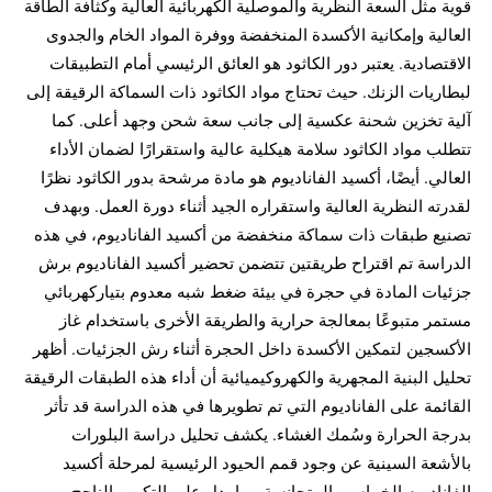
قوية مثل السعة النظرية والموصلية الكهربائية العالية وكثافة الطاقة
العالية وإمكانية الأكسدة المنخفضة ووفرة المواد الخام والجدوى
الاقتصادية. يعتبر دور الكاثود هو العائق الرئيسي أمام التطبيقات
لبطاريات الزنك. حيث تحتاج مواد الكاثود ذات السماكة الرقيقة إلى
آلية تخزين شحنة عكسية إلى جانب سعة شحن وجهد أعلى. كما
تتطلب مواد الكاثود سلامة هيكلية عالية واستقرارًا لضمان الأداء
العالي. أيضًا، أكسيد الفاناديوم هو مادة مرشحة بدور الكاثود نظرًا
لقدرته النظرية العالية واستقراره الجيد أثناء دورة العمل. وبهدف
تصنيع طبقات ذات سماكة منخفضة من أكسيد الفاناديوم، في هذه
الدراسة تم اقتراح طريقتين تتضمن تحضير أكسيد الفاناديوم برش
جزئيات المادة في حجرة في بيئة ضغط شبه معدوم بتياركهربائي
مستمر متبوعًا بمعالجة حرارية والطريقة الأخرى باستخدام غاز
الأكسجين لتمكين الأكسدة داخل الحجرة أثناء رش الجزئيات. أظهر
تحليل البنية المجهرية والكهروكيميائية أن أداء هذه الطبقات الرقيقة
القائمة على الفاناديوم التي تم تطويرها في هذه الدراسة قد تأثر
بدرجة الحرارة وسُمك الغشاء. يكشف تحليل دراسة البلورات
بالأشعة السينية عن وجود قمم الحيود الرئيسية لمرحلة أكسيد
الفاناديوم الخماسي.المتجانسة مما يدل على التكوين الناجح