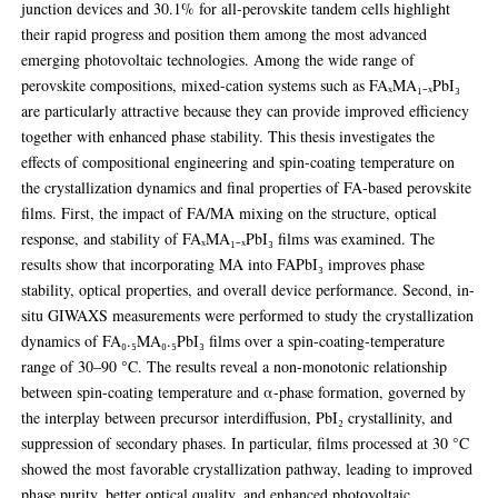
junction devices and 30.1% for all-perovskite tandem cells highlight
their rapid progress and position them among the most advanced
emerging photovoltaic technologies. Among the wide range of
perovskite compositions, mixed-cation systems such as FAₓMA₁₋ₓPbI₃
are particularly attractive because they can provide improved efficiency
together with enhanced phase stability. This thesis investigates the
effects of compositional engineering and spin-coating temperature on
the crystallization dynamics and final properties of FA-based perovskite
films. First, the impact of FA/MA mixing on the structure, optical
response, and stability of FAₓMA₁₋ₓPbI₃ films was examined. The
results show that incorporating MA into FAPbI₃ improves phase
stability, optical properties, and overall device performance. Second, in-
situ GIWAXS measurements were performed to study the crystallization
dynamics of FA₀.₅MA₀.₅PbI₃ films over a spin-coating-temperature
range of 30–90 °C. The results reveal a non-monotonic relationship
between spin-coating temperature and α-phase formation, governed by
the interplay between precursor interdiffusion, PbI₂ crystallinity, and
suppression of secondary phases. In particular, films processed at 30 °C
showed the most favorable crystallization pathway, leading to improved
phase purity, better optical quality, and enhanced photovoltaic