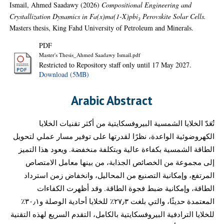
Ismail, Ahmed Saadawy
(2026)
Compositional Engineering and
Crystallization Dynamics in Fa(x)ma(1-X)pbi₃ Perovskite Solar Cells.
Masters thesis, King Fahd University of Petroleum and Minerals.
PDF
Master's Thesis_Ahmed Saadawy Ismail.pdf
Restricted to Repository staff only until 17 May 2027.
Download (5MB)
Arabic Abstract
تُعَدّ الخلايا الشمسية البيروفسكايتية من أكثر تقنيات الخلايا
الكهروضوئية الواعدة، نظرًا لقدرتها على توفير مسار عملي لتحويل
الطاقة الشمسية بكفاءة عالية وبتكلفة منخفضة. ويعود هذا التميز
إلى مجموعة من الخصائص الجذابة، من بينها معامل الامتصاص
المرتفع، وإمكانية التصنيع من المحاليل، وانخفاض زمن استرداد
الطاقة، وإمكانية ضبط فجوة الطاقة. وقد أظهرت الكفاءات
المعتمدة حديثًا، والتي بلغت ٢٧٫٣٪ للخلايا أحادية الوصلة و٣٠٫١٪
للخلايا الترادفية البيروفسكايتية بالكامل، التقدم السريع لهذه التقنية