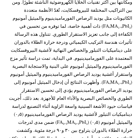
ومكانتها بين أكثر تقنيات الخلايا الكهروضوئية الناشئة تطورًا. ومن
بين التراكيب المختلفة للبيروفسكايت، تُعَدّ الأنظمة متعددة
الكاتيونات مثل يوديد الرصاص الفورماميدينيوم والميثيل أمونيوم
(FAₓMA₁₋ₓPbI₃) ذات أهمية خاصة، لما توفره من تحسين في
الكفاءة إلى جانب تعزيز الاستقرار الطوري. تتناول هذه الرسالة
تأثيرات هندسة التركيب الكيميائي ودرجة حرارة الطلاء بالدوران
على ديناميكيات التبلور والخصائص النهائية لأغشية البيروفسكايت
المعتمدة على الفورماميدينيوم. في البداية، تمت دراسة تأثير مزج
الفورماميدينيوم والميثيل أمونيوم على البنية والاستجابة البصرية
واستقرار أغشية يوديد الرصاص الفورماميدينيوم والميثيل أمونيوم
(FAₓMA₁₋ₓPbI₃). وأظهرت النتائج أن إدخال الميثيل أمونيوم إلى
يوديد الرصاص الفورماميدينيوم يؤدي إلى تحسين الاستقرار
الطوري والخصائص البصرية والأداء العام للأجهزة. بعد ذلك، أُجريت
قياسات حيود الأشعة السينية واسعة الزاوية أثناء التصنيع لدراسة
ديناميكيات التبلور لأغشية يوديد الرصاص الفورماميدينيوم (٠٫٥)
والميثيل أمونيوم (٠٫٥) (FA₀.₅MA₀.₅PbI₃) ضمن مدى لدرجات
حرارة الطلاء بالدوران يتراوح بين ٣٠ و٩٠ درجة مئوية. وكشفت
النتائج عن علاقة غير أحادية بين درجة حرارة الطلاء بالدوران وتكوّن