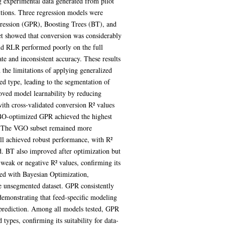
 experimental data generated from pilot
ditions. Three regression models were
ression (GPR), Boosting Trees (BT), and
t showed that conversion was considerably
and RLR performed poorly on the full
e and inconsistent accuracy. These results
 the limitations of applying generalized
eed type, leading to the segmentation of
oved model learnability by reducing
with cross-validated conversion R² values
 BO-optimized GPR achieved the highest
n. The VGO subset remained more
ll achieved robust performance, with R²
d. BT also improved after optimization but
 weak or negative R² values, confirming its
ned with Bayesian Optimization,
e unsegmented dataset. GPR consistently
emonstrating that feed-specific modeling
 prediction. Among all models tested, GPR
 types, confirming its suitability for data-