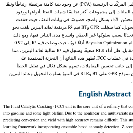
نمذجتها بالإعدادات الافتراضية. كشف تحليل المركّبات الرئيسية (PCA) عن وجود بنية كامنة مرتبطة ارتباطًا وثيقًا
 البيانات إلى مجموعات أكثر تجانسًا شملت النفثا بأنواعها ووقود
التقطير الثقيل (VGO).  الأداء بشكل واضح، خصوصًا في بيانات النفثا، حيث حققت
النماذج قيم R² تتراوح بين 0.95 و0.99 للتحويل، كما سجّلت GPR وBT قيم R² مرتفعة لعائد البنزين بلغت نحو
0.85–0.90. أما بيانات VGO،  بسبب سلوكها غير الخطي واتساع مدى التباين فيها، ومع ذلك
حقق GPR بعد تحسين المعاملات باستخدام Bayesian Optimization أداءً قويًا، حيث وصلت قيم R² إلى 0.92
للتحويل و0.80–0.88 لعائد البنزين. في المقابل، ظل أداء RLR ضعيفًا وسجل قيم R² سالبة لعائد البنزين، مما
يؤكد عدم ملاءمته لتمثيل العلاقات المعقدة في عمليات FCC. تُظهر هذه النتائج أن التجزئة المعتمدة على
 إلى جانب تحسين المعاملات، تسهم بشكل فعّال في تقليل الخطأ
وتحسين خصوصية النماذج، كما تبرز تفوّق نموذج GPR على BT وRLR في التنبؤ بسلوك التحويل وعائد البنزين
English Abstract
The Fluid Catalytic Cracking (FCC) unit is the core unit of a refinery that co
into gasoline and some light olefins. Due to the nonlinear and multivariate na
predicting conversion and yield with high accuracy remains difficult. This 
learning framework incorporating ensemble-based anomaly detection, Z-scor