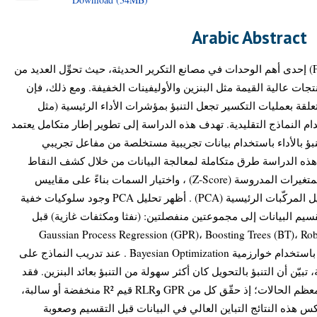
Arabic Abstract
تُعدُّ وحدة التكسير التحفيزي السائل (FCC) إحدى أهم الوحدات في مصانع التكرير الحديثة، حيث تحوِّل العديد من
جات عالية القيمة مثل البنزين والأوليفينات الخفيفة. ومع ذلك، فإن
علقة بعمليات التكسير تجعل التنبؤ بمؤشرات الأداء الرئيسية (مثل
تخدام النماذج التقليدية. تهدف هذه الدراسة إلى تطوير إطار متكامل يعتمد
تنبؤ بالأداء باستخدام بيانات تجريبية مستخلصة من مفاعل تجريبي
 هذه الدراسة طرق متكاملة لمعالجة البيانات من خلال كشف النقاط
البيانية الشاذة، وتوحيد وحدات القياس للمتغيرات المدروسة (Z-Score) ، واختيار السمات بناءً على مقاييس
الارتباط، ثم تحليل البنية الكامنة عبر تحليل المركّبات الرئيسية (PCA) . أظهر تحليل PCA وجود سلوكيات خفية
تقسيم البيانات إلى مجموعتين منفصلتين: (نفثا ومكثفات غازية) قبل
النمذجة. تم تطوير ثلاثة نماذج Gaussian Process Regression (GPR)، Boosting Trees (BT)،
Regression (RLR) مع تحسين المعاملات باستخدام خوارزمية Bayesian Optimization . عند تدريب النماذج على
بيّن أن التنبؤ بالتحويل كان أكثر سهولة من التنبؤ بعائد البنزين. فقد
أظهرت النماذج أداءً ضعيفًا أو سلبيًا في معظم الحالات؛ إذ حقّق كل من GPR وRLR قيم R² منخفضة أو سالبة،
بينما قدّم BT ذه النتائج التباين العالي في البيانات قبل التقسيم وصعوبة