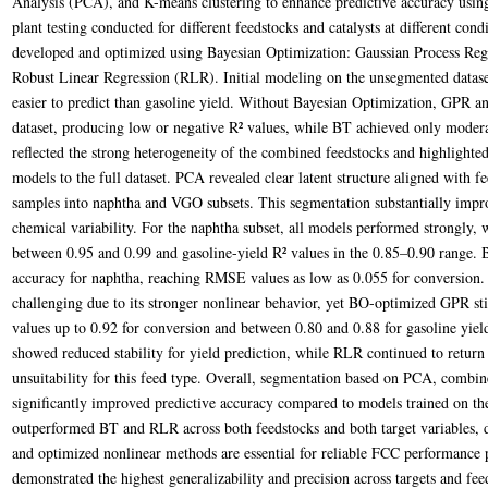
Analysis (PCA), and K-means clustering to enhance predictive accuracy using
plant testing conducted for different feedstocks and catalysts at different con
developed and optimized using Bayesian Optimization: Gaussian Process Reg
Robust Linear Regression (RLR). Initial modeling on the unsegmented datase
easier to predict than gasoline yield. Without Bayesian Optimization, GPR 
dataset, producing low or negative R² values, while BT achieved only moderat
reflected the strong heterogeneity of the combined feedstocks and highlighted
models to the full dataset. PCA revealed clear latent structure aligned with f
samples into naphtha and VGO subsets. This segmentation substantially impr
chemical variability. For the naphtha subset, all models performed strongly, 
between 0.95 and 0.99 and gasoline-yield R² values in the 0.85–0.90 range.
accuracy for naphtha, reaching RMSE values as low as 0.055 for conversio
challenging due to its stronger nonlinear behavior, yet BO-optimized GPR sti
values up to 0.92 for conversion and between 0.80 and 0.88 for gasoline yiel
showed reduced stability for yield prediction, while RLR continued to return
unsuitability for this feed type. Overall, segmentation based on PCA, combi
significantly improved predictive accuracy compared to models trained on th
outperformed BT and RLR across both feedstocks and both target variables, d
and optimized nonlinear methods are essential for reliable FCC performance
demonstrated the highest generalizability and precision across targets and feed