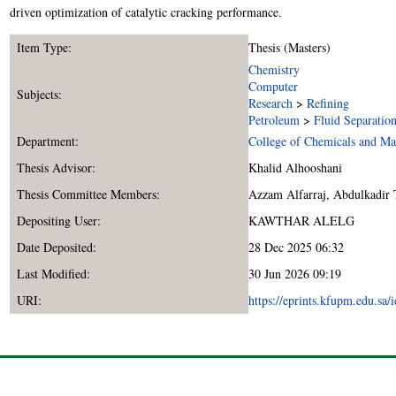
driven optimization of catalytic cracking performance.
Item Type:
Thesis (Masters)
Chemistry
Computer
Subjects:
Research
>
Refining
Petroleum
>
Fluid Separatio
Department:
College of Chemicals and Mat
Thesis Advisor:
Khalid Alhooshani
Thesis Committee Members:
Azzam Alfarraj
,
Abdulkadir
Depositing User:
KAWTHAR ALELG
Date Deposited:
28 Dec 2025 06:32
Last Modified:
30 Jun 2026 09:19
URI:
https://eprints.kfupm.edu.sa/