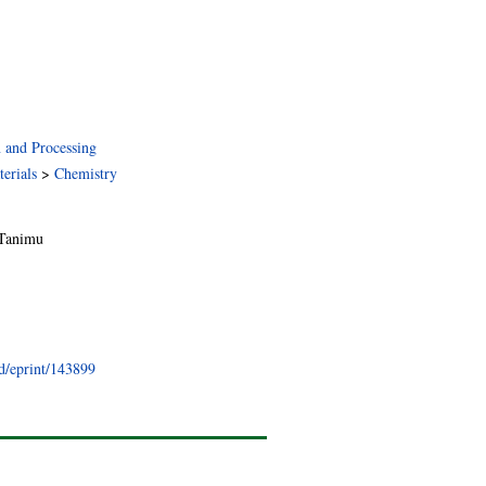
n and Processing
erials
>
Chemistry
 Tanimu
id/eprint/143899