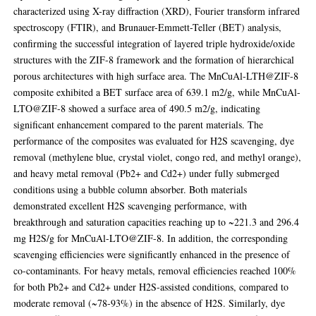
characterized using X-ray diffraction (XRD), Fourier transform infrared
spectroscopy (FTIR), and Brunauer-Emmett-Teller (BET) analysis,
confirming the successful integration of layered triple hydroxide/oxide
structures with the ZIF-8 framework and the formation of hierarchical
porous architectures with high surface area. The MnCuAl-LTH@ZIF-8
composite exhibited a BET surface area of 639.1 m2/g, while MnCuAl-
LTO@ZIF-8 showed a surface area of 490.5 m2/g, indicating
significant enhancement compared to the parent materials. The
performance of the composites was evaluated for H2S scavenging, dye
removal (methylene blue, crystal violet, congo red, and methyl orange),
and heavy metal removal (Pb2+ and Cd2+) under fully submerged
conditions using a bubble column absorber. Both materials
demonstrated excellent H2S scavenging performance, with
breakthrough and saturation capacities reaching up to ~221.3 and 296.4
mg H2S/g for MnCuAl-LTO@ZIF-8. In addition, the corresponding
scavenging efficiencies were significantly enhanced in the presence of
co-contaminants. For heavy metals, removal efficiencies reached 100%
for both Pb2+ and Cd2+ under H2S-assisted conditions, compared to
moderate removal (~78-93%) in the absence of H2S. Similarly, dye