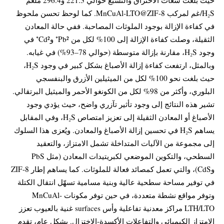
H₂S/غم لمركب MnCuAl-LTO@ZIF-8. كما لوحظ تحسن ملحوظ
في كفاءة الإزالة بوجود الملوثات المصاحبة. ففي حالة المعادن
الثقيلة، وصلت كفاءة الإزالة إلى 100% لكل من Pb²⁺ وCd²⁺ في
وجود H₂S، مقارنة بإزالة متوسطة (حوالي 78–93%) في غيابه.
وبالمثل، ارتفعت كفاءة إزالة الأصباغ بشكل كبير في وجود H₂S،
حيث بلغت نحو 100% لكل من الميثيلين الأزرق والبنفسجي
البلوري، وأكثر من 98% لكل من الكونغو الأحمر والميثيل البرتقالي.
تشير هذه النتائج إلى وجود تأثير تآزري واضح، حيث يؤدي وجود
الأصباغ أو المعادن الثقيلة إلى تعزيز امتصاص H₂S، وفي المقابل
يساهم H₂S في تحسين إزالة الأصباغ والمعادن. ويُعزى هذا السلوك
إلى مجموعة من الآليات المتداخلة تشمل الامتزاز، والتعقيد
السطحي، والتكوين الموضعي لكبريتيدات المعادن (مثل PbS
وCdS)، والتي تعمل كمصائد فعالة للملوثات. كما يساهم إطار ZIF-8
في توفير مساحة سطحية عالية وبنية مسامية تسهّل انتقال الكتلة
وتوفر مواقع نشطة متعددة، في حين توفر مكونات MnCuAl-
LTH/LTO مراكز معدنية تفاعلية وأس surfaces غنية بالعيوب تعزز
الامتزاز الكيميائي والتفاعلات الأكسدة-الاختزال. بشكل عام، تقدم