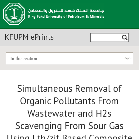
KFUPM ePrints
In this section
Simultaneous Removal of
Organic Pollutants From
Wastewater and H2s
Scavenging From Sour Gas
Using Lth/zif Based Composite