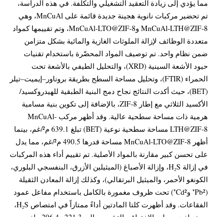
مما يؤدي إلى زيادة التعقيد التشغيلي والتكلفة. في هذه الدراسة،
تم تحضير مركبات نانوية هجينة جديدة قائمة على MnCuAl، وهي
MnCuAl-LTH@ZIF-8 وMnCuAl-LTO@ZIF-8، وتم تقييمها كمواد
متعددة الوظائف لإزالة الملوثات الغازية والمائية بشكل متزامن
ضمن نظام واحد. تم توصيف المواد المحضّرة باستخدام تقنيات
حيود الأشعة السينية (XRD)، والتحليل الطيفي بالأشعة تحت
الحمراء (FTIR)، وتحليل مساحة السطح بطريقة بروناور–إيميت–تيلر
(BET)، حيث أكدت النتائج نجاح دمج البنية الطبقية للهيدروكسيد/
الأكسيد الثلاثي مع إطار ZIF-8، بالإضافة إلى تكوين بنية مسامية
هرمية ذات مساحة سطحية عالية. وقد أظهر مركب MnCuAl-
LTH@ZIF-8 مساحة سطحية نوعية (BET) تبلغ 639.1 م²/غم، بينما
أظهر MnCuAl-LTO@ZIF-8 مساحة قدرها 490.5 م²/غم، مما يدل
على تحسن كبير مقارنة بالمواد الأصلية. تم تقييم أداء هذه المركبات
في إزالة H₂S، وإزالة الأصباغ (الميثيلين الأزرق، البنفسجي البلوري،
الكونغو الأحمر، والميثيل البرتقالي)، وكذلك إزالة المعادن الثقيلة
(Pb²⁺ وCd²⁺) تحت ظروف مغمورة بالكامل باستخدام مفاعل عمود
الفقاعات. وقد أظهرت كلتا المادتين أداءً ممتازاً في امتصاص H₂S،
حيث بلغت سعات الاختراق والتشبع حوالي 221.3 و296.4 ملغم