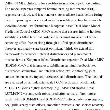
(MH‑LSTM) architecture for short‑horizon product‑yield forecasting.
The model separates temporal feature learning into reactor (fast),
regenerator (slow), and fractionator (intermediate) heads before fusing
them, improving accuracy and robustness relative to baselines models.
\newline Second, we formulate a Koopman‑based Dual‑Mode Model
Predictive Control (KDM‑MPC) scheme that ensures infinite‑horizon
stability via lifted terminal costs and a terminal invariant set while
achieving offset‑free tracking through a lifted‑space disturbance
observer and steady‑state target optimizer. Third, we extend this
framework to persistent internal disturbances and plant–model
mismatch via a Koopman‑lifted Disturbance‑rejection Dual‑Mode MPC
(KDDM‑MPC) that integrates a stabilizing terminal feedback law,
disturbance attenuation, and integral action, while enforcing joint
constraints on states, inputs, references, and disturbances. The methods
are evaluated on an industrial‑scale FCC–fractionator benchmark.
MH‑LSTM yields higher accuracy (e.g., MSE and rRMSE) than
LSTM/CNN variants with robust prediction across different noise
levels, while KDM‑MPC and KDDM‑MPC deliver faster convergence,
negligible steady‑state offsets, smoother transients, and shorter recovery