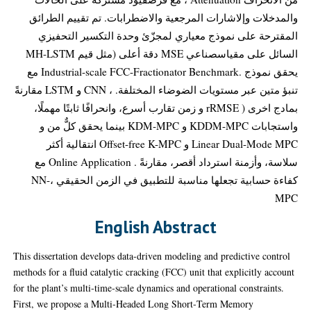
والمدخلات وإلاشارات المرجعية والاضطرابات. تم تقييم الطرائق
المقترحة على نموذج معياري لمجزّئ وحدة التكسير التحفيزي
السائل على مقياسصناعي MSE دقة أعلى (مثل قيم MH-LSTM
يحقق نموذج .Industrial-scale FCC-Fractionator Benchmark مع
تنبؤ متين عبر مستويات الضوضاء المختلفة. ، CNN و LSTM مقارنةً
بمادج اخرى ( rRMSE و زمن تقارب أسرع، وانحرافًا ثابتًا مهملًا،
واستجابات KDDM-MPC و KDM-MPC بينما يحقق كلٌّ من و
Linear Dual-Mode MPC و Offset-free K-MPC انتقالية أكثر
سلاسة، وأزمنة استرداد أقصر، مقارنةً . Online Application مع
كفاءة حسابية تجعلها مناسبة للتطبيق في الزمن الحقيقي ،NN-
MPC
English Abstract
This dissertation develops data‑driven modeling and predictive control
methods for a fluid catalytic cracking (FCC) unit that explicitly account
for the plant’s multi‑time‑scale dynamics and operational constraints.
First, we propose a Multi‑Headed Long Short‑Term Memory