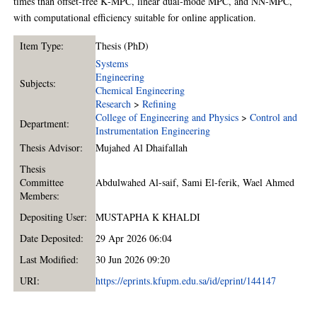
times than offset‑free K‑MPC, linear dual‑mode MPC, and NN‑MPC,
with computational efficiency suitable for online application.
Item Type:
Thesis (PhD)
Systems
Engineering
Subjects:
Chemical Engineering
Research
>
Refining
College of Engineering and Physics
>
Control and
Department:
Instrumentation Engineering
Thesis Advisor:
Mujahed Al Dhaifallah
Thesis
Committee
Abdulwahed Al-saif
,
Sami El-ferik
,
Wael Ahmed
Members:
Depositing User:
MUSTAPHA K KHALDI
Date Deposited:
29 Apr 2026 06:04
Last Modified:
30 Jun 2026 09:20
URI:
https://eprints.kfupm.edu.sa/id/eprint/144147