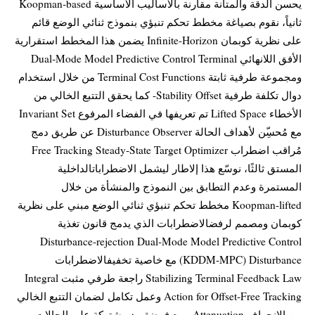
يحسن الدقة والمتانة مقارنة بالأساليب الأساسية Koopman‑based
ثانياً، نقوم بصياغة مخطط تحكم تنبؤي بنموذج ثنائي الوضع قائم
على نظرية كوبمان Infinite-Horizon يضمن هذا المخطط استقرارية
الأفق اللانهائي Dual‑Mode Model Predictive Control Terminal
ومجموعة طرفية ثابتة Terminal Cost Functions من خلال استخدام
دوال تكلفة طرفية Stability Offset- كما يحقق التتبع الخالي من
الأخطاء Lifted Space تم تعريفها في الفضاء المرفوع Invariant Set
مع مُحسِ͏ّن لأهداف الحالة Disturbance Observer عن طريق دمج
مُراقب اضطراب Free Tracking Steady‑State Target Optimizer
المستق ثالثًا، نوسّع هذا إلاطار ليشمل الاضطراباتالداخلية
المستمرة وعدم التطابق بين النموذج والمنشأة من خلال
Koopman-lifted مخطط تحكم تنبؤي ثنائي الوضع مبني على نظرية
كوبمان ومصمم لرفضالاضطرابات الذي يدمج قانون تغذية
Disturbance-rejection Dual-Mode Model Predictive Control
(KDDM-MPC) Disturbance مع خاصية تخفيفالاضطرابات
Stabilizing Terminal Feedback Law راجعة طرفي مثبت Integral
Action for Offset-Free Tracking وعمل تكامل لضمان التتبع الخالي
من الانحراف Attenuation ، مع فرضقيود مشتركة على الحالات