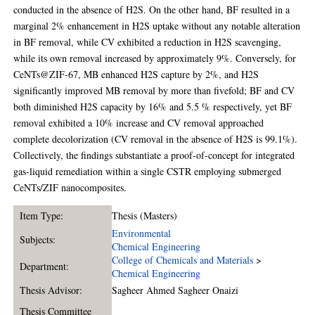
conducted in the absence of H2S. On the other hand, BF resulted in a
marginal 2% enhancement in H2S uptake without any notable alteration
in BF removal, while CV exhibited a reduction in H2S scavenging,
while its own removal increased by approximately 9%. Conversely, for
CeNTs@ZIF-67, MB enhanced H2S capture by 2%, and H2S
significantly improved MB removal by more than fivefold; BF and CV
both diminished H2S capacity by 16% and 5.5 % respectively, yet BF
removal exhibited a 10% increase and CV removal approached
complete decolorization (CV removal in the absence of H2S is 99.1%).
Collectively, the findings substantiate a proof-of-concept for integrated
gas-liquid remediation within a single CSTR employing submerged
CeNTs/ZIF nanocomposites.
Item Type:
Thesis (Masters)
Environmental
Subjects:
Chemical Engineering
College of Chemicals and Materials
>
Department:
Chemical Engineering
Thesis Advisor:
Sagheer Ahmed Sagheer Onaizi
Thesis Committee