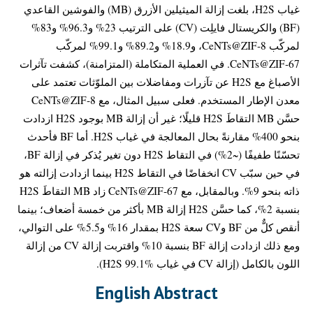
غياب H2S، بلغت إزالة الميثيلين الأزرق (MB) والفوشين القاعدي
(BF) والكريستال فايلِت (CV) على الترتيب 23% و96.3% و83%
لمركّب CeNTs@ZIF‑8، و18.9% و89.2% و99.1% لمركّب
CeNTs@ZIF‑67. في العملية المتكاملة (المتزامنة)، كشفت تآثرات
الأصباغ مع H2S عن تآزرات ومفاضلات بين الملوّثات تعتمد على
معدن الإطار المستخدم. فعلى سبيل المثال، مع CeNTs@ZIF‑8
حسَّن MB التقاطَ H2S قليلًا؛ غير أن إزالة MB بوجود H2S ازدادت
بنحو 400% مقارنةً بحال المعالجة في غياب H2S. أما BF فأحدث
تحسّنًا طفيفًا (~2%) في التقاط H2S دون تغير يُذكر في إزالة BF،
في حين سبّب CV انخفاضًا في التقاط H2S بينما ازدادت إزالته هو
ذاته بنحو 9%. وبالمقابل، مع CeNTs@ZIF‑67 زاد MB التقاطَ H2S
بنسبة 2%، كما حسَّن H2S إزالة MB بأكثر من خمسة أضعاف؛ بينما
أنقص كلٌّ من BF وCV سعة H2S بمقدار 16% و5.5% على التوالي،
ومع ذلك ازدادت إزالة BF بنسبة 10% واقتربت إزالة CV من إزالة
اللون بالكامل (إزالة CV في غياب H2S 99.1%).
English Abstract