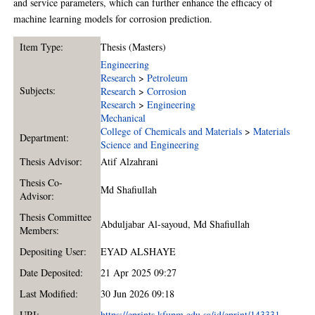
and service parameters, which can further enhance the efficacy of
machine learning models for corrosion prediction.
Item Type:
Thesis (Masters)
Engineering
Research
>
Petroleum
Subjects:
Research
>
Corrosion
Research
>
Engineering
Mechanical
College of Chemicals and Materials
>
Materials
Department:
Science and Engineering
Thesis Advisor:
Atif Alzahrani
Thesis Co-
Md Shafiullah
Advisor:
Thesis Committee
Abduljabar Al-sayoud
,
Md Shafiullah
Members:
Depositing User:
EYAD ALSHAYE
Date Deposited:
21 Apr 2025 09:27
Last Modified:
30 Jun 2026 09:18
URI:
https://eprints.kfupm.edu.sa/id/eprint/143331