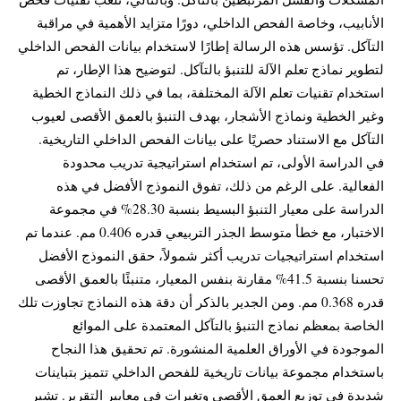
الأنابيب، وخاصة الفحص الداخلي، دورًا متزايد الأهمية في مراقبة
التآكل. تؤسس هذه الرسالة إطارًا لاستخدام بيانات الفحص الداخلي
لتطوير نماذج تعلم الآلة للتنبؤ بالتآكل. لتوضيح هذا الإطار، تم
استخدام تقنيات تعلم الآلة المختلفة، بما في ذلك النماذج الخطية
وغير الخطية ونماذج الأشجار، بهدف التنبؤ بالعمق الأقصى لعيوب
التآكل مع الاستناد حصريًا على بيانات الفحص الداخلي التاريخية.
في الدراسة الأولى، تم استخدام استراتيجية تدريب محدودة
الفعالية. على الرغم من ذلك، تفوق النموذج الأفضل في هذه
الدراسة على معيار التنبؤ البسيط بنسبة 28.30% في مجموعة
الاختبار، مع خطأ متوسط الجذر التربيعي قدره 0.406 مم. عندما تم
استخدام استراتيجيات تدريب أكثر شمولاً، حقق النموذج الأفضل
تحسنا بنسبة 41.5% مقارنة بنفس المعيار، متنبئًا بالعمق الأقصى
قدره 0.368 مم. ومن الجدير بالذكر أن دقة هذه النماذج تجاوزت تلك
الخاصة بمعظم نماذج التنبؤ بالتآكل المعتمدة على الموائع
الموجودة في الأوراق العلمية المنشورة. تم تحقيق هذا النجاح
باستخدام مجموعة بيانات تاريخية للفحص الداخلي تتميز بتباينات
شديدة في توزيع العمق الأقصى وتغيرات في معايير التقرير. تشير