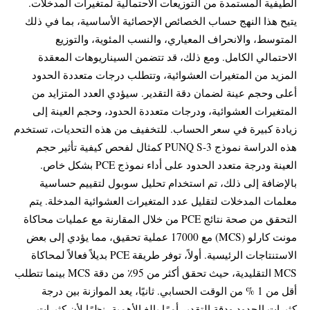
الطيفية المستمدة من التوزيعات الاحتمالية لمتغيرات المدخلات.
يتيح هذا النهج حساب الخصائص الإحصائية الأساسية، بما في ذلك
المتوسط، والانحراف المعياري، والنسب المئوية، والتوزيع
الاحتمالي الكامل. ومع ذلك، قد تتضمن السيناريوهات المعقدة
المزيد من المتغيرات العشوائية، وتتطلب درجات متعددة الحدود
أعلى وحجم عينة لضمان دقة التقدير. سيؤدي العدد المتزايد من
المتغيرات العشوائية، ودرجات متعددة الحدود، وحجم العينة إلى
زيادة كبيرة في سعر الحساب. للتخفيف من هذه التحديات، تستخدم
هذه الدراسة نموذج PUNQ S-3 كمثال لفحص كيفية تأثير حجم
العينة ودرجة متعدد الحدود على أداء نموذج PCE بشكل خاص.
بالإضافة إلى ذلك، تم استخدام تحليل سوبول لتقييم حساسية
معلمات المدخلات لتقليل عدد المتغيرات العشوائية المدخلة. يتم
التحقق من صحة نتائج PCE من خلال المقارنة مع عمليات محاكاة
مونت كارلو (MCS) مع 17000 عملية تحقيق، مما يؤدي إلى بعض
الاستنتاجات الرئيسية. أولاً، توفر طريقة PCE بديلاً فعالاً لمحاكاة
MCS التقليدية، حيث تحقق أكثر من 95٪ من دقة MCS بينما تتطلب
أقل من 1 % من الوقت الحسابي. ثانيًا، يعد الموازنة بين درجة
كثيرات الحدود ودقة التقدير أمرًا بالغ الأهمية، نظرًا لأن كثيرات