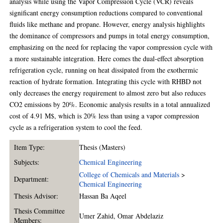
analysis while using the Vapor Compression Cycle (VCR) reveals
significant energy consumption reductions compared to conventional
fluids like methane and propane. However, energy analysis highlights
the dominance of compressors and pumps in total energy consumption,
emphasizing on the need for replacing the vapor compression cycle with
a more sustainable integration. Here comes the dual-effect absorption
refrigeration cycle, running on heat dissipated from the exothermic
reaction of hydrate formation. Integrating this cycle with RHBD not
only decreases the energy requirement to almost zero but also reduces
CO2 emissions by 20%. Economic analysis results in a total annualized
cost of 4.91 M$, which is 20% less than using a vapor compression
cycle as a refrigeration system to cool the feed.
Item Type:
Thesis (Masters)
Subjects:
Chemical Engineering
College of Chemicals and Materials
>
Department:
Chemical Engineering
Thesis Advisor:
Hassan Ba Aqeel
Thesis Committee
Umer Zahid
,
Omar Abdelaziz
Members: