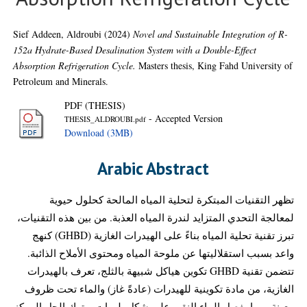
Sief Addeen, Aldroubi
(2024)
Novel and Sustainable Integration of R-
152a Hydrate-Based Desalination System with a Double-Effect
Absorption Refrigeration Cycle.
Masters thesis, King Fahd University of
Petroleum and Minerals.
PDF (THESIS)
- Accepted Version
THESIS_ALDROUBI.pdf
Download (3MB)
Arabic Abstract
تظهر التقنيات المبتكرة لتحلية المياه المالحة كحلول حيوية
لمعالجة التحدي المتزايد لندرة المياه العذبة. من بين هذه التقنيات،
تبرز تقنية تحلية المياه بناءً على الهيدرات الغازية (GHBD) كنهج
واعد بسبب استقلاليتها عن ملوحة المياه ومحتوى الأملاح الذائبة.
تتضمن تقنية GHBD تكوين هياكل شبيهة بالثلج، تعرف بالهيدرات
الغازية، من مادة تكوينية للهيدرات (عادةً غاز) والماء تحت ظروف
معينة، مما يفصل الماء النقي على شكل بلورات ويترك الحل المركز