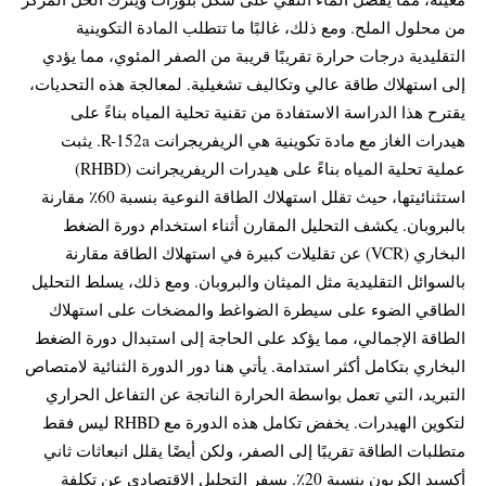
من محلول الملح. ومع ذلك، غالبًا ما تتطلب المادة التكوينية
التقليدية درجات حرارة تقريبًا قريبة من الصفر المئوي، مما يؤدي
إلى استهلاك طاقة عالي وتكاليف تشغيلية. لمعالجة هذه التحديات،
يقترح هذا الدراسة الاستفادة من تقنية تحلية المياه بناءً على
هيدرات الغاز مع مادة تكوينية هي الريفريجرانت R-152a. يثبت
عملية تحلية المياه بناءً على هيدرات الريفريجرانت (RHBD)
استثنائيتها، حيث تقلل استهلاك الطاقة النوعية بنسبة 60٪ مقارنة
بالبروبان. يكشف التحليل المقارن أثناء استخدام دورة الضغط
البخاري (VCR) عن تقليلات كبيرة في استهلاك الطاقة مقارنة
بالسوائل التقليدية مثل الميثان والبروبان. ومع ذلك، يسلط التحليل
الطاقي الضوء على سيطرة الضواغط والمضخات على استهلاك
الطاقة الإجمالي، مما يؤكد على الحاجة إلى استبدال دورة الضغط
البخاري بتكامل أكثر استدامة. يأتي هنا دور الدورة الثنائية لامتصاص
التبريد، التي تعمل بواسطة الحرارة الناتجة عن التفاعل الحراري
لتكوين الهيدرات. يخفض تكامل هذه الدورة مع RHBD ليس فقط
متطلبات الطاقة تقريبًا إلى الصفر، ولكن أيضًا يقلل انبعاثات ثاني
أكسيد الكربون بنسبة 20٪. يسفر التحليل الاقتصادي عن تكلفة