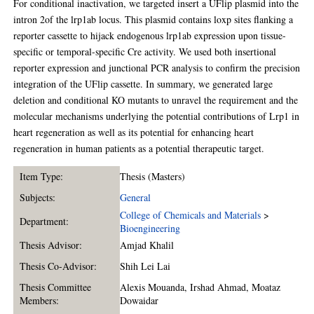
For conditional inactivation, we targeted insert a UFlip plasmid into the
intron 2of the lrp1ab locus. This plasmid contains loxp sites flanking a
reporter cassette to hijack endogenous lrp1ab expression upon tissue-
specific or temporal-specific Cre activity. We used both insertional
reporter expression and junctional PCR analysis to confirm the precision
integration of the UFlip cassette. In summary, we generated large
deletion and conditional KO mutants to unravel the requirement and the
molecular mechanisms underlying the potential contributions of Lrp1 in
heart regeneration as well as its potential for enhancing heart
regeneration in human patients as a potential therapeutic target.
Item Type:
Thesis (Masters)
Subjects:
General
College of Chemicals and Materials
>
Department:
Bioengineering
Thesis Advisor:
Amjad Khalil
Thesis Co-Advisor:
Shih Lei Lai
Thesis Committee
Alexis Mouanda
,
Irshad Ahmad
,
Moataz
Members:
Dowaidar