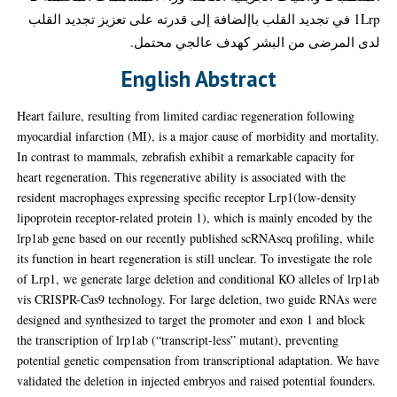
1Lrp في تجديد القلب باإلضافة إلى قدرته على تعزيز تجديد القلب
لدى المرضى من البشر كهدف عالجي محتمل.
English Abstract
Heart failure, resulting from limited cardiac regeneration following
myocardial infarction (MI), is a major cause of morbidity and mortality.
In contrast to mammals, zebrafish exhibit a remarkable capacity for
heart regeneration. This regenerative ability is associated with the
resident macrophages expressing specific receptor Lrp1(low-density
lipoprotein receptor-related protein 1), which is mainly encoded by the
lrp1ab gene based on our recently published scRNAseq profiling, while
its function in heart regeneration is still unclear. To investigate the role
of Lrp1, we generate large deletion and conditional KO alleles of lrp1ab
vis CRISPR-Cas9 technology. For large deletion, two guide RNAs were
designed and synthesized to target the promoter and exon 1 and block
the transcription of lrp1ab (“transcript-less” mutant), preventing
potential genetic compensation from transcriptional adaptation. We have
validated the deletion in injected embryos and raised potential founders.