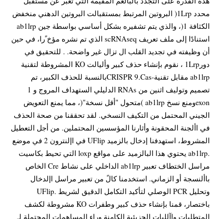
هذه القدرة على التجدد بالبالعم المقيمة التي تعبر عن مستقبل
محدد 1Lrp( البروتين المرتبط بمستقبالت البروتين الدهني منخفض
الكثافة 1(، والذي يتم تشفيره بشكل أساسي بواسطة جين ab1lrp
استنادًا إلى ملف تعريف scRNAseq الذي تم نشره مؤخ ًرا، في حين
أن وظيفته في تجديد القلب ال تزال غير واضحة. . للتحقيق في
دور1Lrp ، نقوم بإنشاء حذف كبير وأليالت KO المشروطة لتقنية
ab1lrp مقابل تقنية-CRISPR 9.Casبالنسبة للحذف الكبير، تم
تصميم وتوليف اثنين من RNAs الدليلي الستهداف المروج و 1
exonومنع نسخ ab1lrp )متحول "أقل نسخة"(، مما يمنع التعويض
الجيني المحتمل من التكيف النسخي. لقد تحققنا من صحة الحذف
في األجنة المحقونة وأثارنا المؤسسين المحتملين. من أجل التعطيل
المشروط، استهدفنا إدخال بالزميد UFlip في اإلنترون 2 في موضع
.ab1lrp يحتوي هذا البالزميد على مواقع loxp التي تحيط بكاسيت
مراسل الختطاف تعبير ab1lrp الداخلي على نشاط Cre الخاص
باألنسجة أو الزماني. استخدمنا كالً من تعبير مراسل اإلدخال
وتحليل PCR الوصلي لتأكيد التكامل الدقيق لشريط .UFlip
باختصار، قمنا بإنشاء حذف كبير وطفرات KO مشروطة لكشف
المتطلبات واآلليات الجزيئية الكامنة وراء المساهمات المحتملة لـ