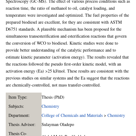
Spectroscopy (GC-MS). The effect of various process conditions such as
reaction time, the ratio of methanol to oil, catalyst loading, and
temperature were investigated and optimized. The fuel properties of the
prepared biodiesel are excellent, for they are consistent with ASTM
D6751 standards. A plausible mechanism has been proposed for the
simultaneous transesterification and esterification reactions that govern
the conversion of WCO to biodiesel. Kinetic studies were done to
provide better understanding of the catalytic performance and to
estimate kinetic parameter (activation energy). The results revealed that
the reactions followed the pseudo first-order kinetic model, with an
activation energy (Ea) >25 kJ/mol. These results are consistent with the
previous studies on similar systems and the Ea suggest that the reactions
are chemically-controlled, not mass transfer-controlled.
Item Type:
Thesis (PhD)
Subjects:
Chemistry
Department:
College of Chemicals and Materials
>
Chemistry
Thesis Advisor:
Sulayman Oladepo
Thesis Co-