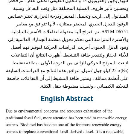
للهيدروجين والكروبون 13 والتحليل الطيفي الكتلي للغاز . تم فحص
وتحسين تأثير ظروف العملية المختلفة مثل وقت التفاعل ونسبة
الميثانول إلى الزيت وتحميل المحفز ودرجة الحرارة. تعتبر خصائص
الوقود للديزل الحيوي المحضر ممتازة ، لأنها تتوافق مع معايير
ASTM D6751. تم اقتراح آلية معقولة لتفاعلات الأسترة التبادلية
والأسترة المتزامنة التي تحكم تحويل منظمة الجمارك العالمية إلى
وقود الديزل الحيوي. أجريت الدراسات الحركية لتوفير فهم أفضل
للأداء الحفاز ولتقدير طاقة التنشيط. أظهرت النتائج أن التفاعلات
اتبعت النموذج الحركي الزائف من الدرجة الأولى ، بطاقة تنشيط
(Ea)> 25 كيلو جول / مول. تتوافق هذه النتائج مع الدراسات السابقة
على أنظمة مماثلة ، وتشير طاقة التنشيط إلى أن التفاعلات خاضعة
للتحكم الكيميائي ، وليست مضبوطة بنقل الكتلة.
English Abstract
Due to environmental concerns and resources exhaustion of the
traditional fossil fuel, more attention has been paid to renewable energy
sources. Biodiesel has become one of the foremost renewable energy
sources to replace conventional fossil-derived diesel. It is a renewable,