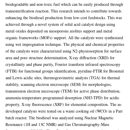
biodegradable and non-toxic fuel which can be easily produced through
transesterification reaction. This research intends to contribute towards
enhancing the biodiesel production from low-cost feedstocks. This was
achieved through a novel system of solid acid catalyst design using
metal oxides deposited on mesoporous zeolites support and metal
organic frameworks (MOFs) support. All the catalysts were synthesized
using wet impregnation technique. The physical and chemical properties
of the catalysts were characterized using N2-physiosorption for surface
area and pore structure determination, X-ray diffraction (XRD) for
crystallinity and phase purity, Fourier transform infrared spectroscopy
(FTIR) for functional groups identification, pyridine-FTIR for Bronsted
and Lewis acidic sites, thermogravimetric analysis (TGA) for thermal
stability, scanning electron microscope (SEM) for morphologies,
transmission electron microscope (TEM) for active phase distribution,
ammonia-temperature programmed desorption (NH3-TPD) for acidic
property, X-ray fluorescence (XRF) for elemental composition. The as-
developed catalysts were tested on a waste cooking oil (WCO) in a Parr
batch reactor. The biodiesel was analyzed using Nuclear Magnetic
Resonance (1H and 13C NMR) and Gas Chromatography-Mass