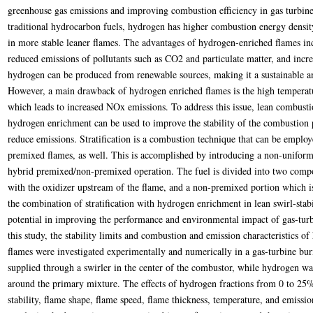
greenhouse gas emissions and improving combustion efficiency in gas turbines
traditional hydrocarbon fuels, hydrogen has higher combustion energy densit
in more stable leaner flames. The advantages of hydrogen-enriched flames in
reduced emissions of pollutants such as CO2 and particulate matter, and incr
hydrogen can be produced from renewable sources, making it a sustainable an
However, a main drawback of hydrogen enriched flames is the high tempera
which leads to increased NOx emissions. To address this issue, lean combusti
hydrogen enrichment can be used to improve the stability of the combustion 
reduce emissions. Stratification is a combustion technique that can be employe
premixed flames, as well. This is accomplished by introducing a non-uniform 
hybrid premixed/non-premixed operation. The fuel is divided into two comp
with the oxidizer upstream of the flame, and a non-premixed portion which is 
the combination of stratification with hydrogen enrichment in lean swirl-stab
potential in improving the performance and environmental impact of gas-turb
this study, the stability limits and combustion and emission characteristics o
flames were investigated experimentally and numerically in a gas-turbine bu
supplied through a swirler in the center of the combustor, while hydrogen wa
around the primary mixture. The effects of hydrogen fractions from 0 to 25%
stability, flame shape, flame speed, flame thickness, temperature, and emissio