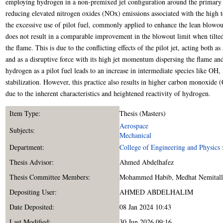
employing hydrogen in a non-premixed jet configuration around the primary fl
reducing elevated nitrogen oxides (NOx) emissions associated with the high
the excessive use of pilot fuel, commonly applied to enhance the lean blowo
does not result in a comparable improvement in the blowout limit when tilted 
the flame. This is due to the conflicting effects of the pilot jet, acting both a
and as a disruptive force with its high jet momentum dispersing the flame and
hydrogen as a pilot fuel leads to an increase in intermediate species like OH,
stabilization. However, this practice also results in higher carbon monoxid
due to the inherent characteristics and heightened reactivity of hydrogen.
Item Type:
Thesis (Masters)
Aerospace
Subjects:
Mechanical
Department:
College of Engineering and Physics
Thesis Advisor:
Ahmed Abdelhafez
Thesis Committee Members:
Mohammed Habib
,
Medhat Nemitall
Depositing User:
AHMED ABDELHALIM
Date Deposited:
08 Jan 2024 10:43
Last Modified:
30 Jun 2026 09:16