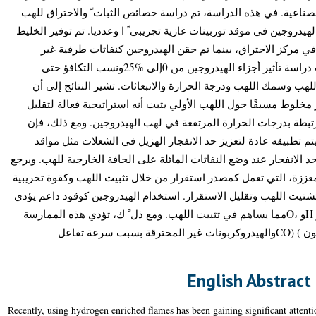
الصناعية. في هذه الدراسة، تم دراسة خصائص الثبات ً والاحتراق للهب
يدروجين في موقد توربينات غازية تجريبي ً ا وعدديا. تم توفير الخليط
 في مركز الاحتراق، بينما تم حقن الهيدروجين كنفاثات طرفية غير
مختلطة مسبقًا حول الخليط الأولي. تمت دراسة تأثير أجزاء الهيدروجين من 0إلى %25ونسب التكافؤ حتى
0.893وسمك اللهب ودرجة الحرارة والانبعاثات. تشير النتائج إلى أن
خلوط مسبقًا حول اللهب الأولي يثبت أنه استراتيجية فعالة لتقليل
مرتبطة بدرجات الحرارة المرتفعة في لهب الهيدروجين. ومع ذلك، فإن
تم تطبيقه عادة لتعزيز حد الانفجار الهزيل في الشعلات مثل مواقد
،DACERSانفجار عند وضع النفاثات المائلة على الحافة الخارجية للهب. ويرجع
لمعززة، التي تعمل كمصدر استقرار من خلال تثبيت اللهب وكقوة تخريبية
تشتيت اللهب وتقليل الاستقرار. استخدام الهيدروجين كوقود داعم يؤدي
إلى زيادة في الجذور الوسيطة مثل OHو Hو ،Oمما يساهم في تثبيت اللهب. ومع ذل ً ك، تؤدي هذه الممارسة
أيضا إلى ارتفاع انبعاثات أول أكسيد الكربون ) (COوالهيدروكربونات غير المحترقة بسبب سرعة تفاعل
English Abstract
Recently, using hydrogen enriched flames has been gaining significant attentio