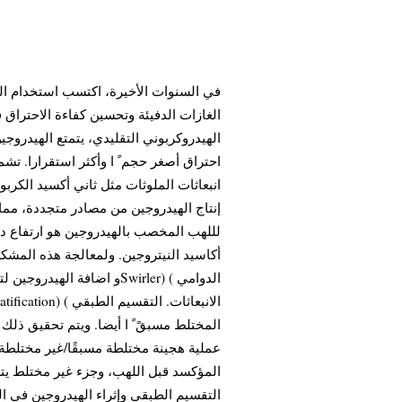
في السنوات الأخيرة، اكتسب استخدام الل
الغازات الدفيئة وتحسين كفاءة الاحتراق ف
الهيدروكربوني التقليدي، يتمتع الهيدروجي
احتراق أصغر حجم ً ا وأكثر استقرارا. تش
انبعاثات الملوثات مثل ثاني أكسيد الكربو
إنتاج الهيدروجين من مصادر متجددة، مما
لللهب المخصب بالهيدروجين هو ارتفاع درج
و اضافة الهيدروجين لتحسين 
المختلط مسبقً ً ا أيضا. ويتم تحقيق ذلك
عملية هجينة مختلطة مسبقًا/غير مختلطة 
المؤكسد قبل اللهب، وجزء غير مختلط يتم
التقسيم الطبقي وإثراء الهيدروجين في الل