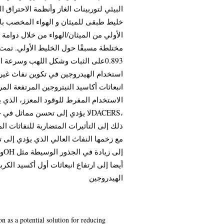
البيئي لتوربينات الغاز وأنظمة الاحتراق 
خليط طبقى للميثان و الهواء المخصب باله
الأولي من الميثان/الهواء من خلال دوامة
على الثبات وشكل اللهب وسرعة اللهب 
استخدام الهيدروجين في تكوين نفاث غير م
انبعاثات أكاسيد النيتروجين المرتفعة ال
الاستخدام المفرط للوقود المعزز، الذي ي
لا يؤدي إلى تحسن مماثل في حد ال
ذلك إلى التأثيرات المتضاربة للنفاثات ا
مع زخمها النفاث العالي الذي يؤدي إلى 
الهيدروجين
n as a potential solution for reducing