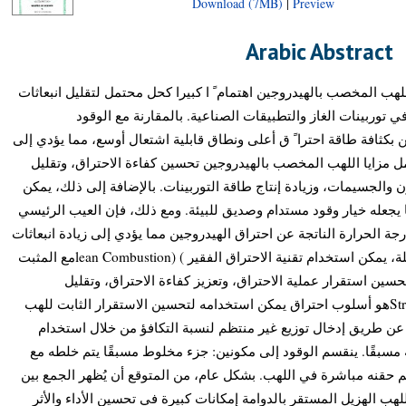
Download (7MB)
|
Preview
Arabic Abstract
هب المخصب بالهيدروجين اهتمام ً ا كبيرا كحل محتمل لتقليل انبعاثات
ي توربينات الغاز والتطبيقات الصناعية. بالمقارنة مع الوقود
ن بكثافة طاقة احترا ً ق أعلى ونطاق قابلية اشتعال أوسع، مما يؤدي إلى
مل مزايا اللهب المخصب بالهيدروجين تحسين كفاءة الاحتراق، وتقليل
ن والجسيمات، وزيادة إنتاج طاقة التوربينات. بالإضافة إلى ذلك، يمكن
 يجعله خيار وقود مستدام وصديق للبيئة. ومع ذلك، فإن العيب الرئيسي
ة الحرارة الناتجة عن احتراق الهيدروجين مما يؤدي إلى زيادة انبعاثات
أكاسيد النيتروجين. ولمعالجة هذه المشكلة، يمكن استخدام تقنية الاحتراق الفقير ) (lean Combustionمع المثبت
الدوامي ) (Swirlerاستقرار عملية الاحتراق، وتعزيز كفاءة الاحتراق، وتقليل
الانبعاثات. التقسيم الطبقي ) (Stratificationهو أسلوب احتراق يمكن استخدامه لتحسين الاستقرار الثابت للهب
 عن طريق إدخال توزيع غير منتظم لنسبة التكافؤ من خلال استخدام
مسبقًا. ينقسم الوقود إلى مكونين: جزء مخلوط مسبقًا يتم خلطه مع
 حقنه مباشرة في اللهب. بشكل عام، من المتوقع أن يُظهر الجمع بين
هب الهزيل المستقر بالدوامة إمكانات كبيرة في تحسين الأداء والأثر