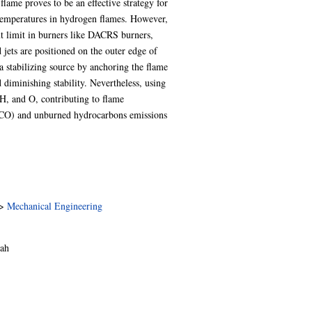
ame proves to be an effective strategy for
 temperatures in hydrogen flames. However,
ut limit in burners like DACRS burners,
jets are positioned on the outer edge of
s a stabilizing source by anchoring the flame
 diminishing stability. Nevertheless, using
 H, and O, contributing to flame
e (CO) and unburned hydrocarbons emissions
>
Mechanical Engineering
ah