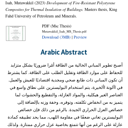
Isah, Mutawakkil
(2023)
Development of Fire-Resistant Polystyrene
Composites for Thermal Insulation of Buildings.
Masters thesis, King
Fahd University of Petroleum and Minerals.
PDF (Msc Thesis)
Mutawakkil_Isah_MS_Thesis.pdf
Download (3MB)
|
Preview
Arabic Abstract
أصبح تطوير المباني الخالية من الطاقة أمًرا ضروريًا بشكل متزايد
للحفاظ على موارد الطاقة وتقليل الطلب على الطاقة. كما يشترط
أن تكون المباني ذات طابع صحي ومجدية اقتصاديًا للعيش والعمل.
في اآلونة األخيرة، يتم استخدام البوليسترين على نطاق واسع في
العناصر الغير هيكلية، والمواد العازلة، والتقطيع والحشوات لما
يتميز به من انخفاض تكلفته، وتوفره، وخفة وزنه باإلضافة إلى
خصائص العزل الحراري الجيدة. بالرغم من ذلك فإن خصائص
البوليسترين تعاني ضعفًا في مقاومة اللهب، مما يحد تطبيقه كمادة
عازلة على الرغم من أنها تتمتع بخاصية عزل حراري ممتازة. ولذلك