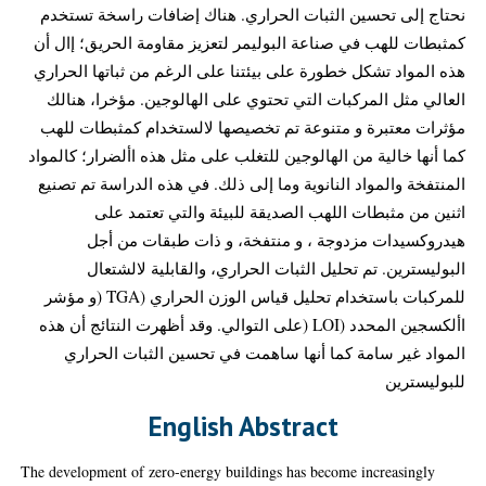
نحتاج إلى تحسين الثبات الحراري. هناك إضافات راسخة تستخدم
كمثبطات للهب في صناعة البوليمر لتعزيز مقاومة الحريق؛ إال أن
هذه المواد تشكل خطورة على بيئتنا على الرغم من ثباتها الحراري
العالي مثل المركبات التي تحتوي على الهالوجين. مؤخرا، هنالك
مؤثرات معتبرة و متنوعة تم تخصيصها لالستخدام كمثبطات للهب
كما أنها خالية من الهالوجين للتغلب على مثل هذه األضرار؛ كالمواد
المنتفخة والمواد النانوية وما إلى ذلك. في هذه الدراسة تم تصنيع
اثنين من مثبطات اللهب الصديقة للبيئة والتي تعتمد على
هيدروكسيدات مزدوجة ، و منتفخة، و ذات طبقات من أجل
البوليسترين. تم تحليل الثبات الحراري، والقابلية لالشتعال
للمركبات باستخدام تحليل قياس الوزن الحراري (TGA (و مؤشر
األكسجين المحدد (LOI (على التوالي. وقد أظهرت النتائج أن هذه
المواد غير سامة كما أنها ساهمت في تحسين الثبات الحراري
للبوليسترين
English Abstract
The development of zero-energy buildings has become increasingly