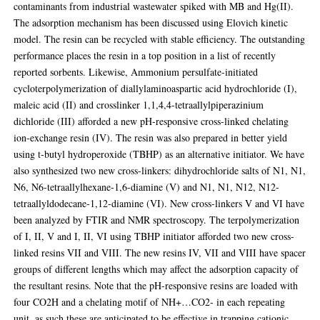
contaminants from industrial wastewater spiked with MB and Hg(II).
The adsorption mechanism has been discussed using Elovich kinetic
model. The resin can be recycled with stable efficiency. The outstanding
performance places the resin in a top position in a list of recently
reported sorbents. Likewise, Ammonium persulfate-initiated
cycloterpolymerization of diallylaminoaspartic acid hydrochloride (I),
maleic acid (II) and crosslinker 1,1,4,4-tetraallylpiperazinium
dichloride (III) afforded a new pH-responsive cross-linked chelating
ion-exchange resin (IV). The resin was also prepared in better yield
using t-butyl hydroperoxide (TBHP) as an alternative initiator. We have
also synthesized two new cross-linkers: dihydrochloride salts of N1, N1,
N6, N6-tetraallylhexane-1,6-diamine (V) and N1, N1, N12, N12-
tetraallyldodecane-1,12-diamine (VI). New cross-linkers V and VI have
been analyzed by FTIR and NMR spectroscopy. The terpolymerization
of I, II, V and I, II, VI using TBHP initiator afforded two new cross-
linked resins VII and VIII. The new resins IV, VII and VIII have spacer
groups of different lengths which may affect the adsorption capacity of
the resultant resins. Note that the pH-responsive resins are loaded with
four CO2H and a chelating motif of NH+…CO2- in each repeating
unit, as such these are anticipated to be effective in trapping cationic