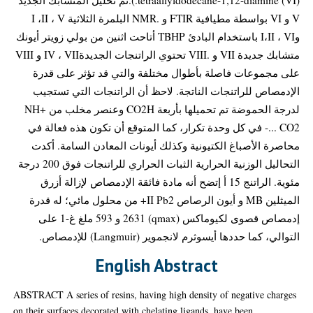
V و VI بواسطة مطيافية FTIR و .NMR البلمرة الثلاثية I ،II ، V
وI،II ، VI باستخدام البادئ TBHP أتاحت اثنين من بولي زويتر أيونك
متشابك جديدة VII و .VIII تحتوي الراتنجات الجديدةIV ، VII و VIII
على مجموعات فاصلة بأطوال مختلفة والتي قد تؤثر على قدرة
الإدمصاص للراتنجات الناتجة. لاحظ أن الراتنجات التي تستجيب
لدرجة الحموضة تم تحميلها بأربعة CO2H وعنصر مخلب من NH+
... CO2- في كل وحدة تكرار، كما المتوقع أن تكون هذه فعالة في
محاصرة الأصباغ الكتيونية وكذلك أيونات المعادن السامة. أكدت
التحاليل الوزنية الحرارية الثبات الحراري للراتنجات فوق 200 درجة
مئوية. الراتنج 15 أ إتضح أنه مادة فائقة الإدمصاص لإزالة أزرق
الميثلين MB و أيون الرصاص II Pb2+ من محلول مائي؛ له قدرة
إدمصاص قصوى لكيوماكس (qmax) 2631 و 593 ملغ غ-1 على
التوالي، كما حددها أيسوثرم لانجموير (Langmuir) للإدمصاص.
English Abstract
ABSTRACT A series of resins, having high density of negative charges
on their surfaces decorated with chelating ligands, have been