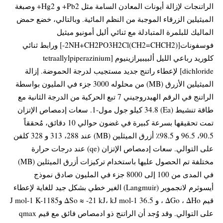
الراتنجات لإزالة أيونات المعادن السامة مثل Pb2+ و Hg2+ وصبغة
الميثيلين الزرقاء الموجبة من النظم المائية. وبالتالي، خضع حمض
الماليك للبلمرة المتبادلة مع ثنائي أليل أمونيو ميثيل
فوسفونات[(CH2=CHCH2)2NH+CH2PO3H2Cl-] ورابط ثنائي
كلوريد رباعي الليل ألبيبيرازينيوم [tetraallylpiperazinium
dichloride] لإعطاء راتنج جديد مستجيب لدرجة الحموضة. إزالة
الميثيلين الأزرق (MB) من محلوله 3000 جزء في المليون بواسطة
الراتنج في الرقم الهيدروجيني 7 تبع الحركية من الدرجة الثانية مع
طاقة تنشيط (Ea) 34.8 كيلو جول مول-1. سعات إدمصاص الإتزان
تمت تحقيقها بسرعة كبيرة في غضون حوالي 10 دقائق، مُحققاً
90.5، 96.5 و 98.5٪ أزرق الميثلين (MB) عند 288، 313 و 328 كلفن
على التوالي. سعات إدمصاص الإتزان (qe) عند درجات حرارة
مختلفة تم الحصول عليها باستخدام تركيزات أزرق الميثلين (MB)
في المدى من 100 إلى 8000 جزء في المليون صادق نموذج
أيسوثرم لانجموير (Langmuir) الغير خطي بشكل جيد للغاية لإعطاء
قيم ΔGo ، ΔHo ، و ΔSo ≈ -21 kJ، kJ mol-1 36.5 وJ mol-1 K-1185
على التوالي. وقد وُجد أن الراتنج ذو ادمصاص فائق مع قيم qmax