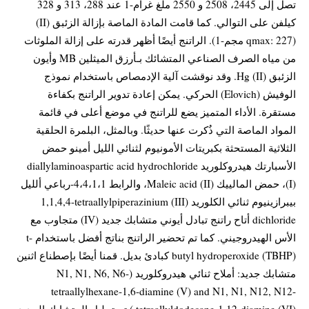
تصل إلى 2445، 2508 و 2550 ملغ غرام-1 عند 288، 313 و 328
كيلفن على التوالي. كما قامت المادة الماصة بإزالة الزئبق (II)
(qmax: 227 مجم-1). الراتنج أيضًا أظهر قدرته على إزالة الملوثات
من مياه الصرف الصناعي المتشائك بـأرزق الميثلين MB وأيون
الزئبق Hg (II). وقد نوقشت آلية الإدمصاص باستخدام نموذج
الوفيش (Elovich) الحركي. يمكن إعادة تدوير الراتنج بكفاءة
مستقرة. الأداء المتميز يضع للراتنج في موضع أعلى في قائمة
المواد الماصة التي ذُكرت عنها حديثًا. وبالمثل، البلمرة الحلقية
الثلاثية المستحثة بكبريتات الأمونيوم لثنائي الليل أمينو حمض
الأسبارتك هيدروكلوريد diallylaminoaspartic acid hydrochloride
(I)، حمض المالييك (II) Maleic acid، والرابط 4،4،1،1-رباعي ألليل
بيبرازينيوم ثنائي الكلوريد (III) 1,1,4,4-tetraallylpiperazinium
dichloride أتاح راتنج تبادل أيوني متشابك جديد (IV) متجاوب مع
الأس الهيدروجيني. كما تم تحضير الراتنج بناتج أفضل باستخدام t-
butyl hydroperoxide (TBHP) كبادئ بديل. قمنا أيضًا بإصطناع اثنين
متشابك جديد: أملاح ثنائي هيدروكلوريد (N1, N1, N6, N6-
tetraallylhexane-1,6-diamine (V) and N1, N1, N12, N12-
tetraallyldodecane-1,12-diamine (VI).).تم تحليل المتشابك الجديد