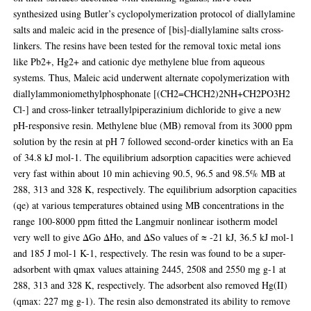
synthesized using Butler’s cyclopolymerization protocol of diallylamine
salts and maleic acid in the presence of [bis]-diallylamine salts cross-
linkers. The resins have been tested for the removal toxic metal ions
like Pb2+, Hg2+ and cationic dye methylene blue from aqueous
systems. Thus, Maleic acid underwent alternate copolymerization with
diallylammoniomethylphosphonate [(CH2=CHCH2)2NH+CH2PO3H2
Cl-] and cross-linker tetraallylpiperazinium dichloride to give a new
pH-responsive resin. Methylene blue (MB) removal from its 3000 ppm
solution by the resin at pH 7 followed second-order kinetics with an Ea
of 34.8 kJ mol-1. The equilibrium adsorption capacities were achieved
very fast within about 10 min achieving 90.5, 96.5 and 98.5% MB at
288, 313 and 328 K, respectively. The equilibrium adsorption capacities
(qe) at various temperatures obtained using MB concentrations in the
range 100-8000 ppm fitted the Langmuir nonlinear isotherm model
very well to give ΔGo ΔHo, and ΔSo values of ≈ -21 kJ, 36.5 kJ mol-1
and 185 J mol-1 K-1, respectively. The resin was found to be a super-
adsorbent with qmax values attaining 2445, 2508 and 2550 mg g-1 at
288, 313 and 328 K, respectively. The adsorbent also removed Hg(II)
(qmax: 227 mg g-1). The resin also demonstrated its ability to remove