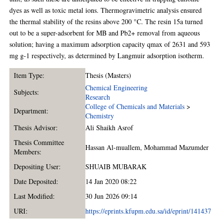
dyes as well as toxic metal ions. Thermogravimetric analysis ensured
the thermal stability of the resins above 200 °C. The resin 15a turned
out to be a super-adsorbent for MB and Pb2+ removal from aqueous
solution; having a maximum adsorption capacity qmax of 2631 and 593
mg g-1 respectively, as determined by Langmuir adsorption isotherm.
Item Type:
Thesis (Masters)
Chemical Engineering
Subjects:
Research
College of Chemicals and Materials
>
Department:
Chemistry
Thesis Advisor:
Ali Shaikh Asrof
Thesis Committee
Hassan Al-muallem
,
Mohammad Mazumder
Members:
Depositing User:
SHUAIB MUBARAK
Date Deposited:
14 Jan 2020 08:22
Last Modified:
30 Jun 2026 09:14
URI:
https://eprints.kfupm.edu.sa/id/eprint/141437