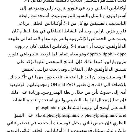
أوكتادايين الحلقي و رباعي فلورو بنزين بارلين وهدرجتها إلى
أستوفينون. وبالمثل بالنسبة للمونودينتيت، أستخدمت رابطة
البايندتيت دايفسفين مع كل من 1-5 أوكتادايين الحلقي برباعي
فلورو بنزين بارلين. وجد أن النشاط التفاعلي في هذا النظام كان
يعتمد على الخصائص الإلكترونية والفراغية معا بالإضافة الى طبيعة
الدايأولفين. ترتيب أداء هذه 1-5 أوكتادايين الحلقي كان dppp >
dppm > dppb > dppe وهو مغاير تماما لما لوحظ عند رباعي فلورو
بنزين بارلين. فتبعا لذلك فإن النتائج المتحصل عليها تؤكد على
تنسيق الدايأولفين خلال التفاعل. وفي بحث دراسي لحمض
الفوسفينك وجد أن البدائل الضخمة تلعب دورا مهما في تأكيد ذلك.
بالإضافة الى ذلك فإن ظهور OH and P=O ومجموعاتهم الوظيفية
أدى إلى حدوث تأين من خلال رابطة الهيدروجين. وزيادة على ذلك
فإن تحليل مجال الرابطة الطبيعي والذي استخدم لتقييم النشاط
التفاعلي أوضح أن ترتيب النشاط هو phosphinic >
diphenylphosphinic > phenylphosphinic acid بناءا على التبنؤ
النظري فإن حمض ثنائي ميثيل فوسفينك أستخدم في تحضير ثنائي
مايكرو ثنائي ميثيل فوسفنيت و 1-5 أوكتادايين الحلقي ثنائي الريديم