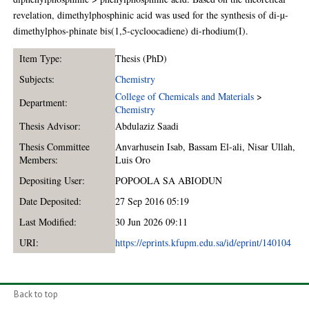
revelation, dimethylphosphinic acid was used for the synthesis of di-µ-
dimethylphos-phinate bis(1,5-cycloocadiene) di-rhodium(I).
Item Type:
Thesis (PhD)
Subjects:
Chemistry
College of Chemicals and Materials
>
Department:
Chemistry
Thesis Advisor:
Abdulaziz Saadi
Thesis Committee
Anvarhusein Isab
,
Bassam El-ali
,
Nisar Ullah
,
Members:
Luis Oro
Depositing User:
POPOOLA SA ABIODUN
Date Deposited:
27 Sep 2016 05:19
Last Modified:
30 Jun 2026 09:11
URI:
https://eprints.kfupm.edu.sa/id/eprint/140104
Back to top