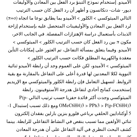
الأميدو. إستخدام نموذج التبنؤ برد الفعل بين المعادن والأوليفات
ديور- شات- دنكانسون و أظهر أن رد الفعل كان حسب الترتيب
التالي الميثوكسي > الكلور > الأميدو بما يطابق نوعا ما اتجاه (π+σ)
لرد الفعل بين المعادن والأوليفينات المتحصل عليه بإستخدام إزاحة
الذبذات بأستعمال دراسة الإهتزازات المفصلة. في الجانب الاخر،
مكون π بين رد الفعل كان حسب الترتيب الكلور > الميثوكسي >
الأميدو. وفيما يتعلق بمسألة التفاعل، تم العثور على إمكانات التأين
معقدة والكهربية المطلق فكانت حسب الترتيب الكلور >
الميثوكسي > الأميدو، لكن على العموم وجد أن رابطة الأميدو ثنائية
النووية لكلا المعدنين لها قدرة أعلى على التفاعل بالمقارنة مع بقية
الروابط. لتسهيل التعامل فإن رابطة الكلور والميثوكسي مع الإريديم
إستخدمت كمانح أحادي لتفاعل هدرجة الأستوفينون. رابطة
الميثوكسي وجدت أكثر فائدة حفزيا حسب ترتيب التالي P(p-
OMeC6H4)3 > PPh3 > P(p-FC6H4)3 ومع ذلك تسبب إستبدال 1-
5 أوكتادايين الحلقي برباعي فلورو بنزين بارلين بفقدان إلكترون
ثنائي الأولفين مما تسبب بنقص في النشاط التفاعلي للرابطة. بينما
كشف البحث النظري في آلية التفاعل على أن هدرجة المعادن
كانت المساهم المحتمل الغالب بالنسبة لمسار تفاعل 1-5