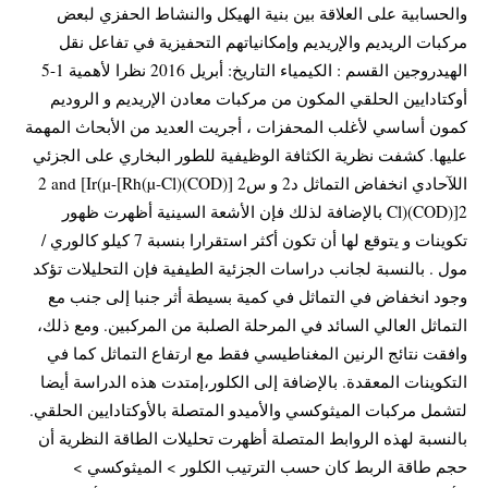
والحسابية على العلاقة بين بنية الهيكل والنشاط الحفزي لبعض
مركبات الريديم والإريديم وإمكانياتهم التحفيزية في تفاعل نقل
الهيدروجين القسم : الكيمياء التاريخ: أبريل 2016 نظرا لأهمية 1-5
أوكتادايين الحلقي المكون من مركبات معادن الإريديم و الروديم
كمون أساسي لأغلب المحفزات ، أجريت العديد من الأبحاث المهمة
عليها. كشفت نظرية الكثافة الوظيفية للطور البخاري على الجزئي
اللآحادي انخفاض التماثل د2 و س2 [Rh(µ-Cl)(COD)]2 and [Ir(µ-
Cl)(COD)]2 بالإضافة لذلك فإن الأشعة السينية أظهرت ظهور
تكوينات و يتوقع لها أن تكون أكثر استقرارا بنسبة 7 كيلو كالوري /
مول . بالنسبة لجانب دراسات الجزئية الطيفية فإن التحليلات تؤكد
وجود انخفاض في التماثل في كمية بسيطة أثر جنبا إلى جنب مع
التماثل العالي السائد في المرحلة الصلبة من المركبين. ومع ذلك،
وافقت نتائج الرنين المغناطيسي فقط مع ارتفاع التماثل كما في
التكوينات المعقدة. بالإضافة إلى الكلور،إمتدت هذه الدراسة أيضا
لتشمل مركبات الميثوكسي والأميدو المتصلة بالأوكتادايين الحلقي.
بالنسبة لهذه الروابط المتصلة أظهرت تحليلات الطاقة النظرية أن
حجم طاقة الربط كان حسب الترتيب الكلور > الميثوكسي >