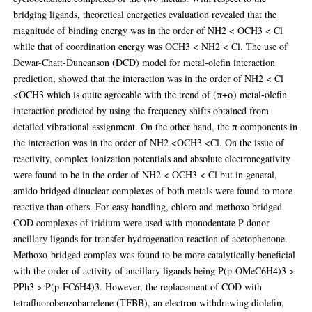
bridging ligands, theoretical energetics evaluation revealed that the
magnitude of binding energy was in the order of NH2 < OCH3 < Cl
while that of coordination energy was OCH3 < NH2 < Cl. The use of
Dewar-Chatt-Duncanson (DCD) model for metal-olefin interaction
prediction, showed that the interaction was in the order of NH2 < Cl
<OCH3 which is quite agreeable with the trend of (π+σ) metal-olefin
interaction predicted by using the frequency shifts obtained from
detailed vibrational assignment. On the other hand, the π components in
the interaction was in the order of NH2 <OCH3 <Cl. On the issue of
reactivity, complex ionization potentials and absolute electronegativity
were found to be in the order of NH2 < OCH3 < Cl but in general,
amido bridged dinuclear complexes of both metals were found to more
reactive than others. For easy handling, chloro and methoxo bridged
COD complexes of iridium were used with monodentate P-donor
ancillary ligands for transfer hydrogenation reaction of acetophenone.
Methoxo-bridged complex was found to be more catalytically beneficial
with the order of activity of ancillary ligands being P(p-OMeC6H4)3 >
PPh3 > P(p-FC6H4)3. However, the replacement of COD with
tetrafluorobenzobarrelene (TFBB), an electron withdrawing diolefin,