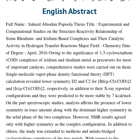
English Abstract
Full Name : Saheed Abiodun Popoola Thesis Title : Experimental and
Computational Studies on the Structure-Reactivity Relationship of
Some Rhodium- and Iridium-Based Complexes and Their Catalytic
Activity in Hydrogen Transfer Reactions Major Field : Chemistry Date
of Degree : April, 2016 Owing to the significance of 1,5-cyclooctadiene
(COD) complexes of iridium and rhodium metal as precursors for most
of important catalysts, comprehensive studies were carried out on them.
Single-molecule vapor-phase density functional theory (DFT)
calculation revealed lower symmetry D2 and C2 for [Rh(µ-Cl)(COD)]2
and [Ir(µ-Cl)(COD)]2, respectively, in addition to their X-ray reported
configurations and they were predicted to be more stable by 7 kcal/mol.
On the part spectroscopic studies, analysis affirms the presence of lower
symmetry in trace amount along with the dominant higher symmetry in
the solid phase of the two complexes. However, NMR results agreed
only with higher symmetry as the complex configuration. In addition to
chloro, the study was extended to methoxo and amido-bridged
cyclooctadiene complexes of the two metals. With respect to the