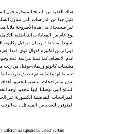
هناك العديد من النتائج المتوفرة حول الس
قليل جدا من الدراسات التي تتناول السلو
غير صحيحة). في هذه الأطروحة ملأنا هذه
نوع عام من المعادلات التفاضلية التكاملية
شيوعا: مشتقات ريمان-ليوفيل وكابوتو ال
قيم الزمن الكبيرة كدوال قوى. لهذا الغر
عدم الانتظام. كما قمنا بدراسة عدم وجود
مشتقات كابوتو وريمان-يوفيل من رتب مت.
تحقيقا لهذه الغاية، تم تطبيق طريقة الدا
تقدير ومتراجحات مناسبة لتحقيق أهدافنا. 
النتائج التي توصلنا إليها لتحديد أوجه ا
المتراجحات التفاضلية الكسورية غير الخطي
المتوفرة للعديد من المسائل ذات الرتب.
y differential equations. Under certain