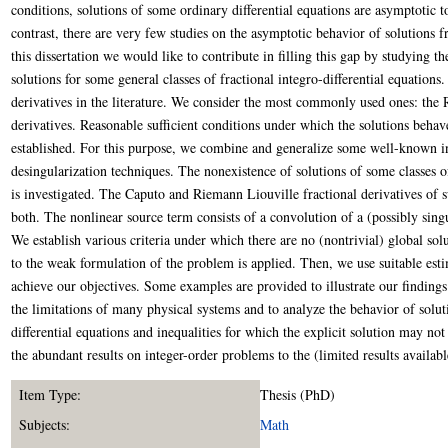
conditions, solutions of some ordinary differential equations are asymptotic t
contrast, there are very few studies on the asymptotic behavior of solutions fr
this dissertation we would like to contribute in filling this gap by studying 
solutions for some general classes of fractional integro-differential equations.
derivatives in the literature. We consider the most commonly used ones: the
derivatives. Reasonable sufficient conditions under which the solutions behave
established. For this purpose, we combine and generalize some well-known in
desingularization techniques. The nonexistence of solutions of some classes of 
is investigated. The Caputo and Riemann Liouville fractional derivatives of s
both. The nonlinear source term consists of a convolution of a (possibly singu
We establish various criteria under which there are no (nontrivial) global sol
to the weak formulation of the problem is applied. Then, we use suitable esti
achieve our objectives. Some examples are provided to illustrate our findings.
the limitations of many physical systems and to analyze the behavior of solut
differential equations and inequalities for which the explicit solution may not
the abundant results on integer-order problems to the (limited results availabl
Item Type:
Thesis (PhD)
Subjects:
Math