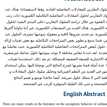
لوك التقاربي للمعادلات التفاضلية العادية. وفقا لاستقصائنا, هناك عدد
ك التقاربي لحلول المعادلات التفاضلية التكاملية الكسورية (ذات رتب
 الفجوة من خلال دراسة السلوك التقاربي (على المدى البعيد) لحلول
 الكسورية. هناك العديد من المشتقات الكسورية, غير أننا تناولنا أكثرها
كسورية. تم تحديد شروطا كافية و معقولة بموجبها تتصرف الحلول عند
ض، قمنا بدمج و تطوير بعض المتراجحات التكاملية مع بعض تقنيات إزالة
 حلول لبعض المتراجحات التفاضلية التكاملية الكسورية, حيث تعاملنا مع
عددة. لقد حددنا معايير مختلفة لا توجد بموجبها حلول شاملة غيرصفرية
لة الاختبارية للصيغة الضعيفة للمشكلة. ثم بعد ذلك، استخدمنا تقنيات
عدة أمثلة قمنا بضربها لشرح النتائج التي توصلنا إليها. يمكن استخدام
لقصور في العديد من النظم الفيزيائية وتحليل سلوك حلول المعادلات و
ة التي لا تمتلك حلول صريحة. أيضا نتائجنا توسع و تعمم النتائج
 الصحيحة و حتى تلك القليلة المتوفرة للرتب غير الصحيحة
English Abstract
There are many results in the literature on the asymptotic behavior of ordinar