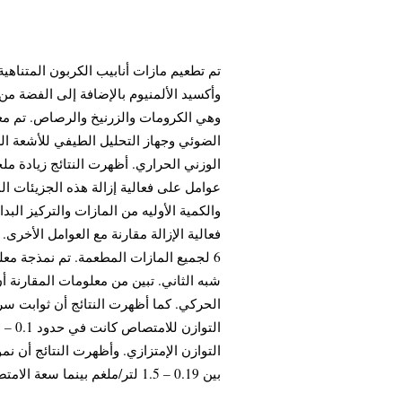
تم تطعيم مازات أنابيب الكربون المتناهي
وأكسيد الألمنيوم بالإضافة إلى الفضة من
وهي الكرومات والزرنيخ والرصاص. تم معا
الضوئي وجهاز التحليل الطيفي للأشعة ال
الوزني الحراري. أظهرت النتائج زيادة م
عوامل على فعالية إزالة هذه الجزيئات ا
والكمية الأوليه من المازات والتركيز البد
فعالية الإزالة مقارنة مع العوامل الأخرى
لجميع المازات المطعمة. تم نمذجة معلوم
شبه الثاني. تبين من معلومات المقارنة أ
التوازن الإمتزازي. وأظهرت النتائج أن نمو
بين 0.19 – 1.5 لتر/ملغم بينما سعة الامتصاص عند التوازن كانت تتراوح ما بين 0.1 – 1.3 ملغم/غم