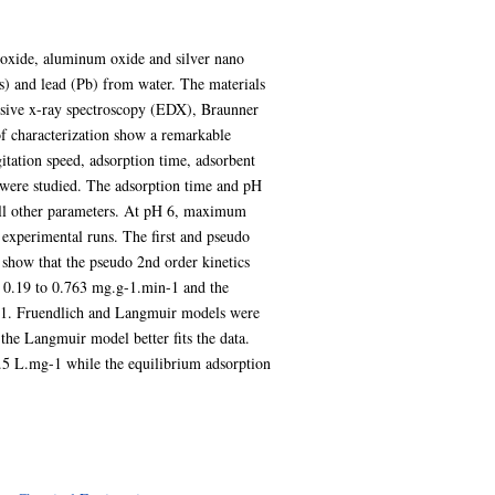
oxide, aluminum oxide and silver nano
s) and lead (Pb) from water. The materials
rsive x-ray spectroscopy (EDX), Braunner
f characterization show a remarkable
gitation speed, adsorption time, adsorbent
y were studied. The adsorption time and pH
 all other parameters. At pH 6, maximum
t experimental runs. The first and pseudo
s show that the pseudo 2nd order kinetics
of 0.19 to 0.763 mg.g-1.min-1 and the
g-1. Fruendlich and Langmuir models were
 the Langmuir model better fits the data.
1.5 L.mg-1 while the equilibrium adsorption