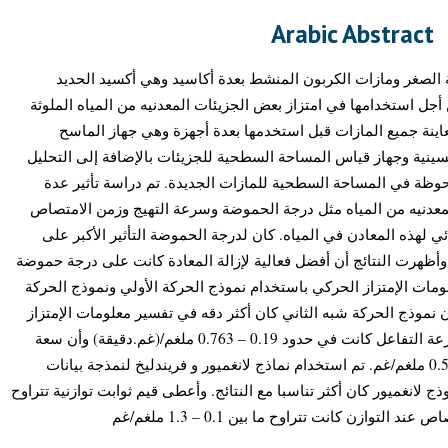
Arabic Abstract
ة الصغر ومازات الكربون المنشط بعدة أكاسيد وهي أكسيد الحديد
 أجل استخدامها في امتزاز بعض الجزيئات المعدنيه من المياه الملوثة
ينة جميع المازات قبل استخدمها بعدة أجهزة وهي جهاز الماسح
سينية وجهاز قياس المساحة السطحية للجزيئات بالإضافة إلى التحليل
لحوظة في المساحة السطحية للمازات الجديدة. تم دراسة تأثير عدة
لمعدنيه من المياه مثل درجة الحموضة وسرعة التهيج وزمن الامتصاص
ائي لهذه المعادن في المياه. كان لدرجة الحموضة التأثير الأكبر على
. وأظهرت النتائج أن أفضل فعالية لإزالة المعادة كانت على درجة حموضة
6 ات الإمتزاز الحركي باستخدام نموذج الحركة الأولي ونموذج الحركة
ن نموذج الحركة شبه الثاني كان أكثر دقه في تفسير معلومات الإمتزاز
الحركي. كما أظهرت النتائج أن ثوابت سرعة التفاعل كانت في حدود 0.19 – 0.763 ملغم/(غم.دقيقة) وأن سعة
التوازن للامتصاص كانت في حدود 0.1 – 0.5 ملغم/غم. تم استخدام نماذج لانغميور و فريندليخ لنمذجة بيانات
ذج لانغميور كان أكثر تناسبا مع النتائج. وأعطى قيم ثوابت توازنية تتراوح