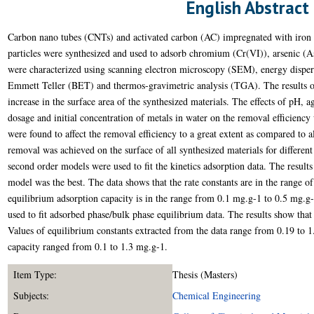
English Abstract
Carbon nano tubes (CNTs) and activated carbon (AC) impregnated with iron 
particles were synthesized and used to adsorb chromium (Cr(VI)), arsenic (A
were characterized using scanning electron microscopy (SEM), energy dispe
Emmett Teller (BET) and thermos-gravimetric analysis (TGA). The results o
increase in the surface area of the synthesized materials. The effects of pH, a
dosage and initial concentration of metals in water on the removal efficienc
were found to affect the removal efficiency to a great extent as compared to
removal was achieved on the surface of all synthesized materials for differen
second order models were used to fit the kinetics adsorption data. The result
model was the best. The data shows that the rate constants are in the range 
equilibrium adsorption capacity is in the range from 0.1 mg.g-1 to 0.5 mg.
used to fit adsorbed phase/bulk phase equilibrium data. The results show that
Values of equilibrium constants extracted from the data range from 0.19 to 
capacity ranged from 0.1 to 1.3 mg.g-1.
Item Type:
Thesis (Masters)
Subjects:
Chemical Engineering