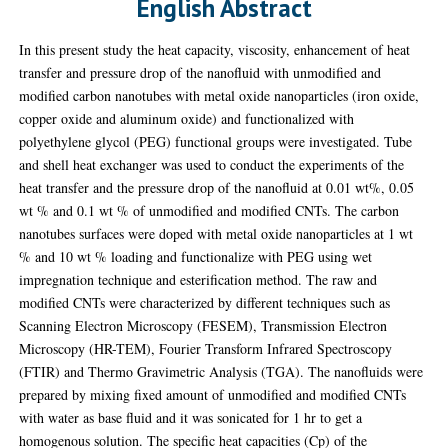
English Abstract
In this present study the heat capacity, viscosity, enhancement of heat
transfer and pressure drop of the nanofluid with unmodified and
modified carbon nanotubes with metal oxide nanoparticles (iron oxide,
copper oxide and aluminum oxide) and functionalized with
polyethylene glycol (PEG) functional groups were investigated. Tube
and shell heat exchanger was used to conduct the experiments of the
heat transfer and the pressure drop of the nanofluid at 0.01 wt%, 0.05
wt % and 0.1 wt % of unmodified and modified CNTs. The carbon
nanotubes surfaces were doped with metal oxide nanoparticles at 1 wt
% and 10 wt % loading and functionalize with PEG using wet
impregnation technique and esterification method. The raw and
modified CNTs were characterized by different techniques such as
Scanning Electron Microscopy (FESEM), Transmission Electron
Microscopy (HR-TEM), Fourier Transform Infrared Spectroscopy
(FTIR) and Thermo Gravimetric Analysis (TGA). The nanofluids were
prepared by mixing fixed amount of unmodified and modified CNTs
with water as base fluid and it was sonicated for 1 hr to get a
homogenous solution. The specific heat capacities (Cp) of the