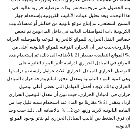
يتم الحصول على مزيح متجانس وذات موصليه حراريه عاليه. في
هذا البحث، وبعد تحليل عينات الأنانيب الكربونيه بإستخدام جهاز
المسح السطحي، تم إنتاج موائع نانونيه من خلالنثر أو غمسالأنابيب
الكربونية ذات المواصفات العاليه في داخل الماء.ومن ثم فحص
خصائص النقل الحراري للموائع كالحرارة النوعيه والموصليه الحرايه
واللزوجة.حيث تبين أن الحراره النوعيه للموائع النانونيه أعلى من
.% الموائع التقليديه بمقدار 21 بالأضافه الى ذلك، تم إستخدام هذه
الموائع في المبادل الحراري لدراسة تأثير المواد النانوية على
التوصيل الحراري للمبادل الحراري. ثلاث عوامل رئيسة تم دراستها
وهي كمية المواد النانونية ومعدل تدفق المانع ودرجة حرارة المبادل
الحراري وذلك لإيجاد أفضل العوامل التي تعطي أعلى توصيل
حراري في المبادل الحراري. حيث تبين أن معدل التوصيل الحراري
ازداد بمقدر 21 % مقارنةً مع الماء عند استخدام نسبه قليل جدا من
الماده النانونيه لايزيد وزنها عن 1.2 %. بالاضافه الى ذلك حيث وجد
ان فرق الضغط بين أنابيب المبادل الحراري لم يتأثر بوجود الموائع
النانونيه.