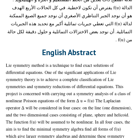
الدالة f(u) يفترض أن تكون لاخطية. في كل الحالات الأربع الهدف
هو أن نوجد الجبر التناظري الأصغري أن نوجد جميع الصيغ الممكنة
لدالة f(u) التي تعطي جبريات تماثلية أكبر مع تحديد هذه الجبريات
التماثلية. أن نوجد بعض الاختزالات التماثلية و حلول دقيقة لكل حالة
من f(u) .
English Abstract
Lie symmetry method is a technique to find exact solutions of
differential equations. One of the significant applications of Lie
symmetry theory is to achieve a complete classification of Lie
symmetries and symmetry reductions of differential equations. This
project is concerned with carrying out a symmetry analysis of a class of
nonlinear Poisson equations of the form ∆ u = f(u) The Laplacian
operator ∆ will be considered in four cases: on the line (one dimension),
and the two dimensional cases consisting of plane, sphere and helicoid.
The function f(u) will be assumed to be nonlinear. In all four cases, the
aim is to find the minimal symmetry algebra find all forms of f(u)
which give larger symmetry algebras and determine these symmetry