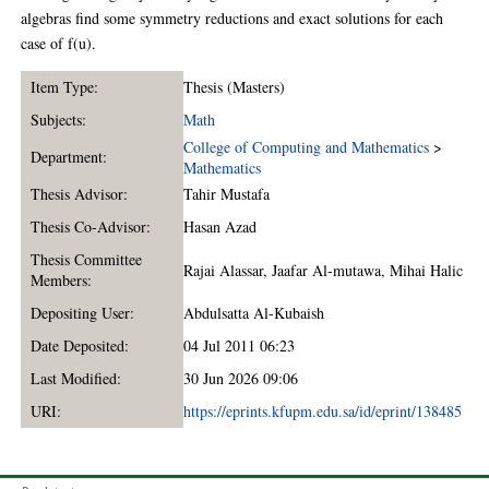
algebras find some symmetry reductions and exact solutions for each
case of f(u).
Item Type:
Thesis (Masters)
Subjects:
Math
College of Computing and Mathematics
>
Department:
Mathematics
Thesis Advisor:
Tahir Mustafa
Thesis Co-Advisor:
Hasan Azad
Thesis Committee
Rajai Alassar
,
Jaafar Al-mutawa
,
Mihai Halic
Members:
Depositing User:
Abdulsatta Al-Kubaish
Date Deposited:
04 Jul 2011 06:23
Last Modified:
30 Jun 2026 09:06
URI:
https://eprints.kfupm.edu.sa/id/eprint/138485