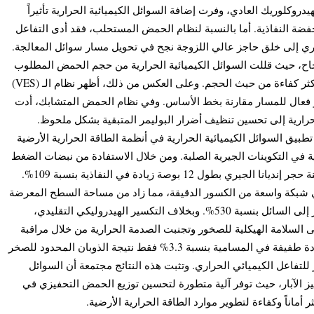
كلوريك العادي، وفرت إضافة السوائل الكيميائية الحرارية تأثيراً
خفضة النفاذية. أما بالنسبة لنظام الحمض المستحلب، فقد أدى التفاعل
اري إلى خلق حاجز عالي اللزوجة نجح في تحويل مسار سوائل المعالجة
أظهر نظام الـ (VES) ث قللت السوائل الكيميائية الحرارية من حجم الحمض المطلوب
للاختراق بنسبة 80%، مما جعله العلاج الأكثر كفاءة من حيث الحجم. وعلى العكس من ذلك، أظهر نظام الـ (VES)
ير فعال للمسار مقارنة بخط الأساس. وفي نظام الحمض المتشابك، أدت
 الحرارية إلى تحسين تنظيف أضرار البوليمر المتبقية بشكل ملحوظ
طبيق السوائل الكيميائية الحرارية في أنظمة الطاقة الحرارية الأرضية
ة في التكوينات الجيرية الصلبة. ومن خلال الاستفادة من نبضات الضغط
العالي المتولدة أثناء التفاعل، شهدت عينة حجر إنديانا الجيري بطول 12 بوصة زيادة في النفاذية بنسبة 109%.
ي شبكة واسعة من الكسور الدقيقة، مما زاد من مساحة السطح المعرضة
وأدى إلى تعزيز انتقال الحرارة من الصخر إلى السائل بنسبة 530%. وبخلاف التكسير الهيدروليكي التقليدي،
 السلامة الهيكلية للصخور وتجنبت الصدمة الحرارية من خلال مراقبة
التغير الحراري اللحظي، مما أدى إلى زيادة طفيفة في المسامية بنسبة 3.3% فقط نتيجة الذوبان المحدود للصخر
فاعل الكيميائي الحراري. وتثبت هذه النتائج مجتمعة أن السوائل
حفيز الآبار، حيث توفر آلية متطورة لتحسين توزيع الحمض التحفيزي في
كثر أماناً وكفاءة لتطوير موارد الطاقة الحرارية الأرضية