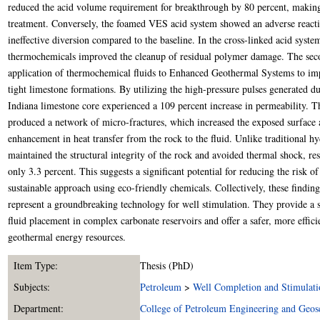
reduced the acid volume requirement for breakthrough by 80 percent, making 
treatment. Conversely, the foamed VES acid system showed an adverse reacti
ineffective diversion compared to the baseline. In the cross-linked acid syste
thermochemicals improved the cleanup of residual polymer damage. The seco
application of thermochemical fluids to Enhanced Geothermal Systems to imp
tight limestone formations. By utilizing the high-pressure pulses generated d
Indiana limestone core experienced a 109 percent increase in permeability. 
produced a network of micro-fractures, which increased the exposed surface a
enhancement in heat transfer from the rock to the fluid. Unlike traditional hy
maintained the structural integrity of the rock and avoided thermal shock, res
only 3.3 percent. This suggests a significant potential for reducing the risk 
sustainable approach using eco-friendly chemicals. Collectively, these findin
represent a groundbreaking technology for well stimulation. They provide a 
fluid placement in complex carbonate reservoirs and offer a safer, more effici
geothermal energy resources.
Item Type:
Thesis (PhD)
Subjects:
Petroleum
>
Well Completion and Stimulati
Department:
College of Petroleum Engineering and Geos