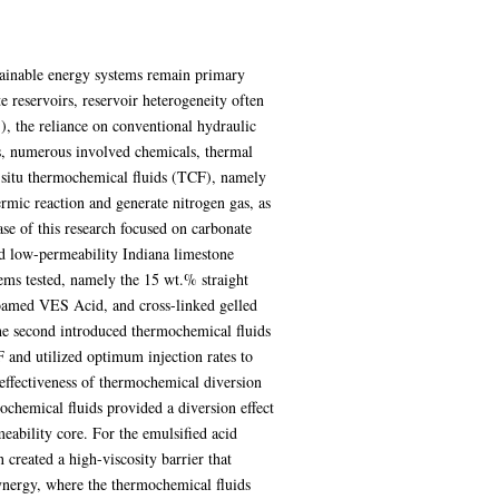
stainable energy systems remain primary
e reservoirs, reservoir heterogeneity often
, the reliance on conventional hydraulic
ts, numerous involved chemicals, thermal
in-situ thermochemical fluids (TCF), namely
mic reaction and generate nitrogen gas, as
ase of this research focused on carbonate
and low-permeability Indiana limestone
tems tested, namely the 15 wt.% straight
oamed VES Acid, and cross-linked gelled
 the second introduced thermochemical fluids
 and utilized optimum injection rates to
 effectiveness of thermochemical diversion
ochemical fluids provided a diversion effect
eability core. For the emulsified acid
created a high-viscosity barrier that
ynergy, where the thermochemical fluids