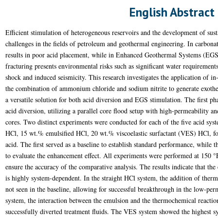
English Abstract
Efficient stimulation of heterogeneous reservoirs and the development of su
challenges in the fields of petroleum and geothermal engineering. In carbonat
results in poor acid placement, while in Enhanced Geothermal Systems (EGS)
fracturing presents environmental risks such as significant water requiremen
shock and induced seismicity. This research investigates the application of 
the combination of ammonium chloride and sodium nitrite to generate exother
a versatile solution for both acid diversion and EGS stimulation. The first ph
acid diversion, utilizing a parallel core flood setup with high-permeability 
cores. Two distinct experiments were conducted for each of the five acid sys
HCl, 15 wt.% emulsified HCl, 20 wt.% viscoelastic surfactant (VES) HCl, f
acid. The first served as a baseline to establish standard performance, while
to evaluate the enhancement effect. All experiments were performed at 150 °F
ensure the accuracy of the comparative analysis. The results indicate that the
is highly system-dependent. In the straight HCl system, the addition of therm
not seen in the baseline, allowing for successful breakthrough in the low-perm
system, the interaction between the emulsion and the thermochemical reaction 
successfully diverted treatment fluids. The VES system showed the highest s