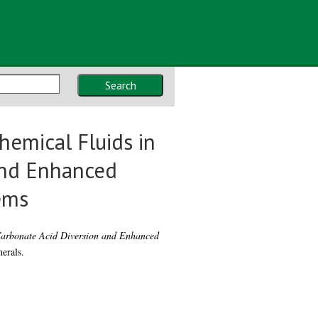
Search
hemical Fluids in
and Enhanced
ems
Carbonate Acid Diversion and Enhanced
erals.