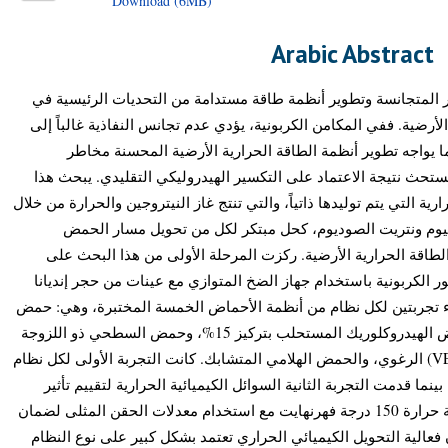
Download (6MB)
Arabic Abstract
 المتجانسة وتطوير أنظمة طاقة مستدامة من التحديات الرئيسية في
أرضية. ففي المكامن الكربونية، يؤدي عدم تجانس النفاذية غالباً إلى
ا يواجه تطوير أنظمة الطاقة الحرارية الأرضية المحسنة مخاطر
ستحث نتيجة الاعتماد على التكسير الهيدروليكي التقليدي. يبحث هذا
ية التي يتم توليدها ذاتياً، والتي تنتج غاز النيتروجين والحرارة من خلال
مونيوم ونتريت الصوديوم، كحل مبتكر لكل من تحويل مسار الحمض
اقة الحرارية الأرضية. ركزت المرحلة الأولى من هذا البحث على
لكربونية باستخدام جهاز الضخ المتوازي مع عينات من حجر إنديانا
راء تجربتين لكل نظام من أنظمة الأحماض الخمسة المختبرة، وهي: حمض
الهيدروكلوريك العادي بتركيز 15%، وحمض الهيدروكلوريك المستحلب بتركيز 15%، وحمض السطحي ذو اللزوجة
المرنة (VES) بتركيز 20%، وحمض الـ (VES) الرغوي، والحمض الهلامي المتشابك. كانت التجربة الأولى لكل نظام
نما قدمت التجربة الثانية السوائل الكيميائية الحرارية لتقييم تأثير
التحسين. أجريت جميع التجارب عند درجة حرارة 150 درجة فهرنهايت مع استخدام معدلات الحقن المثلى لضمان
ن فعالية التحويل الكيميائي الحراري تعتمد بشكل كبير على نوع النظام