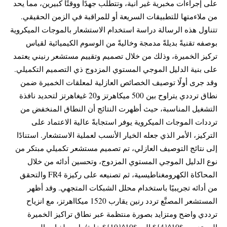
على إجراءات مخبرية غير آنية، وتتطلب جهدًا ووقتًا كبيرين، مما يحد
من ملاءمتها للتطبيقات السريعة أو للمراقبة في الزمن الحقيقي.
تتناول هذه الرسالة دراسة استخدام الاستشعار بالموجات الميكروية
بوصفه تقنيةً بديلةً مدمجة وخاليةً من الوسوم الكيميائية لقياس
تركيز الخميرة، وذلك من خلال تصميم وتقييم مستشعر رنيني يعتمد
على بنية الدليل الموجي المستوي المزدوج ذي التصميم التكميلي.
وقد جرى أولًا توصيف الخصائص العازلية لمعلقات الخميرة ضمن
نطاق ترددي يتراوح بين 500 ميكاهرتز و20 غيغاهرتز لتحديد نافذة
التشغيل المناسبة، حيث أظهرت النتائج أن النطاق المنخفض من
ترددات الموجات الميكروية يوفر استجابةً عالية الاعتماد على
التركيز، الأمر الذي جعله الخيار الأنسب لعملية الاستشعار. استنادًا
إلى نتائج التوصيف العازلي، تم تصميم مستشعر تكميلي مبتكر من
نوع الدليل الموجي المستوي المزدوج، وتحسين أدائه من خلال
المحاكاة الكهرومغناطيسية، ثم تصنيعه على ركيزة FR4 والتحقق
من أدائه تجريبيًا باستخدام محلل الشبكات المتجهي. وقد أظهر
المستشعر المصنَّع تردد رنين يقارب 1520 ميكااهرتز، مع انزياح
ترددي واضح ومتزايد بصورة منتظمة عبر نطاق تراكيز الخميرة
الممتد من $10^{4}$ إلى $10^{10}$ خلية/مل. وبلغ إجمالي