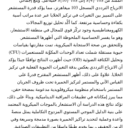
الانزياح الترددي المسجل 103 ميغاهرتز، مما يؤكد قدرة المستشعر
على التمييز بين التغيرات في تركيز الخلايا عبر عدة مراتب أسية
بكفاءة وحساسية مرتفعة. كما أكّد تحليل توزيع المجالات
الكهرومغناطيسية وجود تركّز قوي للمجال في منطقة الاستشعار،
وهو ما يفسر الحساسية الملحوظة التي أظهرها المستشعر.
وللتحقق من صحة الاستجابة الميكروية، تمت مقارنتها بقياسات
حيوية مستقلة شملت تعداد الوحدات المكوِّنة للمستعمرات (CFU)
وتحليل الكثافة الضوئية (OD) حيث أظهرت النتائج توافقًا جيدًا يؤكد
أن الانزياح الترددي يعكس بدقة التغيرات الحيوية الفعلية في تركيز
الخلايا. علاوةً على ذلك، أظهر المستشعر المقترح قدرةً على
القياس الآني والمستمر لتركيز الخميرة تحت ظروف الجريان
المستمر باستخدام منظومة ميكروفلويدية مدعومة بمضخة حقن،
مما يبرز إمكاناته في تطبيقات المراقبة الديناميكية. وبناءً على ذلك،
تؤكد نتائج هذه الدراسة أن الاستشعار بالموجات الميكروية المعتمد
على بنية الدليل الموجي المستوي المزدوج التكاملية يمثل منصةً
واعدة وعملية لتحديد تراكيز الخميرة بصورة مدمجة وسريعة وفي
الزمن الحقيقي، بما يخدم طيفًا واسعًا من التطبيقات الصناعية.