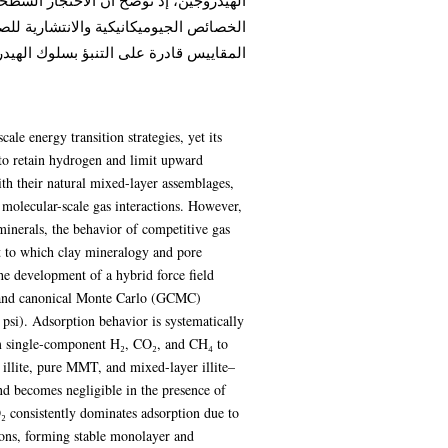
الهيدروجين، إذ توضح أن الاحتجاز السطح
الخصائص الجيوميكانيكية والانتشارية للصخ
المقاييس قادرة على التنبؤ بسلوك الهيد.
le energy transition strategies, yet its
s to retain hydrogen and limit upward
th their natural mixed-layer assemblages,
 molecular-scale gas interactions. However,
inerals, the behavior of competitive gas
t to which clay mineralogy and pore
the development of a hybrid force field
 grand canonical Monte Carlo (GCMC)
si). Adsorption behavior is systematically
om single-component H₂, CO₂, and CH₄ to
 illite, pure MMT, and mixed-layer illite–
d becomes negligible in the presence of
₂ consistently dominates adsorption due to
tions, forming stable monolayer and