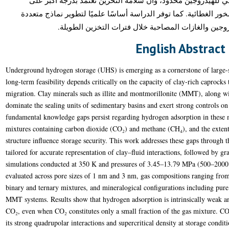
ي للهيدروجين محدود، وأن سلامة التخزين تعتمد بدرجة أكبر على
ور الغطائية. كما توفر الدراسة أساسًا علميًا لتطوير نماذج متعددة
روجين والغازات المصاحبة خلال فترات التخزين الطويلة
English Abstract
Underground hydrogen storage (UHS) is emerging as a cornerstone of large-sca
long-term feasibility depends critically on the capacity of clay-rich caprock
migration. Clay minerals such as illite and montmorillonite (MMT), along wi
dominate the sealing units of sedimentary basins and exert strong controls on
fundamental knowledge gaps persist regarding hydrogen adsorption in these m
mixtures containing carbon dioxide (CO₂) and methane (CH₄), and the exten
structure influence storage security. This work addresses these gaps through 
tailored for accurate representation of clay–fluid interactions, followed by
simulations conducted at 350 K and pressures of 3.45–13.79 MPa (500–2000 p
evaluated across pore sizes of 1 nm and 3 nm, gas compositions ranging fr
binary and ternary mixtures, and mineralogical configurations including pure
MMT systems. Results show that hydrogen adsorption is intrinsically weak an
CO₂, even when CO₂ constitutes only a small fraction of the gas mixture. CO
its strong quadrupolar interactions and supercritical density at storage condi