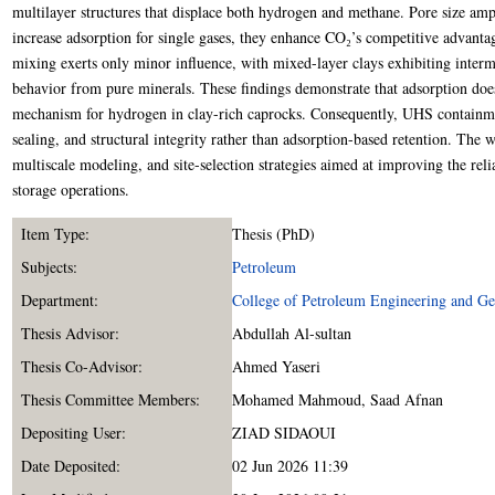
multilayer structures that displace both hydrogen and methane. Pore size ampl
increase adsorption for single gases, they enhance CO₂’s competitive advant
mixing exerts only minor influence, with mixed-layer clays exhibiting interm
behavior from pure minerals. These findings demonstrate that adsorption does
mechanism for hydrogen in clay-rich caprocks. Consequently, UHS containme
sealing, and structural integrity rather than adsorption-based retention. Th
multiscale modeling, and site-selection strategies aimed at improving the reli
storage operations.
Item Type:
Thesis (PhD)
Subjects:
Petroleum
Department:
College of Petroleum Engineering and Ge
Thesis Advisor:
Abdullah Al-sultan
Thesis Co-Advisor:
Ahmed Yaseri
Thesis Committee Members:
Mohamed Mahmoud
,
Saad Afnan
Depositing User:
ZIAD SIDAOUI
Date Deposited:
02 Jun 2026 11:39