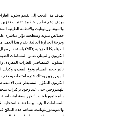
يهدف هذا البحث إلى تقييم سلوك الغازات 
بهدف دعم تطوير وتطبيق تقنيات تخزين ال
والمونتموريلونايت والأنظمة الطينية المخ
خصائص بنيوية وسطحية تؤثر مباشرة على ق
باستخدام مجال قوى هج
السلوك الامتصاصي للغازات المفردة، والت
تأثير حجم المسام ونوع المعدن، وكذلك ال
الهيدروجين يمتلك قدرة امتصاصية ضعيفة ن
الكربون المكوّن المسيطر على الامتصاص 
للهيدروجين حتى عند وجود تركيزات منخفضة
بالمونتموريلونايت تُظهر سعة امتصاصية أ
للمسامات البينية، بينما تعتمد استجابة ا
والمونتموريلونايت. تساهم هذه النتائج 