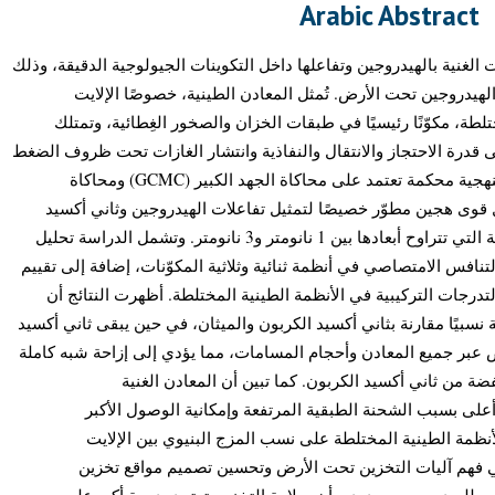
Arabic Abstract
الغنية بالهيدروجين وتفاعلها داخل التكوينات الجيولوجية الدقيقة، وذلك
هيدروجين تحت الأرض. تُمثل المعادن الطينية، خصوصًا الإلايت
تلطة، مكوّنًا رئيسيًا في طبقات الخزان والصخور الغِطائية، وتمتلك
درة الاحتجاز والانتقال والنفاذية وانتشار الغازات تحت ظروف الضغط
ودرجة الحرارة العالية. يقدم هذا العمل منهجية محكمة تعتمد على محاكاة الجهد الكبير (GCMC) ومحاكاة
الديناميكا الجزيئية (MD) ين مطوّر خصيصًا لتمثيل تفاعلات الهيدروجين وثاني أكسيد
الكربون والميثان ضمن المسامات الضيقة التي تتراوح أبعادها بين 1 نانومتر و3 نانومتر. وتشمل الدراسة تحليل
نافس الامتصاصي في أنظمة ثنائية وثلاثية المكوّنات، إضافة إلى تقييم
تدرجات التركيبية في الأنظمة الطينية المختلطة. أظهرت النتائج أن
سبيًا مقارنة بثاني أكسيد الكربون والميثان، في حين يبقى ثاني أكسيد
عبر جميع المعادن وأحجام المسامات، مما يؤدي إلى إزاحة شبه كاملة
 من ثاني أكسيد الكربون. كما تبين أن المعادن الغنية
على بسبب الشحنة الطبقية المرتفعة وإمكانية الوصول الأكبر
لأنظمة الطينية المختلطة على نسب المزج البنيوي بين الإلايت
في فهم آليات التخزين تحت الأرض وتحسين تصميم مواقع تخزين