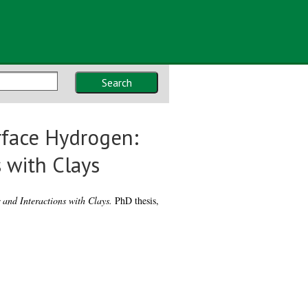
Search
rface Hydrogen:
 with Clays
and Interactions with Clays.
PhD thesis,