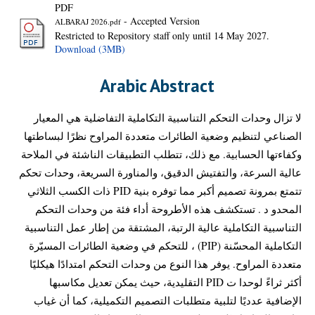
PDF
- Accepted Version
ALBARAJ 2026.pdf
Restricted to Repository staff only until 14 May 2027.
Download (3MB)
Arabic Abstract
لا تزال وحدات التحكم التناسبية التكاملية التفاضلية هي المعيار
الصناعي لتنظيم وضعية الطائرات متعددة المراوح نظرًا لبساطتها
وكفاءتها الحسابية. مع ذلك، تتطلب التطبيقات الناشئة في الملاحة
عالية السرعة، والتفتيش الدقيق، والمناورة السريعة، وحدات تحكم
تتمتع بمرونة تصميم أكبر مما توفره بنية PID ذات الكسب الثلاثي
المحدو د . تستكشف هذه الأطروحة أداء فئة من وحدات التحكم
التناسبية التكاملية عالية الرتبة، المشتقة من إطار عمل التناسبية
التكاملية المحسّنة (PIP) ، للتحكم في وضعية الطائرات المسيّرة
متعددة المراوح. يوفر هذا النوع من وحدات التحكم امتدادًا هيكليًا
أكثر ثراءً لوحدا ت PID التقليدية، حيث يمكن تعديل مكاسبها
الإضافية عدديًا لتلبية متطلبات التصميم التكميلية، كما أن غياب