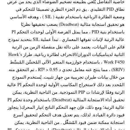
خاصية التفاضل يُلغي بطبيعته تضخيم الضوضاء الذي يحد من عرض
نطاق PID التقليدي . يق دم الجزء النظري تصميمًا للتحكم في
وضعية الطائرة الرباعية باستخدام تقنية ( SIL ) ، وهدفه الأساسي
هو تحقيق استجابة مثالية (Deadbeat) يصعب تحقيقها نظريًا
باستخدام بنية PID ، مما يمثل الفرصة الأولى لوحدات التحكم PI
عالية الرتبة لإثبات تفوقها المعماري . تبدأ عملية SIL بتحديد نموذج
قائم على البيانات، يعتمد على دالة نقل منفصلة الزمن من الرتبة
الثانية لديناميكيات الدوران/الانحراف لطائرة رباعية، طراز Hawk’s
Work F450 ، باستخدام خوارزمية المتغير الآلي المُحسَّن المُبسَّط
(SRIV) ، مما ينتج عنه معامل تحدي د RT² > 0.95 ، تم التحقق منه
من خلال بيانات طيران تجريبية من جهاز تثبيت. يُستخدم النموذج
المُحدد بعد ذلك لاستخراج المكاسب الأولية لوحدة التحكم PI عالية
الرتبة وفقًا لإرشادا ت PIP النموذجية. من الناحية النظرية، يمكن
تحقيق أداء الاستجابة المثالية (Deadbeat) باستخدام وحدة تحكم PI
عالية الرتبة؛ ومع ذلك، فإن جهد التحكم الناتج )تيار المحرك( يتجاوز
قيود دائرة القيادة. لذلك، يتم تعديل هدف التحكم لتحقيق أسرع
استجابة ممكنة ضمن قيود المُشغِّّل . من الناحية النظرية، يمكن
تحقيق أداء الاستجابة المثالية (Deadbeat) باستخدام وحدة تحكم PI