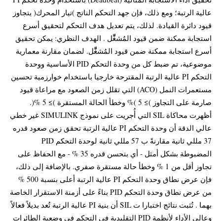
عالية الرتبة؛ ومع ذلك، فإن جهد التحكم الناتج )تيار المحرك( يتجاوز
قيود دائرة القيادة. لذلك، يتم تعديل هدف التحكم لتحقيق أسرع
استجابة ممكنة ضمن قيود المُشغِّّل . الهدف النظري: يمكن تحقيق
أسرع استجابة ممكنة ضمن قيود المُشغِّّل. لضمان مقارنة معمارية
موضوعية، تم ضبط كل من وحدة التحكم PID الأساسية ووحدة
التحكم PI عالية الرتبة المقترحة خارجيا باستخدام خوارزمية تحسين
مستعمرات النمل (ACO) التي تقلل زمن الصعود مع مراعاة قيود
صارمة على التجاوز )≥ 5 )% وخطأ الحالة المستقرة )≥ 5 %(.
أظهرت محاكاة SIL التي أُجريت على نموذج SIMULINK غير خطي
عالي الدقة أن وحدة التحكم PI عالية الرتبة تحقق زمن صعود قدره
37 مللي ثانية مقارنةً ب 57 مللي ثانية لوحدة التحكم PID
المضبوطة بشكل أمثل - أي بتحسن قدره 35 % - مع الحفاظ على
تجاوز أقل من 1 % وخطأ حالة مستقرة صفري. بالإضافة إلى ذلك،
فإن عرض نطاق وحدة التحكم PI عالية الرتبة أعلى بنسبة 500 %
من عرض نطاق وحدة التحكم PID بناءً على أزمنة الاستقرار الخاصة
بهما . تُثبت نتائج اختبارا ت SIL أن بنية PI عالية الرتبة تُعد بديلاً فعالاً
وعالي الأداء لأنظمة PID التقليدية في التحكم في وضعية الطائرات