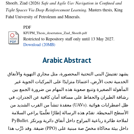
Shoeib, Ziad
(2026)
Safe and Agile Uav Navigation in Confined and
Tight Spaces Via Deep Reinforcement Learning.
Masters thesis, King
Fahd University of Petroleum and Minerals.
PDF
KFUPM_Thesis_desertation_Ziad_Shoeib.pdf
Restricted to Repository staff only until 13 May 2027.
Download (20MB)
Arabic Abstract
يشهد تفتيشُ البنى التحتية المحصورة، مثل مجاري التهوية والأنفاق
الخدمية تحت الأرض، اعتمادًا متزايدًا على المركبات الجوية غير
المأهولة الصغيرة وتنبع صعوبة هذه المهام من ضرورة الجمع بين
رشاقة الطيران والحفاظ على مسافة أمان كافية عن الجدران، في
ظل اضطرابات هوائية .(UAVs) معقدة تنشأ من القرب الشديد من
الأسطح المحيطة. تقدّم هذه الرسالة إطارًا تعلّميًا يراعي السلامة
لملاحة طائرة رباعية المراوح داخل أنفاق دائرية ويرتكز .PyBullet
داخل بيئة محاكاة مخصّ صة مبنية على (PPO) ضيقة. وقد دُرِّب هذا