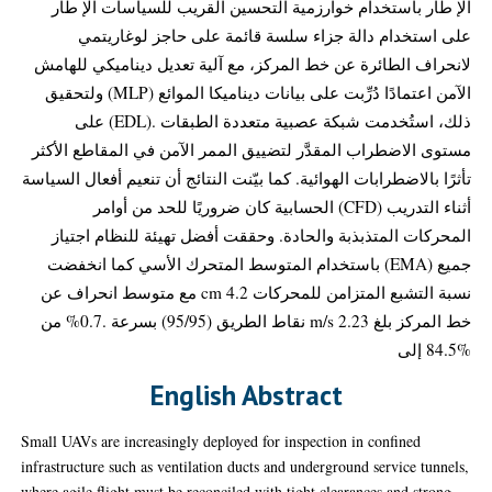
الإ طار باستخدام خوارزمية التحسين القريب للسياسات الإ طار
على استخدام دالة جزاء سلسة قائمة على حاجز لوغاريتمي
لانحراف الطائرة عن خط المركز، مع آلية تعديل ديناميكي للهامش
الآمن اعتمادًا دُرِّبت على بيانات ديناميكا الموائع (MLP) ولتحقيق
ذلك، استُخدمت شبكة عصبية متعددة الطبقات .(EDL) على
مستوى الاضطراب المقدَّر لتضييق الممر الآمن في المقاطع الأكثر
تأثرًا بالاضطرابات الهوائية. كما بيّنت النتائج أن تنعيم أفعال السياسة
أثناء التدريب (CFD) الحسابية كان ضروريًا للحد من أوامر
المحركات المتذبذبة والحادة. وحققت أفضل تهيئة للنظام اجتياز
جميع (EMA) باستخدام المتوسط المتحرك الأسي كما انخفضت
نسبة التشبع المتزامن للمحركات cm 4.2 مع متوسط انحراف عن
خط المركز بلغ m/s 2.23 نقاط الطريق (95/95) بسرعة .0.7% من
%84.5 إلى
English Abstract
Small UAVs are increasingly deployed for inspection in confined
infrastructure such as ventilation ducts and underground service tunnels,
where agile flight must be reconciled with tight clearances and strong