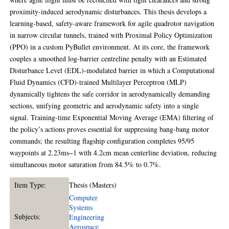
proximity-induced aerodynamic disturbances. This thesis develops a
learning-based, safety-aware framework for agile quadrotor navigation
in narrow circular tunnels, trained with Proximal Policy Optimization
(PPO) in a custom PyBullet environment. At its core, the framework
couples a smoothed log-barrier centreline penalty with an Estimated
Disturbance Level (EDL)-modulated barrier in which a Computational
Fluid Dynamics (CFD)-trained Multilayer Perceptron (MLP)
dynamically tightens the safe corridor in aerodynamically demanding
sections, unifying geometric and aerodynamic safety into a single
signal. Training-time Exponential Moving Average (EMA) filtering of
the policy’s actions proves essential for suppressing bang-bang motor
commands; the resulting flagship configuration completes 95/95
waypoints at 2.23ms−1 with 4.2cm mean centerline deviation, reducing
simultaneous motor saturation from 84.5% to 0.7%.
Item Type:
Thesis (Masters)
Computer
Systems
Subjects:
Engineering
Aerospace