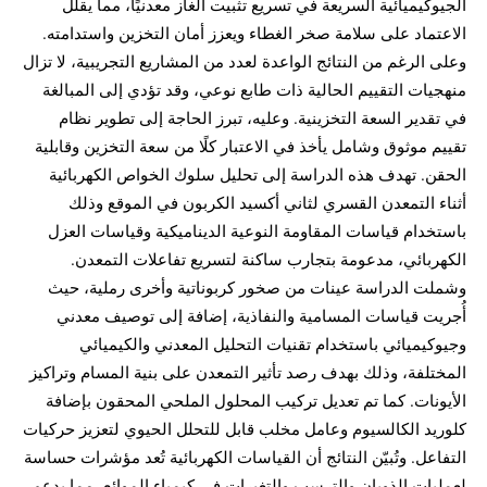
الجيوكيميائية السريعة في تسريع تثبيت الغاز معدنيًا، مما يقلل
الاعتماد على سلامة صخر الغطاء ويعزز أمان التخزين واستدامته.
وعلى الرغم من النتائج الواعدة لعدد من المشاريع التجريبية، لا تزال
منهجيات التقييم الحالية ذات طابع نوعي، وقد تؤدي إلى المبالغة
في تقدير السعة التخزينية. وعليه، تبرز الحاجة إلى تطوير نظام
تقييم موثوق وشامل يأخذ في الاعتبار كلًا من سعة التخزين وقابلية
الحقن. تهدف هذه الدراسة إلى تحليل سلوك الخواص الكهربائية
أثناء التمعدن القسري لثاني أكسيد الكربون في الموقع وذلك
باستخدام قياسات المقاومة النوعية الديناميكية وقياسات العزل
الكهربائي، مدعومة بتجارب ساكنة لتسريع تفاعلات التمعدن.
وشملت الدراسة عينات من صخور كربوناتية وأخرى رملية، حيث
أُجريت قياسات المسامية والنفاذية، إضافة إلى توصيف معدني
وجيوكيميائي باستخدام تقنيات التحليل المعدني والكيميائي
المختلفة، وذلك بهدف رصد تأثير التمعدن على بنية المسام وتراكيز
الأيونات. كما تم تعديل تركيب المحلول الملحي المحقون بإضافة
كلوريد الكالسيوم وعامل مخلب قابل للتحلل الحيوي لتعزيز حركيات
التفاعل. وتُبيّن النتائج أن القياسات الكهربائية تُعد مؤشرات حساسة
لعمليات الذوبان والترسب والتغيرات في كيمياء الموائع، مما يدعم