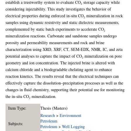
establish a trustworthy system to evaluate CO₂ storage capacity while
considering injectability. This study investigates the behavior of
electrical properties during enforced in-situ CO₂ mineralization in rock
samples using dynamic resistivity and static dielectric measurements,
complemented by static batch experiments to accelerate CO₂
mineralization reactions. Carbonate and sandstone samples undergo
porosity and permeability measurements and rock and brine
characterization using XRD, XRF, CT, SEM-EDX, NMR, IC, and zeta
potential analyses to capture the impact of CO₂ mineralization on pore
geometry and ion concentration. The injected brine is altered with
calcium chloride and a biodegradable chelating agent to enhance
reaction kinetics. The results reveal that the electrical techniques can
effectively capture the dissolution–precipitation processes as well as the
changes in fluid chemistry, supporting their potential use for monitoring
the in-situ CO₂ mineralization.
Item Type:
Thesis (Masters)
Research
>
Environment
Petroleum
Subjects:
Petroleum
>
Well Logging