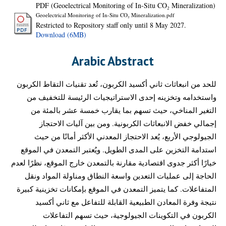
PDF (Geoelectrical Monitoring of In-Situ CO₂ Mineralization)
Geoelectrical Monitoring of In-Situ CO₂ Mineralization.pdf
Restricted to Repository staff only until 8 May 2027.
Download (6MB)
Arabic Abstract
للحد من انبعاثات ثاني أكسيد الكربون، تُعد تقنيات التقاط الكربون
واستخدامه وتخزينه إحدى الاستراتيجيات الرئيسة للتخفيف من
التغير المناخي، حيث تسهم بما يقارب خمسة عشر بالمئة من
إجمالي خفض الانبعاثات الكربونية. ومن بين آليات الاحتجاز
الجيولوجي الأربع، يُعد الاحتجاز المعدني الأكثر أمانًا من حيث
استدامة التخزين على المدى الطويل. ويُعتبر التمعدن في الموقع
خيارًا أكثر جدوى اقتصادية مقارنة بالتمعدن خارج الموقع، نظرًا لعدم
الحاجة إلى عمليات التعدين واسعة النطاق ومناولة المواد ونقل
المتفاعلات. كما يتميز التمعدن في الموقع بإمكانات تخزينية كبيرة
نتيجة وفرة المعادن الطبيعية القابلة للتفاعل مع ثاني أكسيد
الكربون في التكوينات الجيولوجية، حيث تسهم التفاعلات