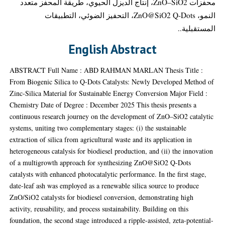
محفزات ZnO–SiO2، إنتاج الديزل الحيوي، طريقة المحفز متعدد
النمو، ZnO@SiO2 Q-Dots، التحفيز الضوئي، التطبيقات
المستقبلية..
English Abstract
ABSTRACT Full Name : ABD RAHMAN MARLAN Thesis Title :
From Biogenic Silica to Q-Dots Catalysts: Newly Developed Method of
Zinc-Silica Material for Sustainable Energy Conversion Major Field :
Chemistry Date of Degree : December 2025 This thesis presents a
continuous research journey on the development of ZnO–SiO2 catalytic
systems, uniting two complementary stages: (i) the sustainable
extraction of silica from agricultural waste and its application in
heterogeneous catalysis for biodiesel production, and (ii) the innovation
of a multigrowth approach for synthesizing ZnO@SiO2 Q-Dots
catalysts with enhanced photocatalytic performance. In the first stage,
date-leaf ash was employed as a renewable silica source to produce
ZnO/SiO2 catalysts for biodiesel conversion, demonstrating high
activity, reusability, and process sustainability. Building on this
foundation, the second stage introduced a ripple-assisted, zeta-potential-