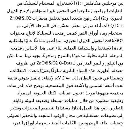
بين مرحلتين متكاملتين: (1) الاستخراج المستدام للسيليكا من
النفايات الزراعية وتطبيقها في التحفيز غير المتجانس لإنتاج الديزل
الحيوي، و(2) ابتكار نهج متعدد النمو لتخليق محفزات ZnO@SiO2
Q-Dots ذات أداء ضوئي محفز محسّن. في المرحلة الأولى، تم
استخدام رماد أوراق التمر كمصدر متجدد للسيليكا لإنتاج محفزات
ZnO/SiO2 لتحويل الديزل الحيوي، مما أظهر نشاطًا عاليًا وإمكانية
إعادة الاستخدام واستدامة العملية. بناءً على هذا الأساس، قدمت
المرحلة الثانية تخليقًا مدعومًا بالتموج ومدفوعًا بجهد زيتا، مما مكن
من التبلور والنمو المتزامن لـ ZnO@SiO2 Q-Dots في ظروف
معتدلة. أظهرت هذه المواد النانوية سلوكًا بصريًا متعدد الانبعاثات،
وتضييقًا في فجوة النطاق إلى ~2.4 eV، وكفاءة تحفيز ضوئي فائقة
تحت أشعة الشمس والأشعة فوق البنفسجية. توضح هذه الدراسات
مجتمعة مفهومًا موحدًا: تحويل نفايات الكتلة الحيوية إلى مواد
وظيفية متطورة من خلال عمليات مبسطة وصديقة للبيئة وقابلة
للتطوير. يضع هذا العمل إطارًا مستدامًا لتصميم المحفزات ويشير
إلى تطبيقات مستقبلية في مجال الوقود المتجدد والتحفيز الضوئي
وتقنيات طاقة الهيدروجين. الكلمات المفتاحية رماد أوراق التمر،