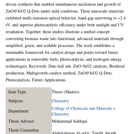
driven synthesis that enabled simultaneous nucleation and growth of
ZnO@SiO2 Q-Dots under mild conditions. These nanoscale materials
exhibited multi-emission optical behavior, band-gap narrowing to ~2.4
eV, and superior photocatalytic efficiency under both sunlight and UV
irradiation. Together, these studies illustrate a unified concept:
converting biomass waste into functional, advanced materials through
simplified, green, and scalable processes. The work establishes a
sustainable framework for catalyst design and points toward future
applications in renewable fuels, photocatalysis, and hydrogen energy
technologies. Keywords: Date-leaf ash, ZnO–SiO2 catalysts, Biodiesel
production, Multigrowth-catalyst method, ZnO@SiO2 Q-Dots,
Photocatalysis, Future Applications.
Item Type:
Thesis (Masters)
Subjects:
Chemistry
College of Chemicals and Materials
>
Department:
Chemistry
Thesis Advisor:
Mohammad Siddiqui
Thesis Committee
Abdulrahman Al-arfaj
,
Tawfik Awadh