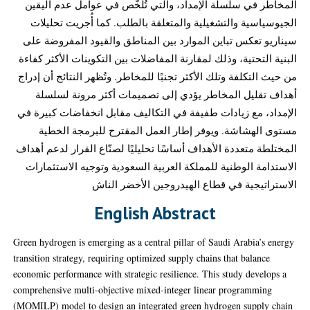
المخاطر في سلسلة الإمداد، والتي تُلخَّص في عوامل عدم اليقين
الجيوسياسية والتشغيلية والمتعلقة بالطلب. كما أُجريت تحليلات
سيناريو تعكس تباين الموارد بين المناطق والقيود المفروضة على
البنية التحتية، وذلك لمقارنة المفاضلات بين التكوينات الأكثر كفاءة
من حيث التكلفة وتلك الأكثر تجنبًا للمخاطر. وتُظهر النتائج أن إدراج
أهداف تقليل المخاطر يؤدي إلى تصميمات أكثر مرونة لسلسلة
الإمداد، مع زيادات طفيفة في التكاليف مقابل انخفاضات كبيرة في
مستوى الهشاشة. ويوفر إطار العمل المقترح للبرمجة الخطية
المختلطة متعددة الأهداف أساسًا تحليليًا لصنّاع القرار لدعم أهداف
الاستدامة الوطنية للمملكة العربية السعودية وتوجيه الاستثمارات
الاستراتيجية في قطاع الهيدروجين الأخضر الناش
English Abstract
Green hydrogen is emerging as a central pillar of Saudi Arabia’s energy
transition strategy, requiring optimized supply chains that balance
economic performance with strategic resilience. This study develops a
comprehensive multi-objective mixed-integer linear programming
(MOMILP) model to design an integrated green hydrogen supply chain