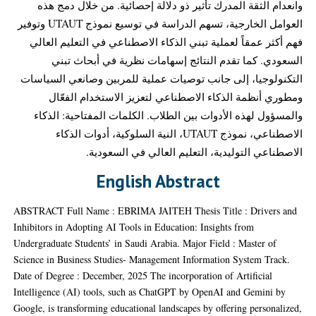
وانعدام الثقة المدرك تأثير ذو دلالة إحصائية. من خلال دمج هذه
العوامل الخارجية، تسهم الدراسة في توسيع نموذج UTAUT وتوفير
فهم أكثر عمقاً لعملية تبني الذكاء الاصطناعي في التعليم العالي
السعودي. كما تقدم النتائج إسهامات نظرية في أبحاث تبني
التكنولوجيا، إلى جانب توصيات عملية للمربين وصانعي السياسات
ومطوري أنظمة الذكاء الاصطناعي لتعزيز الاستخدام الفعّال
والمسؤول لهذه الأدوات بين الطلاب. الكلمات المفتاحية: الذكاء
الاصطناعي، نموذج UTAUT، النية السلوكية، أدوات الذكاء
الاصطناعي التوليدية، التعليم العالي في السعودية.
English Abstract
ABSTRACT Full Name : EBRIMA JAITEH Thesis Title : Drivers and
Inhibitors in Adopting AI Tools in Education: Insights from
Undergraduate Students’ in Saudi Arabia. Major Field : Master of
Science in Business Studies- Management Information System Track.
Date of Degree : December, 2025 The incorporation of Artificial
Intelligence (AI) tools, such as ChatGPT by OpenAI and Gemini by
Google, is transforming educational landscapes by offering personalized,