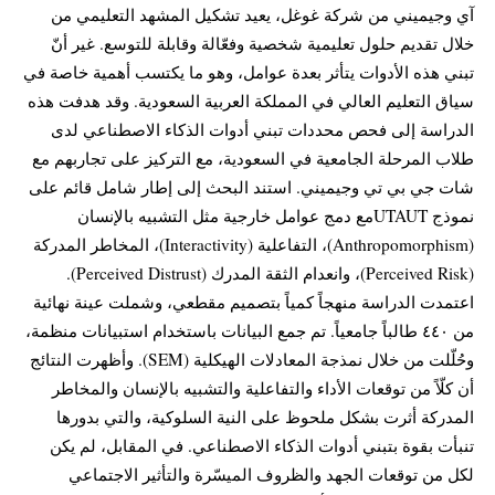
آي وجيميني من شركة غوغل، يعيد تشكيل المشهد التعليمي من
خلال تقديم حلول تعليمية شخصية وفعّالة وقابلة للتوسع. غير أنّ
تبني هذه الأدوات يتأثر بعدة عوامل، وهو ما يكتسب أهمية خاصة في
سياق التعليم العالي في المملكة العربية السعودية. وقد هدفت هذه
الدراسة إلى فحص محددات تبني أدوات الذكاء الاصطناعي لدى
طلاب المرحلة الجامعية في السعودية، مع التركيز على تجاربهم مع
شات جي بي تي وجيميني. استند البحث إلى إطار شامل قائم على
نموذج UTAUTمع دمج عوامل خارجية مثل التشبيه بالإنسان
(Anthropomorphism)، التفاعلية (Interactivity)، المخاطر المدركة
(Perceived Risk)، وانعدام الثقة المدرك (Perceived Distrust).
اعتمدت الدراسة منهجاً كمياً بتصميم مقطعي، وشملت عينة نهائية
من ٤٤٠ طالباً جامعياً. تم جمع البيانات باستخدام استبيانات منظمة،
وحُلّلت من خلال نمذجة المعادلات الهيكلية (SEM). وأظهرت النتائج
أن كلّاً من توقعات الأداء والتفاعلية والتشبيه بالإنسان والمخاطر
المدركة أثرت بشكل ملحوظ على النية السلوكية، والتي بدورها
تنبأت بقوة بتبني أدوات الذكاء الاصطناعي. في المقابل، لم يكن
لكل من توقعات الجهد والظروف الميسّرة والتأثير الاجتماعي