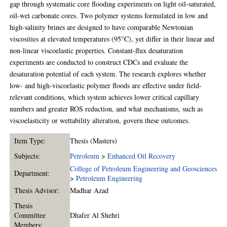
gap through systematic core flooding experiments on light oil-saturated,
oil-wet carbonate cores. Two polymer systems formulated in low and
high-salinity brines are designed to have comparable Newtonian
viscosities at elevated temperatures (95°C), yet differ in their linear and
non-linear viscoelastic properties. Constant-flux desaturation
experiments are conducted to construct CDCs and evaluate the
desaturation potential of each system. The research explores whether
low- and high-viscoelastic polymer floods are effective under field-
relevant conditions, which system achieves lower critical capillary
numbers and greater ROS reduction, and what mechanisms, such as
viscoelasticity or wettability alteration, govern these outcomes.
Item Type:
Thesis (Masters)
Subjects:
Petroleum
>
Enhanced Oil Recovery
College of Petroleum Engineering and Geosciences
Department:
>
Petroleum Engineering
Thesis Advisor:
Madhar Azad
Thesis
Committee
Dhafer Al Shehri
Members: