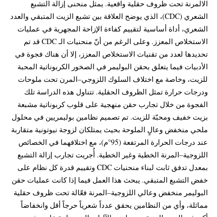
الالمرنة تحت ظروف حقلية واقعية. يمثل منحنى إزالة التشبع
الشعري (CDC)، الذي يوضح العلاقة بين تشبع الزيت المتبقي والعدد
الشعري، أداة أساسية لتقييم كفاءة الإزاحة المجهرية في عمليات
الاستخلاص المعزز. وعلى الرغم من أنّ منحنيات الـ CDC قد تم
تحديدها لعدد من تقنيات الاستخلاص المعزز، إلا أن هناك فجوة في
الأدبيات فيما يتعلق بحقن البوليمر في الصخور الكربوناتية المحبة
للزيت، وخاصة مع اختلاف السلوك اللزوجي–المرن تحت ملوحات
ودرجات حرارة تمثل الظروف الحقلية. تتناول هذه الدراسة تلك
الفجوة من خلال تجارب حقن منهجية على قلوب كربوناتية مشبعة
بزيت خفيف ومحبّة للزيت. تم تصميم نظامين بوليمريين في محلول
ملحي منخفض وعالٍ الملوحة بحيث يمتلكان لزوجة نيوتونية متقاربة
عند درجات الحرارة المرتفعة (95°م)، مع اختلافهما في الخصائص
اللزوجية–المرنة الخطية وغير الخطية. أُجريت تجارب إزالة التشبع
بمعدل تدفق ثابت لبناء منحنيات CDC وتقييم قدرة كل نظام على
خفض التشبع المتبقي. يبحث هذا العمل فيما إذا كانت عمليات حقن
البوليمر منخفض وعالي اللزوجية–المرنة فعّالة تحت ظروف حقلية
مماثلة، وأي من النظامين يحقق عدداً شعرياً حرجاً أقل وانخفاضاً