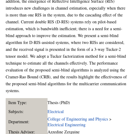
addition, the emergence of Reflective Intelligence Surface (RIS)
introduces new challenges in channel estimation, especially when there
is more than one RIS in the system, due to the cascading effect of the
channel. Current double RIS (D-RIS) systems rely on pilot-based
estimation, which is bandwidth inefficient; there is a need for a semi-
blind approach to improve the estimation. We present a semi-blind
algorithm for D-RIS-assisted systems, where two RISs are considered,
and the received signal is presented in the form of a 3-way Tucker-2
tensor model. We adopt a Tucker factorization method for a semi-blind
technique to estimate all the channels effectively. The performance
evaluation of the proposed semi-blind algorithms is analyzed using the
Cramer-Rao Bound (CRB), and the results highlight the effectiveness of
the proposed semi-blind algorithms for the multicarrier communication
systems.
Item Type:
Thesis (PhD)
Subjects:
Electrical
College of Engineering and Physics
>
Department:
Electrical Engineering
Thesis Advisor:
Azzedine Zerguine