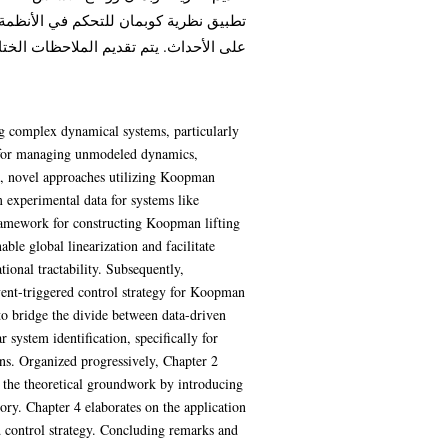
تطبيق نظرية كوبمان للتحكم في الأنظمة 
على الأحداث. يتم تقديم الملاحظات الخ.
ng complex dynamical systems, particularly
s for managing unmodeled dynamics,
d, novel approaches utilizing Koopman
 experimental data for systems like
 framework for constructing Koopman lifting
ble global linearization and facilitate
ional tractability. Subsequently,
ent-triggered control strategy for Koopman
 to bridge the divide between data-driven
ystem identification, specifically for
ons. Organized progressively, Chapter 2
s the theoretical groundwork by introducing
ry. Chapter 4 elaborates on the application
d control strategy. Concluding remarks and