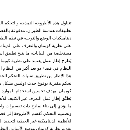
تتناول هذه الأطروحة النمذجة والتحكم الم
تطبيقات هندسة الطيران. مدفوعة بالقصور 
ديناميكيات الوضع والتوجيه في نظم الطير
على نظرية كوبمان والتعرف على الدينامي
مستخلصة من البيانات، ما يتيح تطبيق اس،
يُطرح إطار عمل يعتمد على نظرية كوبمان
النظام في فضاء ذو بعد أكبر من النظام ال
هذا الإطار من تطبيق تقنيات التحكم الخطي 
تحكم مقترنة بوقوع حدث (وليس بشكل دور
كوبمان، بهدف تحسين استخدام الموارد في،
يُطبَّق إطار عمل التعرف غير الكثيف للأن،
ما يؤدي إلى بناء نماذج ذات تفسيرات واض
وتصميم التحكم. تُقسم الأطروحة إلى فصول
للأنظمة الديناميكية غير الخطية لتحديد ا
تقديم نظرية كوبمان ووضع الأساس النظري