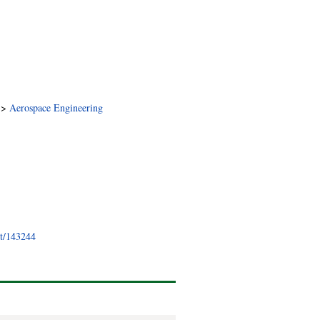
>
Aerospace Engineering
nt/143244