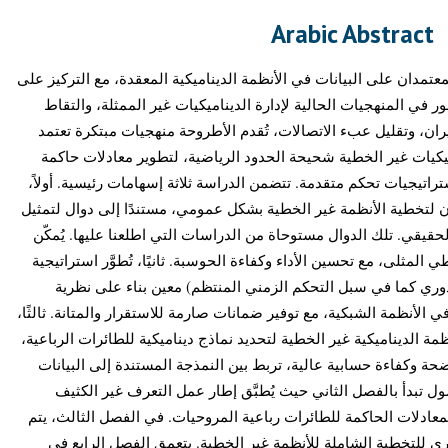
Arabic Abstract
عتمدان على البيانات في الأنظمة الديناميكية المعقدة، مع التركيز على
في المنهجيات الحالية لإدارة الديناميكيات غير الممثلة، والتقاط
ان، وتقليل عبء الاتصالات، تُقدم الأطروحة منهجيات مبتكرة تعتمد
كيات غير الخطية شحيحة الحدود الرياضية، لتطوير معادلات حاكمة
تراتيجيات تحكم متقدمة. تتضمن الدراسة ثلاثة إسهامات رئيسية. أولاً
 لتخطية الأنظمة غير الخطية بشكل عمومي، مستندًا إلى دوال لتمثيل
حقيقي. تلك الدوال مستوحاة من الدراسات التي اطلعنا عليها. يُمكّن
المثلى، مع تحسين الأداء وكفاءة الحوسبة. ثانيًا، تُطوَّر استراتيجية
ي كما في سبل التحكم الزمني المنتظم) معين بناء على نظرية
 الأنظمة الشبكية، مع توفير ضمانات صارمة للاستقرار والمتانة. ثالثًا
ظمة الديناميكية غير الخطية لتحديد نماذج ديناميكية للطائرات الرباعية
حة وكفاءة حسابية عالية، تربط بين النمذجة المستندة إلى البيانات
 تبدأ بالفصل الثاني حيث يُطبَّق إطار عمل التعرف غير الكثيف
لمعادلات الحاكمة للطائرات رباعية المروحيات. في الفصل الثالث، يتم
 للتخطية الشاملة للأنظمة غير الخطية. يتعمق الفصل الرابع في