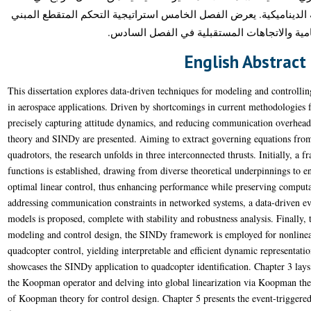
الديناميكية. يعرض الفصل الخامس استراتيجية التحكم المتقطع المبني
تامية والاتجاهات المستقبلية في الفصل السادس
English Abstract
This dissertation explores data-driven techniques for modeling and controlli
in aerospace applications. Driven by shortcomings in current methodologie
precisely capturing attitude dynamics, and reducing communication overhea
theory and SINDy are presented. Aiming to extract governing equations from
quadrotors, the research unfolds in three interconnected thrusts. Initially, a
functions is established, drawing from diverse theoretical underpinnings to ena
optimal linear control, thus enhancing performance while preserving computat
addressing communication constraints in networked systems, a data-driven ev
models is proposed, complete with stability and robustness analysis. Finally,
modeling and control design, the SINDy framework is employed for nonlinear s
quadcopter control, yielding interpretable and efficient dynamic representati
showcases the SINDy application to quadcopter identification. Chapter 3 lay
the Koopman operator and delving into global linearization via Koopman theo
of Koopman theory for control design. Chapter 5 presents the event-triggere