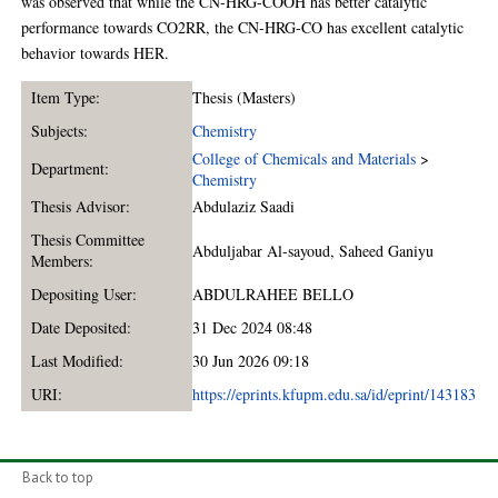
was observed that while the CN-HRG-COOH has better catalytic
performance towards CO2RR, the CN-HRG-CO has excellent catalytic
behavior towards HER.
Item Type:
Thesis (Masters)
Subjects:
Chemistry
College of Chemicals and Materials
>
Department:
Chemistry
Thesis Advisor:
Abdulaziz Saadi
Thesis Committee
Abduljabar Al-sayoud
,
Saheed Ganiyu
Members:
Depositing User:
ABDULRAHEE BELLO
Date Deposited:
31 Dec 2024 08:48
Last Modified:
30 Jun 2026 09:18
URI:
https://eprints.kfupm.edu.sa/id/eprint/143183
Back to top