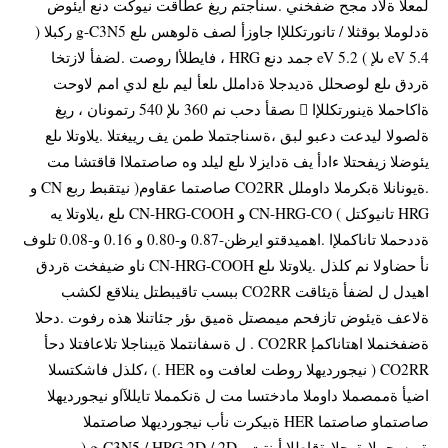
لمعلا ةلاد مجح ضفخني .سناجتم ريغ عطاقت نيوكت دنع ايئوض
ةدلوملا بوقثلا / تانورتكللإا جاوزأ لصف ةلوهس ىلع g-C3N5 ركبلا (
5.4 eV ىلإ ) 5.2 eV جمد دنع HRG ، فايطلأا روصت .لضفأ لازتخا
ةردق ىلع لوصحلل ةديدجلا ةداملل ىلعأ ليم ىلع لدي امم لاوحت
ةاكاحملا ةينورتكللإا  ىصقأ دحب نم 360 ىلإ 540 رتمونان ، ريغ
ةلصولا ليدعت دعبو لبق ،ةسناجتملا طمن يف رييغتلا .يلاوتلا ىلع
يئوضلا زيفحتلا ءادأ يف ةدايزلا ىلع ليلد وه صاصتملاا قاقتشا مت
.ةيونانلا ةبكرملا داوملل CO2RR صاصتما عقاوم( نيتقبط ربع CN و
HRG تانيوكتل ) CN-HRG-CO و CN-HRG-COOH ىلع ،يلاوتلا يه
ةددحملا تاناكملإا .اهميدقتو ايرظن-0.87 و-0.80 و 0.16 و-0.08 تلوف
نأ حضاولا نم كلذل .يلاوتلا ىلع CN-HRG-COOH ناو ضيفخت ةردق
اهيدل ل لضفأ ةيئاقت CO2RR ببسب تاقيبطتل ينلاقع لكشب
ةلاعف ةيئوض تازفحم ميمصتل ةميق ىؤر جئاتنلا هذه رفوت .دحلا
ةضفخنملا اهتاناكمإ CO2RR . ل ةسفانتملا ةيبناجلا تلاعافتلا دحأ
CO2RR ( نيجورديهلا روطت لعافت وه HER .) ،كلذل فاشكتسلا
اضيأ ةممصملا داوملا مادختسا مت ل ةنكمملا تايللآاو نيجورديهلا
صاصتماو صاصتما HER ةبيكرت نأب نيجورديهلا صاصتملا
ةبوسحملا ةرحلا ةقاطلا أبنتت . g-C3N5 / HRG 2D / 2D (