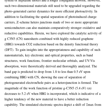
system of heptazine motifs and a longer conjugated network. However,
such two-dimensional materials still need to be upgraded regarding the
photo-generated carrier dynamics for more efficient photoactivity. In
addition to facilitating the spatial separation of photoinduced charge
carriers, Z-scheme hetero junctions made of two or more appropriate
semiconductors can also maintain comparatively stronger oxidative and
reductive capabilities. Herein, we have explored the catalytic activity of
g C3N5 (CN) nanosheets combined with highly reduced graphene
(HRG) towards CO2 reduction based on the density functional theory
(DFT). To gain insights into the appropriateness and capability of such
nanomaterials, key electronic and optical properties, such as band
structures, work functions, frontier molecular orbitals, and UV-Vis
absorption, were theoretically derived and thoroughly analyzed. The
band gap is predicted to drop from 1.8 to less than 0.5 eV upon
combining HRG with CN, showing the ease of separation of
photogenerated electron/hole pairs as a heterojunction is formed. The
magnitude of the work function of pristine g-C3N5 (5.4 eV) xxi
decreases to 5.2 eV when HRG is incorporated, which is indicative of a
higher tendency of the new material to have a better reduction
capability. The simulated electronic spectra depict a shift of max from