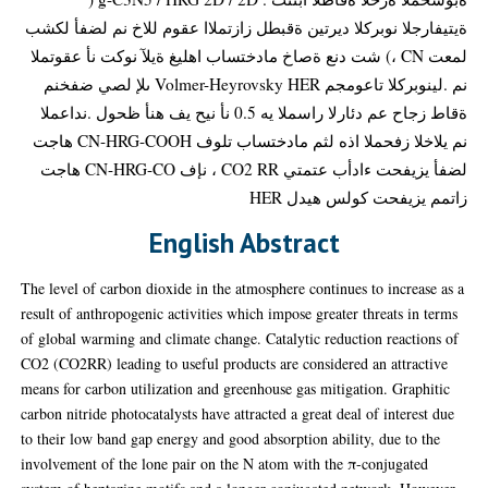
ةيتيفارجلا نوبركلا ديرتين ةقبطل زازتملاا عقوم للاخ نم لضفأ لكشب
لمعت CN ،) شت دنع ةصاخ مادختساب اهليغ ةيلآ نوكت نأ عقوتملا
نم .لينوبركلا تاعومجم Volmer-Heyrovsky HER ىلإ لصي ضفخنم
ةقاط زجاح عم دئارلا راسملا يه 0.5 نأ نيح يف هنأ ظحول .نداعملا
نم يلاخلا زفحملا اذه لثم مادختساب تلوف CN-HRG-COOH هاجت
لضفأ يزيفحت ءادأب عتمتي CO2 RR ، نإف CN-HRG-CO هاجت
زاتمم يزيفحت كولس هيدل HER
English Abstract
The level of carbon dioxide in the atmosphere continues to increase as a
result of anthropogenic activities which impose greater threats in terms
of global warming and climate change. Catalytic reduction reactions of
CO2 (CO2RR) leading to useful products are considered an attractive
means for carbon utilization and greenhouse gas mitigation. Graphitic
carbon nitride photocatalysts have attracted a great deal of interest due
to their low band gap energy and good absorption ability, due to the
involvement of the lone pair on the N atom with the π-conjugated