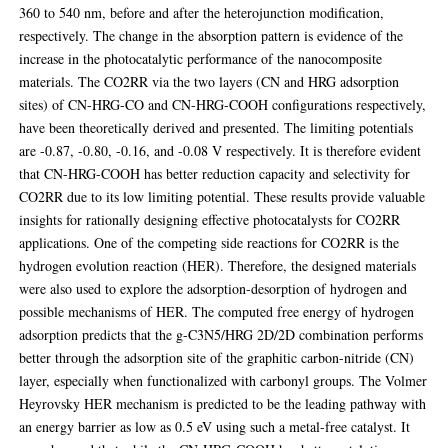
360 to 540 nm, before and after the heterojunction modification,
respectively. The change in the absorption pattern is evidence of the
increase in the photocatalytic performance of the nanocomposite
materials. The CO2RR via the two layers (CN and HRG adsorption
sites) of CN-HRG-CO and CN-HRG-COOH configurations respectively,
have been theoretically derived and presented. The limiting potentials
are -0.87, -0.80, -0.16, and -0.08 V respectively. It is therefore evident
that CN-HRG-COOH has better reduction capacity and selectivity for
CO2RR due to its low limiting potential. These results provide valuable
insights for rationally designing effective photocatalysts for CO2RR
applications. One of the competing side reactions for CO2RR is the
hydrogen evolution reaction (HER). Therefore, the designed materials
were also used to explore the adsorption-desorption of hydrogen and
possible mechanisms of HER. The computed free energy of hydrogen
adsorption predicts that the g-C3N5/HRG 2D/2D combination performs
better through the adsorption site of the graphitic carbon-nitride (CN)
layer, especially when functionalized with carbonyl groups. The Volmer
Heyrovsky HER mechanism is predicted to be the leading pathway with
an energy barrier as low as 0.5 eV using such a metal-free catalyst. It