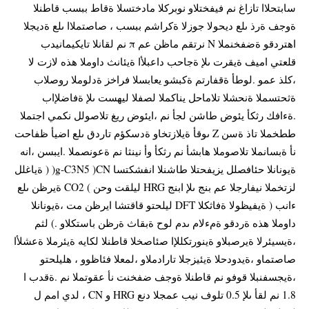
سابتحلاا تازاغ نم فيفختلاو نوبركلا مادختسلا ةقاط ببسب قاطنلا
ةوجف ةرذ ىلع ديحولا جوزلا ةكراشم ببسب ، صاصتملاا ىلع ةديجلا
اهتردقو ةضفخنملا N نرتقم ماظن عم π نم لقانلا تايكيمانيدب
قلعتي اميف ةيقرت ىلإ ةجاحب داعبلأا ةيئانث داوملا هذه لازت لا
،كلذ عمو .لوطأ ةقفارتم ةكبشو يعابسلا فراخز ةدلوملا روصلاب
ةثحتسملا ةنحشلا تلاماحل يناكملا لصفلا ليهست ىلإ ةفاضلإاب
.ةءافك رثكأ يئوض طاشن لجأ نم ،ايئوض ريغ تلاصولل نكمي اجتملا
ططخملا تاذ ةسن Z ىوقأ ةيلازتخاو ةدسكؤم تاردق ىلع اضيأ ظفاحت
نأ ةبسانملا تلاصوملا هابشأ نم رثكأ وأ نينثا نم ةعونصملا .ايبسن ،انه
ةيونانلا حئافصلل يزيفحتلا طاشنلا انفشكتسا g-C3N5 )CN( ( ةياغلل
لزتخملا نيفارجلا عم بنج ىلإ ابنج HRG ليلقت وحن ) CO2 ةيرظن ىلع
ءانب ( ةيفيظولا ةفاثكلا DFT ليلحتو قاقتشا ايرظن مت ،ةيونانلا
داوملا هذه ةردقو ةمءلام ىدم لوح ةبقاث ةرظن باستكلاو .) لثم
،ةيسيئرلا ةيرصبلاو ةينورتكللإا صئاصخلا قاطنلا لكايه ةيئرملا ةعشلأا
صاصتماو ،ةيدودحلا ةيئيزجلا تارادملاو ،لمعلا فئاظوو ، هليلحتو
،ةيجسفنبلا قوفو نم قاطنلا ةوجف ضفخنت نأ عقوتملا نم .ةقدب ا
1.8 نم لقأ ىلإ 0.5 تلوف نيب عمجلا دنع HRG و CN ، لدي امم ل