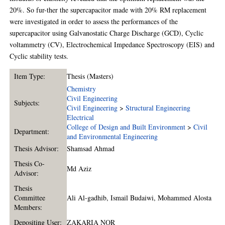
20%. So fur-ther the supercapacitor made with 20% RM replacement
were investigated in order to assess the performances of the
supercapacitor using Galvanostatic Charge Discharge (GCD), Cyclic
voltammetry (CV), Electrochemical Impedance Spectroscopy (EIS) and
Cyclic stability tests.
Item Type:
Thesis (Masters)
Chemistry
Civil Engineering
Subjects:
Civil Engineering
>
Structural Engineering
Electrical
College of Design and Built Environment
>
Civil
Department:
and Environmental Engineering
Thesis Advisor:
Shamsad Ahmad
Thesis Co-
Md Aziz
Advisor:
Thesis
Committee
Ali Al-gadhib
,
Ismail Budaiwi
,
Mohammed Alosta
Members:
Depositing User:
ZAKARIA NOR