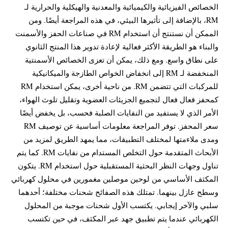
الخصائص الفيزيائية والكيميائية والمعدنية والهيكلية والحرارية لـ
RM، بالإضافة إلى تأثيرها البيئي، في هذه المراجعة أيضًا. ومن
الممكن أن نستنتج أن استخدام RM في صناعات الحفز والأسمنت
والبناء هو الطريقة الأكثر فعالية لإعادة تدوير هذا المنتج الثانوي
على نطاق واسع. ومع ذلك، يمكن أن تعزى الخصائص الأسمنتية
المنخفضة لـ RM إلى انخفاض الخواص الطازجة والميكانيكية
للمركبات التي تتضمن RM. من ناحية أخرى، يمكن استخدام RM
كمحفز فعال فعال لتجميع الجزيئات العضوية وتقليل تلوث الهواء،
الأمر الذي لا يستفيد من النفايات الصلبة فحسب، بل يخفض أيضًا
سعر المحفز. توفر المراجعة معلومات أساسية عن توصيف RM
ومدى ملاءمتها لمختلف التطبيقات، مما يمهد الطريق لمزيد من
الأبحاث المتقدمة حول التخلص المستدام من نفايات RM. كما يتم
تناول وجهات النظر البحثية المستقبلية حول استخدام RM. يتكون
المكثف الأساسي من لوحين موصلين مغمورين في محلول كهربائي
وسطح عازل بينهما. تمتلك هذه الصفائح شحنات مختلفة؛ أحدهما
سلبي والآخر إيجابي. يكتسب الأول شحنات موجبة من المحلول
الكهربائي عندما يتم تطبيق جهد عبر المكثف، في حين تكتسب