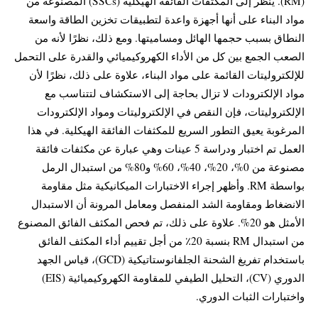
(RM). يُنظر إلى المكثفات الفائقة الهيكلية (SSCs) المصنوعة من
مواد البناء على أنها أجهزة واعدة لتطبيقات تخزين الطاقة واسعة
النطاق بسبب حجمها الهائل ومساميتها. ومع ذلك، نظرًا لأنه من
الصعب الجمع بين كل من الأداء الكهروكيميائي والقدرة على التحمل
للإلكتروليتات القائمة على مواد البناء، علاوة على ذلك، نظرًا لأن
مواد الإلكترودات لا تزال بحاجة إلى الاستكشاف لتتناسب مع
الإلكتروليتات، فإن النقص في الإلكتروليتات ومواد الإلكترودات
المرغوبة يعيق التطور السريع للمكثفات الفائقة الهيكلية. في هذا
العمل تم اختبار ودراسة 5 عينات وهي عبارة عن مكثفات فائقة
مصنوعة من 0%، 20%، 40%، 60% و80% من استبدال الرمل
بواسطة RM. وأظهر إجراء الاختبارات الميكانيكية مثل مقاومة
الانضغاط ومقاومة الشد المنفصل ومعامل المرونة أن الاستبدال
الأمثل هو 20%. علاوة على ذلك، تم فحص المكثف الفائق المصنوع
من استبدال RM بنسبة 20٪ من أجل تقييم أداء المكثف الفائق
باستخدام تفريغ الشحنة الجلفانوستاتيكية (GCD)، قياس الجهد
الدوري (CV)، التحليل الطيفي للمقاومة الكهروكيميائية (EIS)
واختبارات الثبات الدوري.