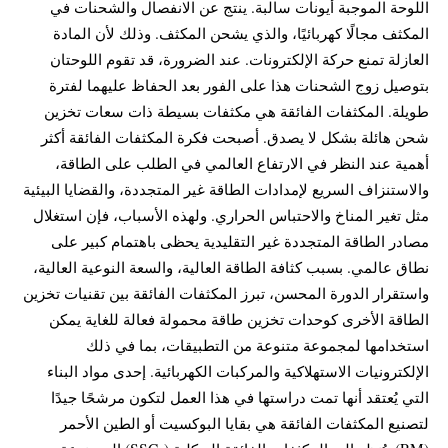
اللوحة الموجبة أيونات سالبة. ينتج عن الانفصال والشحنات في
المكثف مجالًا كهربائيًا، والذي يشحن المكثف. وذلك لأن المادة
العازلة تمنع حركة الإلكترونات. عند الضرورة، قد تقوم اللوحتان
بتوصيل زوج الشحنات هذا على الفور بعد الحفاظ عليهما لفترة
طويلة. المكثفات الفائقة هي مكثفات بسيطة ذات سعات تخزين
شحن هائلة بشكل لا يصدق. أصبحت فكرة المكثفات الفائقة أكثر
أهمية عند النظر في الارتفاع العالمي في الطلب على الطاقة،
والاستنزاف السريع لإمدادات الطاقة غير المتجددة، والقضايا البيئية
مثل تغير المناخ والاحتباس الحراري. ولهذه الأسباب، فإن استغلال
مصادر الطاقة المتجددة غير التقليدية يحظى باهتمام كبير على
نطاق عالمي. بسبب كثافة الطاقة العالية، والسعة النوعية العالية،
واستقرار الدورة المحسن، تبرز المكثفات الفائقة بين تقنيات تخزين
الطاقة الأخرى كوحدات تخزين طاقة محمولة فعالة للغاية يمكن
استخدامها لمجموعة متنوعة من التطبيقات، بما في ذلك
الإلكترونيات الاستهلاكية والمركبات الكهربائية. إحدى مواد البناء
التي يُعتقد أنها تمت دراستها في هذا العمل لتكون مرشحًا جيدًا
لتصنيع المكثفات الفائقة هي بقايا البوكسيت أو الطين الأحمر