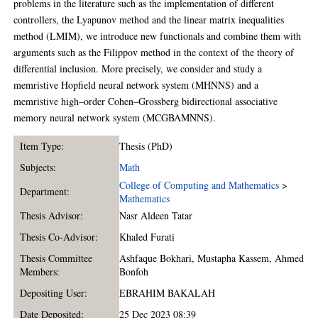
problems in the literature such as the implementation of different
controllers, the Lyapunov method and the linear matrix inequalities
method (LMIM), we introduce new functionals and combine them with
arguments such as the Filippov method in the context of the theory of
differential inclusion. More precisely, we consider and study a
memristive Hopfield neural network system (MHNNS) and a
memristive high–order Cohen–Grossberg bidirectional associative
memory neural network system (MCGBAMNNS).
Item Type:
Thesis (PhD)
Subjects:
Math
College of Computing and Mathematics
>
Department:
Mathematics
Thesis Advisor:
Nasr Aldeen Tatar
Thesis Co-Advisor:
Khaled Furati
Thesis Committee
Ashfaque Bokhari
,
Mustapha Kassem
,
Ahmed
Members:
Bonfoh
Depositing User:
EBRAHIM BAKALAH
Date Deposited:
25 Dec 2023 08:39