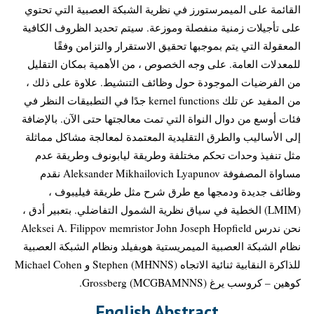
القائمة على الميمرستورز في نظرية الشبكة العصبية التي تحتوي
على تأجيلات زمنية منفصلة وموزعة. سيتم تحديد الظروف الكافية
المعقولة التي يتم بموجبها تحقيق الاستقرار والتزامن وفقًا
للمعدلات العامة. على وجه الخصوص ، من الأهمية بمكان التقليل
من الفرضيات الموجودة حول وظائف التنشيط. علاوة على ذلك ،
من المفيد عن تلك kernel functions جدًا في التطبيقات النظر في
فئات أوسع من دوال النواة التي تمت معالجتها حتى الآن. بالإضافة
إلى الأساليب والطرق التقليدية المعتمدة لمعالجة مشاكل مماثلة
مثل تنفيذ وحدات تحكم مختلفة وطريقة ليابونوف وطريقة عدم
مساواة المصفوفة Aleksander Mikhailovich Lyapunov نقدم
وظائف جديدة ودمجها مع طرق شرح مثل طريقة فيليبوف ،
(LMIM) الخطية في سياق نظرية الشمول التفاضلي. بتعبير أدق ،
نحن ندرس Aleksei A. Filippov memristor John Joseph Hopfield
نظام الشبكة العصبية الميمريستية هوبفيلد ونظام الشبكة العصبية
للذاكرة النقابية ثنائية الاتجاه (MHNNS) Stephen و Michael Cohen
كوهين – كروسب يرغ (MCGBAMNNS) Grossberg.
English Abstract