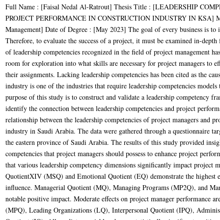
Full Name : [Faisal Nedal Al-Ratrout] Thesis Title : [LEADERSHI
PROJECT PERFORMANCE IN CONSTRUCTION INDUSTRY IN KSA] Major Fi
Management] Date of Degree : [May 2023] The goal of every business is to inc
Therefore, to evaluate the success of a project, it must be examined in-depth 
of leadership competencies recognized in the field of project management has 
room for exploration into what skills are necessary for project managers to ef
their assignments. Lacking leadership competencies has been cited as the cau
industry is one of the industries that require leadership competencies models 
purpose of this study is to construct and validate a leadership competency f
identify the connection between leadership competencies and project perform
relationship between the leadership competencies of project managers and pro
industry in Saudi Arabia. The data were gathered through a questionnaire tar
the eastern province of Saudi Arabia. The results of this study provided insigh
competencies that project managers should possess to enhance project perfor
that various leadership competency dimensions significantly impact project
QuotientXIV (MSQ) and Emotional Quotient (EQ) demonstrate the highest effec
influence. Managerial Quotient (MQ), Managing Programs (MP2Q), and Man
notable positive impact. Moderate effects on project manager performance ar
(MPQ), Leading Organizations (LQ), Interpersonal Quotient (IPQ), Administ