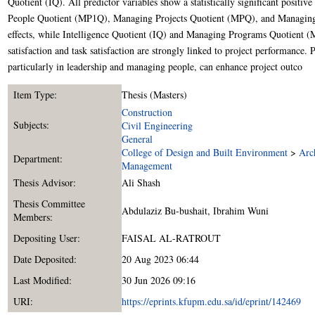
Quotient (IQ). All predictor variables show a statistically significant positi
People Quotient (MP1Q), Managing Projects Quotient (MPQ), and Managing 
effects, while Intelligence Quotient (IQ) and Managing Programs Quotient (
satisfaction and task satisfaction are strongly linked to project performance. 
particularly in leadership and managing people, can enhance project outco
Item Type:
Thesis (Masters)
Construction
Subjects:
Civil Engineering
General
College of Design and Built Environment
>
Arc
Department:
Management
Thesis Advisor:
Ali Shash
Thesis Committee
Abdulaziz Bu-bushait
,
Ibrahim Wuni
Members:
Depositing User:
FAISAL AL-RATROUT
Date Deposited:
20 Aug 2023 06:44
Last Modified:
30 Jun 2026 09:16
URI:
https://eprints.kfupm.edu.sa/id/eprint/142469