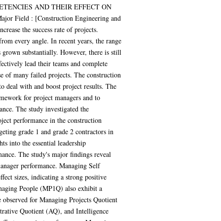
P COMPETENCIES AND THEIR EFFECT ON
eld : [Construction Engineering and
rease the success rate of projects.
from every angle. In recent years, the range
grown substantially. However, there is still
fectively lead their teams and complete
se of many failed projects. The construction
to deal with and boost project results. The
ramework for project managers and to
ance. The study investigated the
ject performance in the construction
geting grade 1 and grade 2 contractors in
ts into the essential leadership
mance. The study's major findings reveal
 manager performance. Managing Self
t sizes, indicating a strong positive
aging People (MP1Q) also exhibit a
e observed for Managing Projects Quotient
rative Quotient (AQ), and Intelligence