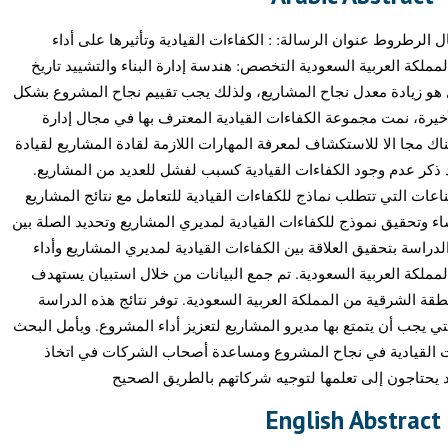
لرطروط عنوان الرسالة: : الكفاءات القيادية وتأثيرها على أداء
مملكة العربية السعودية التخصص: هندسة إدارة البناء والتشييد تاريخ
ايو 2023 هدف كل عمل هو زيادة معدل نجاح المشاريع، ولذلك يجب تقييم نجاح المشروع بشكل
يرة، نمت مجموعة الكفاءات القيادية المعترف بها في مجال إدارة
اك مجا الا للاستكشاف لمعرفة المهارات اللازمة لقادة المشاريع لقيادة
قد ذكر عدم وجود الكفاءات القيادية كسبب لفشل للعديد من المشاريع
اعات التي تتطلب نماذج للكفاءات القيادية للتعامل مع نتائج المشاريع
ء وتحقيق نموذج للكفاءات القيادية لمديري المشاريع وتحديد الصلة بين
لدراسة بتحقيق العلاقة بين الكفاءات القيادية لمديري المشاريع وأداء
مملكة العربية السعودية. تم جمع البيانات من خلال استبيان يستهدف
ن الدرجة 1والدرجة 2في المنطقة الشرقية من المملكة العربية السعودية. توفر نتائج هذه الدراسة
تي يجب أن يتمتع بها مديرو المشاريع لتعزيز أداء المشروع. ويأمل البحث
ت القيادية في نجاح المشروع ومساعدة أصحاب الشركات في اتخاذ
د يحتاجون إلى تعلمها لتوجيه شركاتهم بالطريق الصحيح
English Abstract