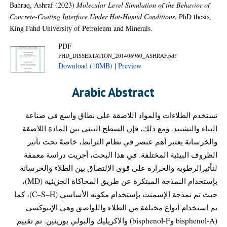
Bahraq, Ashraf
(2023)
Molecular Level Simulation of the Behavior of
Concrete-Coating Interface Under Hot-Humid Conditions.
PhD thesis,
King Fahd University of Petroleum and Minerals.
PDF
PHD_DISSERTATION_201406960_ASHRAF.pdf
Download (10MB)
|
Preview
Arabic Abstract
تستخدم الطلاءات والمواد اللاصقة على نطاق واسع في صناعة
البناء والتشييد. ومع ذلك، فإن السطح البيني بين المادة اللاصقة
والخرسانة يعتبر أهم عنصر في نظام الترابط، خاصةً تحت تأثير
الظروف البيئية المختلفة. في هذا البحث، أجريت دراسة معمقة
لتأثيرالرطوبة والحرارة على قوى الإلتصاق بين الطلاء والخرسانة
بإستخدام النمذجة المبتكرة عن طريق المحاكاة الجزيئية (MD)،
حيث تم نمذجة الإسمنت بإستخدام مكونه الأساسي (C–S–H)، كما
تم استخدام أنواع مختلفة من الطلاء واللواصق وهي الإيبوكسي
(bisphenol-A وbisphenol-F) والاكريليك والبولي يوريثين. تم تقييم