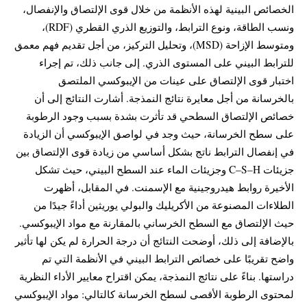
الخصائص البينية لهذه الأنظمة من خلال قوى الإلتصاق والإنفصال،
ونسب الطاقة، ونوع الترابط، والتوزيع الذري القطري (RDF)،
ومتوسط الإزاحة (MSD)، وتحليل التركيز، من أجل تقديم فهم معمق
للترابط البيني على المستوى الذري. إلى جانب ذلك، تم إجراء
اختبار قوى الإلتصاق على عينات من الإيبوكسي الملتصق
بالخرسانة من أجل معايرة نتائج النمذجة. أشارت النتائج إلى أن
خصائص الإلتصاق السطحي قد تأثرت بشدة بسبب وجود الرطوبة
على سطح الخرسانة، حيث وجد في لواصق الإيبوكسي أن الزيادة
في إنفصال الترابط ناتج بشكل أساسي من زيادة قوى الإلتصاق بين
جزيئات C–S–H وجزيئات الماء عند السطح البيني، حيث تشكل
الأخيرة روابط هيدروجينية مع الإسمنت. في المقابل، أظهرت
الطلاءات المصنوعة من الأكريليك والبولي يوريثين أداءً جيدًا من
حيث الإلتصاق مع السطح الخرساني بالمقارنة مع مواد الإيبوكسي.
بالإضافة إلى ذلك، أوضحت النتائج أن درجة الحرارة لم يكن لها تأثير
واضح تقريبًا على خصائص الترابط البيني في الأنظمة التي تم
دراستها. بناءً على نتائج النمذجة، يمكن اقتراح معايير الأداء النظرية
لمحتوى الرطوبة الأقصى لسطح الخرسانة كالتالي: مواد الإيبوكسي