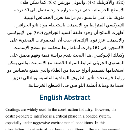
(٪2)، والاكريليك (٪4)، والبولي يوريثين (٪6)؛ كما يمكن طلاء
الأسطح الخرسانية حتى درجة حرارة خارجية تصل إلى 80 درجة
مئوية. بناء على ماسبق، تم دراسة تعزيز الخصائص البينية
للإيبوكسي المترابط مع الإسمنت باستخدام مواد نانو الجرافين.
أظهرت النتائج أن وجود طبقة أكسيد الجرافين (GO) بين الإيبوكسي
والإسمنت عزز قوى الإلتصاق حيث أن المجموعات المحتوية على
الأكسجين في GO وفرت أنماط ربط محكمة مع سطح الإسمنت
وكذلك الإيبوكسي. هذا البحث يقدم دراسة قيمة وفهم معمق على
المستوى الجزيئي لترابط المواد اللاصقة مع الإسمنت، والتي يمكن
استخدامها لتصميم أنواع جديدة من الطلاء والذي يتمتع بخصائص ذو
روابط قوية تحت تأثير الظروف المناخية القاسية، وبالتالي تعزيز
استدامة ومتانة أنظمة اللواصق في الاسطح الخرسانية.
English Abstract
Coatings are widely used in the construction industry. However, the
coating-concrete interface is a critical phase in a bonded system,
especially under aggressive environmental conditions. In this
dissertation, the effects of hot-humid conditions at the coating-cement