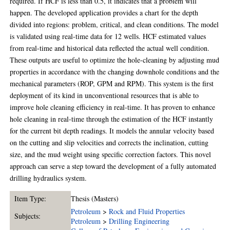
required. If HCF is less than 0.5, it indicates that a problem will
happen. The developed application provides a chart for the depth
divided into regions: problem, critical, and clean conditions. The model
is validated using real-time data for 12 wells. HCF estimated values
from real-time and historical data reflected the actual well condition.
These outputs are useful to optimize the hole-cleaning by adjusting mud
properties in accordance with the changing downhole conditions and the
mechanical parameters (ROP, GPM and RPM). This system is the first
deployment of its kind in unconventional resources that is able to
improve hole cleaning efficiency in real-time. It has proven to enhance
hole cleaning in real-time through the estimation of the HCF instantly
for the current bit depth readings. It models the annular velocity based
on the cutting and slip velocities and corrects the inclination, cutting
size, and the mud weight using specific correction factors. This novel
approach can serve a step toward the development of a fully automated
drilling hydraulics system.
Item Type:
Thesis (Masters)
Petroleum
>
Rock and Fluid Properties
Subjects:
Petroleum
>
Drilling Engineering