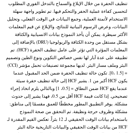
تنظيف الحفرة من خلال الإبلاغ والسماح بالتدخل الفوري المطلوب
لتحسين كفاءة عملية الحفر والتحكم فيها. تم تطوير واجهة سهلة
الاستخدام لأتمتة العملية، وجمع البيانات في الوقت الفعلي، وتحليل
البيانات، وعرض الرسوم البيانية للنتائج، والإبلاغ عن قيم المعلمات
الأكثر سيطرة. يمكن أن يأخذ النموذج بيانات الانسيابية والكثافة
بشكل مستقل من وحدة الكثافة والريولوجيا (DRU) بالإضافة إلى
المعلمات المؤثرة التي تؤثر على عامل تنظيف الحفرة (HCF). تم
تطبيقه على عدة آبار لها نفس خصائص التكوين ونوع الطين وتصميم
البئر وملف مسار البئر. لديها مجموعة تصنيفات تحمل مؤشر (CCI)
= [0، 1.5]. تكون حالة تنظيف الحفرة ضمن الحد المقبول عندما
يكون HCF أكبر من 1. يشير HCF إلى حالة تنظيف حفرة سيئة
عندما يقع HCF ضمن النطاق = [0.5، 1] وبالتالي يلزم اتخاذ إجراء
تصحيحي. إذا كانت قيمة HCF أقل من 0.5، فهذا يشير إلى حدوث
مشكلة. يوفر التطبيق المطور مخططًا للعمق مقسمًا إلى مناطق:
مشكلة وظروف حرجة ونظيفة. تم التحقق من صحة النموذج
باستخدام بيانات الوقت الحقيقي لـ 12 بئراً. تعكس القيم المقدرة لـ
HCF من بيانات الوقت الحقيقي والبيانات التاريخية حالة البئر