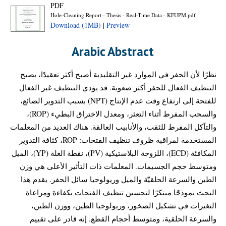
PDF
Hole-Cleaning Report - Thesis - Real-Time Data - KFUPM.pdf
Download (1MB)
|
Preview
Arabic Abstract
نظرًا لأن الحفر في الموارد غير التقليدية أصبح أكثر تعقيدًا، يصبح
التنظيف الفعال للحفر أكثر صعوبة. قد يؤدي التنظيف غير الفعال
للفتحة إلى ارتفاع وقت عدم الإنتاج (NPT) بسبب التدوير الضائع،
والسحب المفرط أثناء التعثر، ومعدل الاختراق البطيء (ROP)،
والتآكل المفرط للثقب، والأنابيب العالقة. هناك العديد من المعلمات
المستخدمة لمراقبة ظروف تنظيف الفتحات: ROP، كثافة التدوير
المكافئة (ECD)، اللزوجة البلاستيكية (PV)، نقطة الغلة (YP)، الميل
ومتوسط حجم الجسيمات. المعلمات ذات التأثير الأعلى هي وزن
الطين والسرعة الحلقيّة والميل وريولوجيا سائل الحفر. يقدم هذا
البحث نموذجًا مبتكرًا لتحسين تنظيف الفتحات بكفاءة ومراعاة
التغيرات في تشكيل الصخور، وريولوجيا الطين، ووزن الطين،
والسرعة الحلقية، ومتوسط أحجام القطع. إنه قادر على تقييم