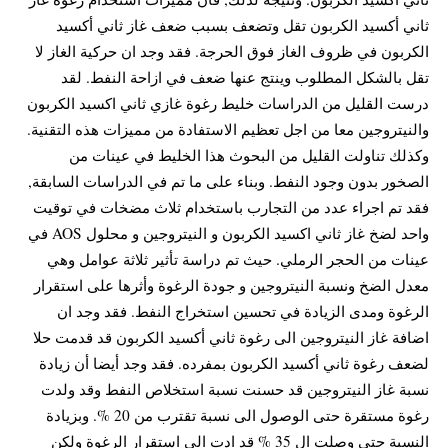
ثاني أكسيد الكربون تقل وتضعف بسبب ضعف غاز ثاني أكسيد
الكربون في ظروف الغاز فوق الحرجة. فقد وجد ان حركية الغاز لا
تقل بالشكل المطلوب وينتج عنها ضعف في ازاحة النفط. لقد
درست القليل من الدراسات خليط رغوة غازي ثاني اكسيد الكربون
والنيتروجين معا من اجل تعظيم الاستفادة من مميزات هذه التقنية.
وكذلك تناولت القليل من البحوث هذا الخليط في عينات من
الصخور بدون وجود النفط. وبناء على ما تم في الدراسات السابقة,
فقد تم اجراء عدد من التجارب باستخدام ثلاث مضخات في توقيت
واحد لضخ غاز ثاني اكسيد الكربون و النيتروجين و محلول AOS في
عينات من الحجر الرملي. حيث تم دراسة تأثير ثلاثة عوامل وهي
معدل الضخ ونسبة النيتروجين و جودة الرغوة وأثرها على استقرار
الرغوة ومدى الزيادة في تحسين استخراج النفط. فقد وجد ان
اضافة غاز النيتروجين الى رغوة ثاني أكسيد الكربون قد قدمت حلا
لضعف رغوة ثاني أكسيد الكربون بمفرده. فقد وجد أيضا أن زيادة
نسبة غاز النيتروجين قد حسنت نسبة استخلاص النفط وقد ولدت
رغوة مستقرة حتى الوصول الى نسبة تقترب من 20 %. وبزيادة
النسبة حتى وصلت ال 35 % قد ادت الى استقرار الرغوة ولكن