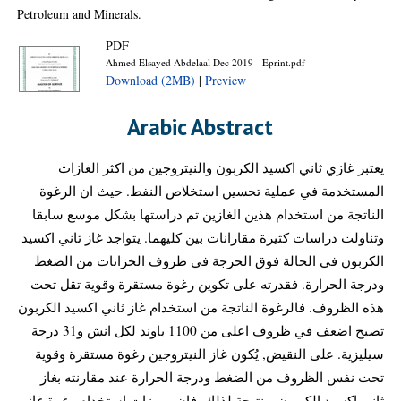
Petroleum and Minerals.
PDF
Ahmed Elsayed Abdelaal Dec 2019 - Eprint.pdf
Download (2MB)
|
Preview
Arabic Abstract
يعتبر غازي ثاني اكسيد الكربون والنيتروجين من اكثر الغازات
المستخدمة في عملية تحسين استخلاص النفط. حيث ان الرغوة
الناتجة من استخدام هذين الغازين تم دراستها بشكل موسع سابقا
وتناولت دراسات كثيرة مقارانات بين كليهما. يتواجد غاز ثاني اكسيد
الكربون في الحالة فوق الحرجة في ظروف الخزانات من الضغط
ودرجة الحرارة. فقدرته على تكوين رغوة مستقرة وقوية تقل تحت
هذه الظروف. فالرغوة الناتجة من استخدام غاز ثاني اكسيد الكربون
تصبح اضعف في ظروف اعلى من 1100 باوند لكل انش و31 درجة
سيليزية. على النقيض, يُكون غاز النيتروجين رغوة مستقرة وقوية
تحت نفس الظروف من الضغط ودرجة الحرارة عند مقارنته بغاز
ثاني اكسيد الكربون. ونتيجة لذلك, فان مميزات استخدام رغوة غاز