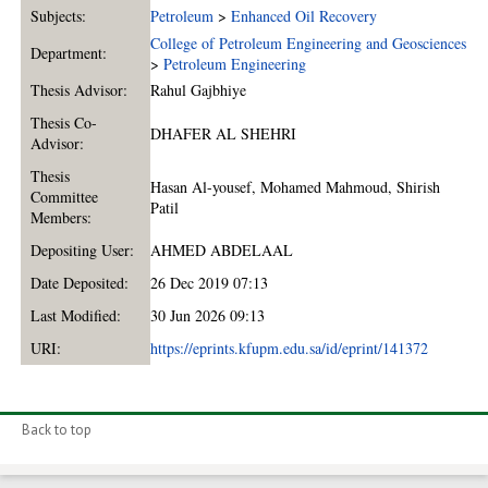
Subjects:
Petroleum
>
Enhanced Oil Recovery
College of Petroleum Engineering and Geosciences
Department:
>
Petroleum Engineering
Thesis Advisor:
Rahul Gajbhiye
Thesis Co-
DHAFER AL SHEHRI
Advisor:
Thesis
Hasan Al-yousef
,
Mohamed Mahmoud
,
Shirish
Committee
Patil
Members:
Depositing User:
AHMED ABDELAAL
Date Deposited:
26 Dec 2019 07:13
Last Modified:
30 Jun 2026 09:13
URI:
https://eprints.kfupm.edu.sa/id/eprint/141372
Back to top