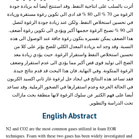
أثرت بالسلب على انتاجية النفط. وقد استنتج أيضا أنه بزيادة جودة
الرغوة من 70 % الى 80 % قد ادى الى تكوين رغوة مستقرة وزيادة
في تحسين استخلاص النفط. ولكن عند زيادة جودة الرغوة لتصل
الى 90 % تصبح الرغوة حجمها أكبر ويؤدي الى تكوين رغوة أضعف.
هذا الضعف يمكن تفسيره بتكون رغوة جافة عند الوصول الى هذه
النسبة. وقد وجد انه بزيادة المعدل الكلي للضخ يؤثر على كلا من
تحسين استخلاص النفط واستقرار الرغوة. حيث يؤدي زيادة معد
الضخ الى توليد قوى قص أكبر مما يؤدي الى عدم استقرار وضعف
الرغوة المتكونة. وفي النهاية, فان هذا البحث قد قدم نتائج جيدة.
فقد تساعد هذه النتائج في ايجاد حل لرغوة غاز ثاني اكسيد الكربون
في الحالة الحرجة وعدم استقرارها في الصخور الرملية. وقد تساعد
أيضا على فهم الكثير عن سلوك الرغوة لانها منطقة بحث مازالت
تحت الدراسة والتطوير.
English Abstract
N2 and CO2 are the most common gases utilized in foam EOR
techniques. Foam with these two gases has been widely investigated and