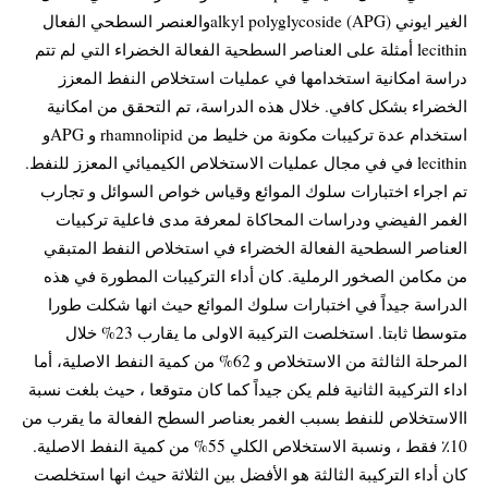
الغير ايوني alkyl polyglycoside (APG)والعنصر السطحي الفعال
lecithin أمثلة على العناصر السطحية الفعالة الخضراء التي لم تتم
دراسة امكانية استخدامها في عمليات استخلاص النفط المعزز
الخضراء بشكل كافي. خلال هذه الدراسة، تم التحقق من امكانية
استخدام عدة تركيبات مكونة من خليط من rhamnolipid و APGو
lecithin في في مجال عمليات الاستخلاص الكيميائي المعزز للنفط.
تم اجراء اختبارات سلوك الموائع وقياس خواص السوائل و تجارب
الغمر الفيضي ودراسات المحاكاة لمعرفة مدى فاعلية تركبيات
العناصر السطحية الفعالة الخضراء في استخلاص النفط المتبقي
من مكامن الصخور الرملية. كان أداء التركيبات المطورة في هذه
الدراسة جيداً في اختبارات سلوك الموائع حيث انها شكلت طورا
متوسطا ثابتا. استخلصت التركيبة الاولى ما يقارب 23% خلال
المرحلة الثالثة من الاستخلاص و 62% من كمية النفط الاصلية، أما
اداء التركيبة الثانية فلم يكن جيداً كما كان متوقعا ، حيث بلغت نسبة
االاستخلاص للنفط بسبب الغمر بعناصر السطح الفعالة ما يقرب من
10٪ فقط ، ونسبة الاستخلاص الكلي 55% من كمية النفط الاصلية.
كان أداء التركيبة الثالثة هو الأفضل بين الثلاثة حيث انها استخلصت