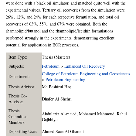
were done with a black oil simulator, and matched quite well with the
experimental values. Tertiary oil recoveries from the simulation were
26%, 12%, and 24% for each respective formulation, and total oil
recoveries of 63%, 55%, and 67% were obtained. Both the
rhamnolipid/butanol and the rhamnolipid/lecithin formulations
performed strongly in the experiments, demonstrating excellent
potential for application in EOR processes.
Item Type:
Thesis (Masters)
Subjects:
Petroleum
>
Enhanced Oil Recovery
College of Petroleum Engineering and Geosciences
Department:
>
Petroleum Engineering
Thesis Advisor:
Md Bashirul Haq
Thesis Co-
Dhafer Al Shehri
Advisor:
Thesis
Abdulaziz Al-majed
,
Mohamed Mahmoud
,
Rahul
Committee
Gajbhiye
Members:
Depositing User:
Ahmed Saee Al Ghamdi