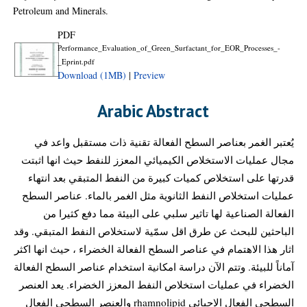
Petroleum and Minerals.
PDF
Performance_Evaluation_of_Green_Surfactant_for_EOR_Processes_-
_Eprint.pdf
Download (1MB)
|
Preview
Arabic Abstract
يُعتبر الغمر بعناصر السطح الفعالة تقنية ذات مستقبل واعد في
مجال عمليات الاستخلاص الكيميائي المعزز للنفط حيث انها اثبتت
قدرتها على استخلاص كميات كبيرة من النفط المتبقي بعد انتهاء
عمليات استخلاص النفط الثانوية مثل الغمر بالماء. عناصر السطح
الفعالة الصناعية لها تاثير سلبي على البيئة مما دفع كثيرا من
الباحثين للبحث عن طرق اقل سمّية لاستخلاص النفط المتبقي. وقد
اثار هذا الاهتمام في عناصر السطح الفعالة الخضراء ، حيث انها اكثر
آماناً للبيئة. وتتم الآن دراسة امكانية استخدام عناصر السطح الفعالة
الخضراء في عمليات استخلاص النفط المعزز الخضراء. يعد العنصر
السطحي الفعال الاحيائي rhamnolipid والعنصر السطحي الفعال