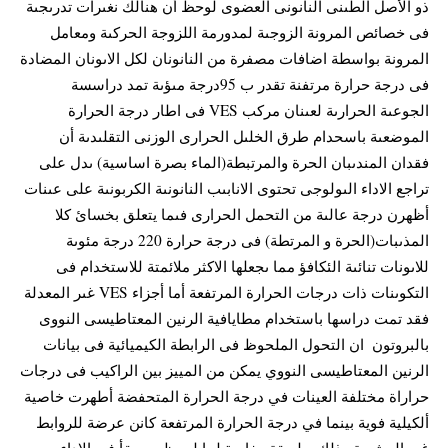
ذو الأصل ‏الطىنى النانونى العضوى لوحظ أن هنالك نغىرات تدرىجىة
فى خصائص المرونة الزوجىة لمدورمة اللزوجة الحركىة ‏ومعامل
المرونة بواسطة اضافات مصفرة من النانونان لكل الاىونان المضادة
فى درجة حرارة ‏مرتفنة تقدر ب 95درجة مىؤىة تمد دراسسة
الجوعىة الحرارىة لعىنان مركب VES فى اطار درجة الحرارة
الموضعىة باسحدام ‏طرق الخلىل الحرارى الوزنى التقلىدىة أن
فقدان المندىبان الحرة والمرتبطة(الماء بصرة اساسية) ‏ىدل على
تراجع الاداء الىولوجى تحتوى الانابىب النانونىة الكربونىة على عىنات
أظهرن درجة عالىة من التحمل الحرارى فىما ‏يتعلق بخسائ كلا
المذىبات(الحرة و المرتطة) فى درجة حرارة 220 درجة مئوىة
للاىونات تنائىة ‏الئكافؤ مما ىجعلها الاكثر ملائمتة للاستخدام فى
التكوىنات ذات درجات الحرارة المرتفعة أما ‏أجزاء VES غىر المعدلة
فقد تمت دراسها باستخدام مطايافية الرنين المعتاطيسى النووى
‏بالبروتون ‏ ان التحول الملحوظ فى الرابطة الكيميائية فى بيانات
الرنين المعتاطيسى النووي يمكن من المييز ‏بين الراكيب فى درجات
حراراة مختلفة العينات في درجة الحرارة المتحفضة أطهرت خاصية
‏ألكيلية فوية بينما في درجة الحرارة المرتفعة كانن عرضة للروابط
غير المشيعة وذلك بطريقة ‏مغايرة لما لوحظ مسبقأ فى الاداء