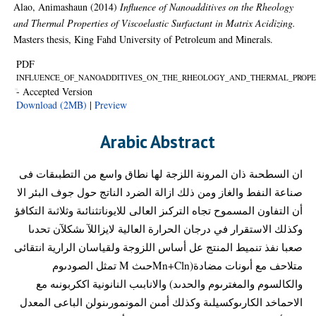
Alao, Animashaun
(2014)
Influence of Nanoadditives on the Rheology
and Thermal Properties of Viscoelastic Surfactant in Matrix Acidizing.
Masters thesis, King Fahd University of Petroleum and Minerals.
PDF
INFLUENCE_OF_NANOADDITIVES_ON_THE_RHEOLOGY_AND_THERMAL_PROPERT
- Accepted Version
Download (2MB)
|
Preview
Arabic Abstract
ان السطحىة ذان المرونة اللزجة لها نطاق واسع من التطبىقات فى
صناعة النفط والغاز ومن ذلك ‏ازالة الضرد الناتج حول جوف البئر الا
أن التفاون المسموح تجاه التركىز العالى للايوناتثنائىة ‏وثلاثىة التكافؤ
وكذلك الاستقرار في درجان الحرارة العالية لايزاللآ ىشكلآن تحدىا
صعبا نفذ تنميط المنتج عل أساس اللزوجة ولقياسان الرارية انتقائى
متلاحف مع أىونات ‏مضادة(‏Mn+Clnحىث M تمثل الصودىوم
والكالسوم والمغترىوم والحدىد) والانابىب النانونية ‏اككربونىه مع
الاحماخد الكارىوكسيلىة وكذلك أمىن المونمورىنولن الباعى المعدل