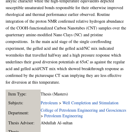
alkylic character while the high-temperature equivalents depicted
‎susceptible unsaturated bonds responsible for their otherwise improved
rheological and ‎thermal performance earlier observed. Routine
integration of the proton NMR confirmed ‎relative hydrogen abundance
of the COOH-functionalized Carbon Nanotubes (CNT) ‎samples over the
quarternary amine-modified Nano Clays (NC) and pristine
compositions. ‎ In the main acid stage of the single coreflooding
experiment, the gelled acid and the ‎gelled acid/NC mix indicated
wormholes that travelled halfway and a high pressure ‎response which
underlines their good diversion potentials at 65oC as against the regular
‎acid and gelled acid/CNT mix which showed breakthrough response as
confirmed by the ‎picturesque CT scan implying they are less effective
for diversion at this temperature. ‎
Item Type:
Thesis (Masters)
Subjects:
Petroleum
>
Well Completion and Stimulation
College of Petroleum Engineering and Geosciences
Department:
>
Petroleum Engineering
Thesis Advisor:
Abdullah Al-sultan
Thesis