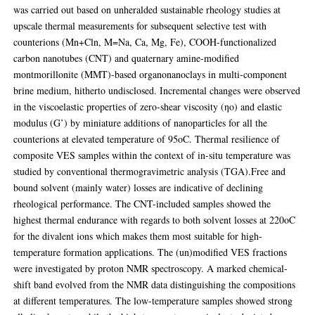
was carried out based on unheralded sustainable rheology studies at
‎upscale thermal measurements for subsequent selective test with
counterions (Mn+Cln, ‎M=Na, Ca, Mg, Fe), COOH-functionalized
carbon nanotubes (CNT) and quaternary ‎amine-modified
montmorillonite (MMT)-based organonanoclays in multi-component
‎brine medium, hitherto undisclosed.‎ Incremental changes were observed
in the viscoelastic properties of zero-shear viscosity ‎‎(ηo) and elastic
modulus (G’) by miniature additions of nanoparticles for all the
‎counterions at elevated temperature of 95oC.‎ Thermal resilience of
composite VES samples within the context of in-situ temperature ‎was
studied by conventional thermogravimetric analysis (TGA).Free and
bound solvent ‎‎(mainly water) losses are indicative of declining
rheological performance. The CNT-‎included samples showed the
highest thermal endurance with regards to both solvent ‎losses at 220oC
for the divalent ions which makes them most suitable for high-‎
temperature formation applications. The (un)modified VES fractions
were investigated by ‎proton NMR spectroscopy. A marked chemical-
shift band evolved from the NMR data ‎distinguishing the compositions
at different temperatures. The low-temperature samples ‎showed strong