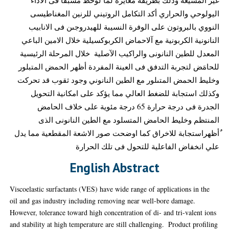
اليولوحي والحراري أكد التكامل الروتيني للرنين المغناطيسى
النووي بالبروتون على الوفرة النسيبة للهيدروجىن فى ‏الانابيب
النانونية الكربونية مع آلاحماض الكربوكسيلية خلال الامين الباعي
المعدل للطين ‏النانونى والراكيب الآصلية ‏ خلال المرحلة الرئيسية
للحامَض لتجربة التدفق فى العينة المفردة أظهر الحمض المتبلور
وخليط ‏الحمض المتىلور مع الطين النانوني وجود ثقوب قد تحركت
وكذلك استجابة للضغط العالي مما ‏يؤكد على امكانية التحويل
الجدرة فى درجة حرارة 65 درجة مئوية على خلاف الحامض
المنتظم ‏وخليط الحامض المتسلود مع الطين النانونى الذى
ٌأظهراستجابة للاخراق كما اوضحت صور ‏الاشعة المقطعية مما يدل
علي انخفاض الفاعلية للتحول فى تلك الحرارة
English Abstract
Viscoelastic surfactants (VES) have wide range of applications in the
oil and gas industry ‎including removing near well-bore damage.
However, tolerance toward high ‎concentration of di- and tri-valent ions
and stability at high temperature are still ‎challenging. ‎ Product profiling