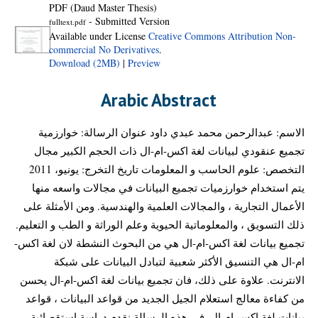
PDF (Daud Master Thesis)
- Submitted Version
fulltext.pdf
Available under License
Creative Commons Attribution Non-
commercial No Derivatives
.
Download (2MB)
|
Preview
Arabic Abstract
الاسم: عبدالرحمن محمد عبدي داود عنوان الرسالة: خوارزمية
تجميع عنقودي لبيانات لغة اكس-ام-ال ذات الحجم الكبير مجال
التخصص: علوم الحاسب و المعلومات تاريخ التخرج: يونيو، 2011
يتم استخدام خوارزميات تجميع البيانات في مجالات واسعه منها
الأعمال التجارية ، والمجالات العلمية والهندسية. ومن الأمثلة على
ذلك التسويق ، والمعلوماتية الحيوية وعلم الوراثة و الطب و التعليم.
تجميع بيانات لغة اكس-ام-ال هي من البحوث النشطة لان لغة اكس-
ام-ال هي التنسيق الأكثر شعبية لتبادل البيانات على شبكة
الانترنت. علاوة على ذلك، فان تجميع بيانات لغة اكس-ام-ال يحسن
من كفاءة معالج استعلام الجيل الجديد من قواعد البيانات ، قواعد
بيانات لغة اكس-ام-ال. في هذه الرسالة نقدم دراسة استقصائية