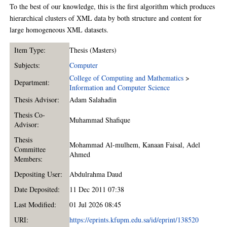
To the best of our knowledge, this is the first algorithm which produces
hierarchical clusters of XML data by both structure and content for
large homogeneous XML datasets.
Item Type:
Thesis (Masters)
Subjects:
Computer
College of Computing and Mathematics
>
Department:
Information and Computer Science
Thesis Advisor:
Adam Salahadin
Thesis Co-
Muhammad Shafique
Advisor:
Thesis
Mohammad Al-mulhem
,
Kanaan Faisal
,
Adel
Committee
Ahmed
Members:
Depositing User:
Abdulrahma Daud
Date Deposited:
11 Dec 2011 07:38
Last Modified:
01 Jul 2026 08:45
URI:
https://eprints.kfupm.edu.sa/id/eprint/138520