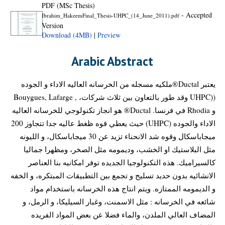
PDF (MSc Thesis)
- Accepted
Ibrahim_HakeemFinal_Thesis-UHPC_(14_June_2011).pdf
Version
Download (4MB)
|
Preview
Arabic Abstract
يعتبر Ductal®ملكيه مسجله من الخرسانه العاليه الاداء و الجوده
((UHPC وقد طور بالتعاون بين ثلاث شركات، , Bouygues, Lafarge
و Rhodia في فرنسا. Ductal® هو انجاز تكنولوجي للخرسانه العاليه
الاداء والجوده (UHPC) حيث يعطي قوه ظغط عاليه جدا تتجاوز 200
ميجاباسكال وقوه شد الانحناء تزيد عن 30 ميجاباسكال، و الليونه
مثل البلاستيك او الخشب، وديمومه مثل الصخر، ومظهرا جماليا
كالسيراميك. هذه التكنولوجيا الجديده توفر امكانيه بنا العناصر
الانشائيه بدون حديد تسليح و تجمع بين التطبيقات المبتكره، و الخفه
و الديمومه الممتازه. ويتم انتاج هذه الخرسانه باستخدام مواد
شائعه في الخرسانه : مثل الاسمنت، وغبار السيليكا، و الرمل، و
المضاف العالي الملدن، والماء فضلا عن بعض المواد الفريده