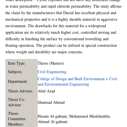
in water permeability and rapid chloride permeability. The study affirms
the claim by the manufacturers that Ductal has excellent physical and
mechanical properties and it is a highly durable material in aggressive
environment. The drawbacks for this material for a widespread
application are its relatively much higher cost, controlled mixing and
difficulty in finishing the surface by conventional trowelling and
floating operation. The product can be utilized in special construction
where weight and durability are major concerns.
Item Type:
Thesis (Masters)
Subjects:
Civil Engineering
College of Design and Built Environment
>
Civil
Department:
and Environmental Engineering
Thesis Advisor:
Abul Azad
Thesis Co-
Shamsad Ahmad
Advisor:
Thesis
Husain Al-gahtani
,
Mohammed Maslehuddin
,
Committee
Ahmad Al-gahtani
Members: