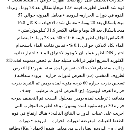
قوه شد الفصل اظهرت قيمه 12.6 ميجاباسكال بعد 28 يوما . وتزداد
القوه في دورات الحراره-البروده. • معامل المرونه حوالي 57
ميجاباسكال بعد 28 يوما. • معامل شده الاجهاد، Kic كان 16.8
ميجاباسكال بعد 28 يوما و طاقه الكسر 31.6 كيلونيوتن/متر. •
الانكماش الجاف اظهر قيمه 300x10-6 بعد 28 يوما. • امتصاص
الماء يكاد لايذكر، حوالي .0.1 % • قياس نفاذيه الماء باستخدام
اختبار DIN اظهر عمليا ان لا وجود لاختراق الماء. • اختبار نفاذيه
الكلوريد السريع اظهر قراءات ضئيله جدا. تم فحص ديمومه Ductal®
وذلك باستخدام ثلاث حالات تعريض لمده سته اشهر: (ا) التعرض
لظروف المختبر، (ب) التعرض لدورات حراره – بروده متعاقبه (
تسخين بدرجه حراره 60 درجه مئويه لمده يومين ثم التبريد بدرجه
حراره الغرفه ليومين)، (ج) التعرض لدورات ترطيب – جفاف
متعاقبه ( ترطيب لمده يومين بمحلول السبخه ثم التجفيف بدرجه
حراره 30 درجه مئويه لمده يومين) . و قد اظهرت التجارب التي
اجريت على عينات الدورات النتائج التاليه: • هناك ارتفاع في قوه
الظغط للعينات المعرضه لدورات الحراره – البروده. • دورات
الحراره – البروده ايضا زادت من معامل شده الاجهاد ( Kic) وطاقه