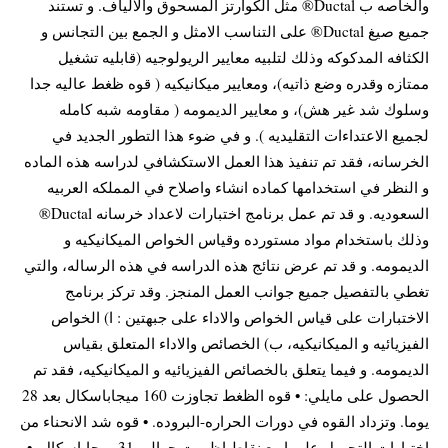
والخاصه ب Ductal® مثل الكوارتز المسحوق والالياف. و تستند
جميع صيغ Ductal® على التناسب الامثل و الجمع بين التجانس و
الكثافه المدكوكه وذلك لتلبيه معايير الريولوجيه (قابليه تشغيل
ممتازه وقدره وضع ذاتيه)، ومعايير ميكانيكيه ( قوه ظغط عاليه جدا
وسلوك شد غير هش)، و معايير الديمومه ( مقاومه شبه كامله
لجميع الاعتداءات التقليديه ). و في ضوء هذا التطور الجديد في
الخرسانه، فقد تم تنفيذ هذا العمل الاستكشافي لدراسه هذه الماده
و النظر في استخدامها كماده انشاء واصلاح في المملكه العربيه
السعوديه. و قد تم عمل برنامج اختبارات لاعداد خرسانه Ductal®
وذلك باستخدام مواد مستورده وقياس الخواص الميكانيكيه و
الديمومه. و قد تم عرض نتائج هذه الدراسه في هذه الرساله، والتي
تغطي بالتفصيل جميع جوانب العمل المنجز. وقد تركز برنامج
الاختبارات على قياس الخواص والاداء على جبهتين : ا) الخواص
الفيزيائيه و الميكانيكيه، ب) الخصائص والاداء المتعلق بقياس
الديمومه. و فيما يتعلق بالخصائص الفيزيائيه و الميكانيكيه، فقد تم
الحصول على مايلي: • قوه الظغط تجاوزت 160 ميجاباسكال بعد 28
يوما. وتزداد القوه في دورات الحراره-البروده. • قوه شد الانحناء من
اختبارات التحميل على اربع نقاط اظهرت حوالي 31 ميجاباسكال. •