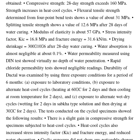
obtained: • Compressive strength: 28-day strength exceeds 160 MPa.
Strength increases in heat-cool cycles. • Flexural tensile strength
determined from four-point bend tests shows a value of about 31 MPa. •
Splitting tensile strength shows a value of 12.6 MPa after 28 days of
water curing. • Modulus of elasticity is about 57 GPa. • Stress intensity
factor, Kic = 16.8 MPa and fracture energy = 31.6 kN/m. • Drying
shrinkage = 300106 after 28-day water curing. • Water absorption is
almost negligible at about 0.1%. • Water permeability measured using
DIN test showed virtually no depth of water penetration. • Rapid
chloride permeability tests showed negligible readings. Durability of
Ductal was examined by using three exposure conditions for a period of
6 months: (a) exposure to laboratory conditions, (b) exposure to
alternate heat-cool cycles (heating at 60C for 2 days and then cooling
at room temperature for 2 days), and (c) exposure to alternate wet-dry
cycles (wetting for 2 days in sabkha type solution and then drying at
30C for 2 days). The tests conducted on the cycled specimens showed
the following results: • There is a slight gain in compressive strength for
specimens subjected to heat-cool cycles. • Heat-cool cycles also
increased stress intensity factor (Kic) and fracture energy, and reduced
water absorption. • Cyclic exposure did not show any noticeable change