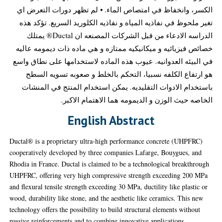
الكسر، وانخفاظ في امتصاص الماء. • لم تظهر دورات التعرض اي
تغير ملحوظ في نفاذيه المياه و نفاذيه الكلوريد السريع. تؤكد هذه
الدراسه الادعاء من قبل الشركات المصنعه ان Ductal® يمتلك
خصائص فيزيائيه و ميكانيكيه ممتازه و هي ماده ذات ديمومه عاليه
في البيئه العدوانيه. عيوب هذه الماده لاستخدامها على نطاق واسع
هو ارتفاع الكلفه نسبيا، التحكم بالخلط و صعوبه تسويه السطح
باستخدام الادوات التقليديه. يمكن استخدام المنتج في المنشات
الخاصه حيث الوزن و الديمومه هما الاهتمام الاكبر.
English Abstract
Ductal® is a proprietary ultra-high performance concrete (UHPFRC)
cooperatively developed by three companies Lafarge, Bouygues, and
Rhodia in France. Ductal is claimed to be a technological breakthrough
UHPFRC, offering very high compressive strength exceeding 200 MPa
and flexural tensile strength exceeding 30 MPa, ductility like plastic or
wood, durability like stone, and the aesthetic like ceramics. This new
technology offers the possibility to build structural elements without
passive reinforcements and to combine innovative applications,