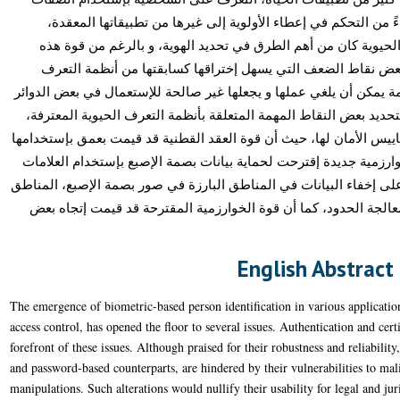
اءً من التحكم في إعطاء الأولوية إلى غيرها من تطبيقاتها المعقدة
يوية كان من أهم الطرق في تحديد الهوية، و بالرغم من قوة هذه
ا بعض نقاط الضعف التي يسهل إختراقها كسابقتها من أنظمة التعرف
ظمة يمكن أن يلغي عملها و يجعلها غير صالحة للإستعمال في بعض الدوائر
تحديد بعض النقاط المهمة المتعلقة بأنظمة التعرف الحيوية المعترفة
يس الأمان لها، حيث أن قوة العقد القطنية قد قيمت بعمق بإستخدامها
ارزمية جديدة إقترحت لحماية بيانات بصمة الإصبع بإستخدام العلامات
 على إخفاء البيانات في المناطق البارزة في صور بصمة الإصبع، المناطق
لجة الحدود، كما أن قوة الخوارزمية المقترحة قد قيمت إتجاه بعض
English Abstract
The emergence of biometric-based person identification in various applicatio
access control, has opened the floor to several issues. Authentication and cert
forefront of these issues. Although praised for their robustness and reliability
and password-based counterparts, are hindered by their vulnerabilities to mali
manipulations. Such alterations would nullify their usability for legal and jur