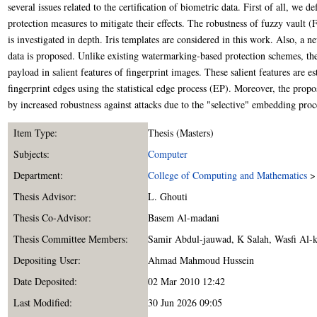
several issues related to the certification of biometric data. First of all, we d
protection measures to mitigate their effects. The robustness of fuzzy vault 
is investigated in depth. Iris templates are considered in this work. Also, a n
data is proposed. Unlike existing watermarking-based protection schemes, th
payload in salient features of fingerprint images. These salient features are e
fingerprint edges using the statistical edge process (EP). Moreover, the pro
by increased robustness against attacks due to the "selective" embedding proc
Item Type:
Thesis (Masters)
Subjects:
Computer
Department:
College of Computing and Mathematics
Thesis Advisor:
L. Ghouti
Thesis Co-Advisor:
Basem Al-madani
Thesis Committee Members:
Samir Abdul-jauwad
,
K Salah
,
Wasfi Al-k
Depositing User:
Ahmad Mahmoud Hussein
Date Deposited:
02 Mar 2010 12:42
Last Modified:
30 Jun 2026 09:05