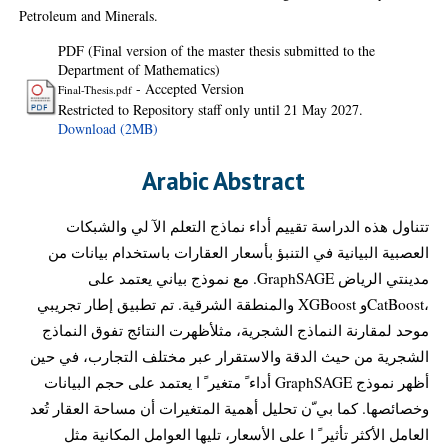
Petroleum and Minerals.
PDF (Final version of the master thesis submitted to the
Department of Mathematics)
- Accepted Version
Final-Thesis.pdf
Restricted to Repository staff only until 21 May 2027.
Download (2MB)
Arabic Abstract
تتناول هذه الدراسة تقييم أداء نماذج التعلم الآ لي والشبكات
العصبية البيانية في التنبؤ بأسعار العقارات باستخدام بيانات من
مدينتي الرياض GraphSAGE. مع نموذج بياني يعتمد على
،CatBoostو XGBoost والمنطقة الشرقية. تم تطبيق إطار تجريبي
موحد لمقارنة النماذج الشجرية، مثلأظهرت النتائج تفوق النماذج
الشجرية من حيث الدقة والاستقرار عبر مختلف التجارب، في حين
أظهر نموذج GraphSAGE أداء ً متغير ً ا يعتمد على حجم البيانات
وخصائصها. كما بي ّن تحليل أهمية المتغيرات أن مساحة العقار تُعد
العامل الأكثر تأثير ً ا على الأسعار، تليها العوامل المكانية مثل