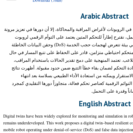
Download (5MB)
Arabic Abstract
ي الروبوتات لأغراض المراقبة والمحاكاة، إلا أن دورها في تعزيز مرونة
عمل، نقترح إطاراً للتحكم المتين يعتمد على التوأم الرقمي لروبوت
متنقل غير شامل القيود الحركية، يعمل في بيئة تتعرض لهجمات حجب الخدمة (DoS) وحقن البيانات الخاطئة
(FDI). م احتياطي متزامن، قادر على الحفاظ على تتبع المسار في حال
تلاعب. تعتمد المنهجية على دمج تقدير الحالات باستخدام المراقب
ادة التحكم لضمان بقاء خطأ التتبع ضمن حدود مقبولة. أظهرت نتائج
استقرار ويمكنه من استعادة الأداء الطبيعي بسلاسة بعد انتهاء
لتوائم الرقمية كعناصر تحكم فعالة، متجاوزاً دورها التقليدي كمجرد
ماناً وقدرة على التحمل
English Abstract
Digital twins have been widely explored for monitoring and simulation in robot
remains underdeveloped. This work proposes a digital twin–based resilient 
mobile robot operating under denial-of-service (DoS) and false data injection