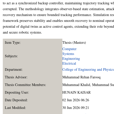
to act as a synchronized backup controller, maintaining trajectory tracking w
corrupted. The methodology integrates observer-based state estimation, attac
recovery mechanism to ensure bounded tracking performance. Simulation resu
framework preserves stability and enables smooth recovery to nominal operati
potential of digital twins as active control agents, extending their role beyon
and secure robotic systems.
Item Type:
Thesis (Masters)
Computer
Systems
Subjects:
Engineering
Electrical
Department:
College of Engineering and Physics
Thesis Advisor:
Muhammad Rehan Farooq
Thesis Committee Members:
Muhammad Khalid
,
Muhammad Suh
Depositing User:
HUNAIN KAISAR
Date Deposited:
02 Jun 2026 06:26
Last Modified:
30 Jun 2026 09:21