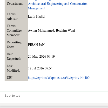
Department:
Architectural Engineering and Construction
Management
Thesis
Laith Hadidi
Advisor:
Thesis
Committee
Awsan Mohammed
,
Ibrahim Wuni
Members:
Depositing
FIBAH JAN
User:
Date
20 May 2026 09:19
Deposited:
Last
12 Jul 2026 07:54
Modified:
URI:
https://eprints.kfupm.edu.sa/id/eprint/144400
Back to top