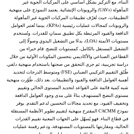
البناء، مع التركيز بشكل أساسي على المركبات الجوية غير
المأهولة (UAVs) والروبوتات الإنشائية. يعتمد النموذج على منهجية
التطبيقات، حيث تُعرّف تطبيقات المركبات الجوية غير المأهولة
والروبوتات كمجالات عمليات رئيسية (KPAs)، بينما تُعتبر العوامل
الدافعة والقيود المرتبطة بكل تطبيق سماتٍ للقدرات. وتُستخدم
مستويات الأتمتة (LOA)، بدءًا من التشغيل اليدوي وصولًا إلى
التشغيل المستقل بالكامل، كمستويات للنضج. قام خبراء من
القطاعين الصناعي والأكاديمي بتحسين المكونات الأولية من خلال
دراسة تجريبية، ثم جرى التحقق من صحتها باستخدام منهجية دلفي.
طُبّق التقييم التركيبي الضبابي (FSE) ومتوسط الدرجات لتحديد
أهمية العوامل الدافعة والقيود والتطبيقات. بعد ذلك، طُوّرت منهجية
شبه كمية قائمة على القواعد لتحديد المستوى الحالي وتقييم
مستوى النضج المستهدف بناءً على مدى وجود العوامل الدافعة
وتخفيف القيود، مع تحديد مجالات التحسين لدعم التقدم. يوفر
نموذج CACMM المقترح منهجية لتقييم تطوير الأنظمة المستقلة
في قطاع البناء. فهو يُسهّل على الجهات المعنية تقييم القدرات
الحالية، ومقارنتها بالمستويات المستهدفة، ودعم رقمنة عمليات
البناء من خلال دمج الطائرات بدون طيار والروبوتات.