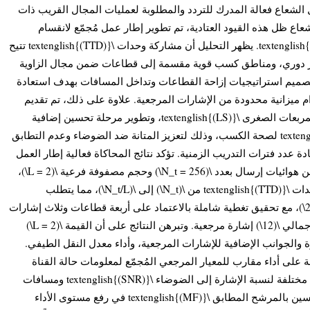
لشعاع فعالة المدرك للتردد والمطلوبة لعمليات المجال القريب ذات
اع ظل هذه القيود العتادية، تم تطوير إطار عمل مُجمّع لانقسام
الشعاع المعتمد على المسافة \textenglish{(DDBS)}. يظهر التحليل أن مشاركة وحدات \textenglish{(TTD)} تتيح
يز دوري، ومناطق كسب قوية مقسمة إلى قطاعات ضمن مجال الزاوية
م تصميم استراتيجيات إزاحة القطاعات وتداخل المسافات بهدف استعادة
 ميزانية محدودة من الإشارات المرجعية. علاوة على ذلك، تم تقديم
تفسير فعال للتركيز يعتمد على طريقة المربعات الصغرى \textenglish{(LS)}، وتطوير مرحلة تحسين إضافية
باستخدام المرشح المطابق \textenglish{(MF)} لصحة الكسب، وذلك لتعزيز المتانة ضد الضوضاء وعدم التطابق
ة عدد فترات التدريب الزمنية. تؤكد نتائج المحاكاة فعالية إطار العمل
المقترح. ففي الحالة التمثيلية التي تتضمن هوائيات إرسال بعدد \(N_t = 256\) وحجم مصفوفة فرعية \(L = 2\)،
ينجح التصميم المقترح في تقليل عدد وحدات \textenglish{(TTD)} من \(N_t\) إلى \(N_t/L\)، مما يتطلب
استخدام \(128\) وحدة فقط بدلاً من \(256\)، مع تحقيق تغطية شاملة بالاعتماد على أربعة قطاعات وثلاث إشارات
مرجعية متداخلة المسافات لكل قطاع، بإجمالي \(12\) إشارة مرجعية. وتبرهن النتائج على أن القيمة \(L = 2\)
أجهزة والجوانب الإضافية للإشارات المرجعية، وأداء معدل النقل الطيفي
على أداء مقارب للمعيار المرجعي المُجمّع لمعلومات حالة القناة
المثالية \textenglish{(CSI)} عبر نطاقات مختلفة لنسبة الإشارة إلى الضوضاء \textenglish{(SNR)} ومسافات
المستخدمين، في حين تسهم مرحلة التحسين بالمرشح المطابق \textenglish{(MF)} في رفع مستوى الأداء