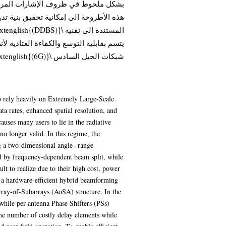
هذه الأطروحة إلى إمكانية تحقيق بنية تد
شبكات الجيل السادس \textenglish{(6G)}.
o rely heavily on Extremely Large-Scale
 rates, enhanced spatial resolution, and
uses many users to lie in the radiative
no longer valid. In this regime, the
g a two-dimensional angle--range
ed by frequency-dependent beam split, while
lt to realize due to their high cost, power
 a hardware-efficient hybrid beamforming
ray-of-Subarrays (AoSA) structure. In the
while per-antenna Phase Shifters (PSs)
the number of costly delay elements while