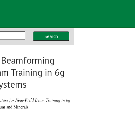
Search
d Beamforming
am Training in 6g
ystems
ture for Near-Field Beam Training in 6g
eum and Minerals.