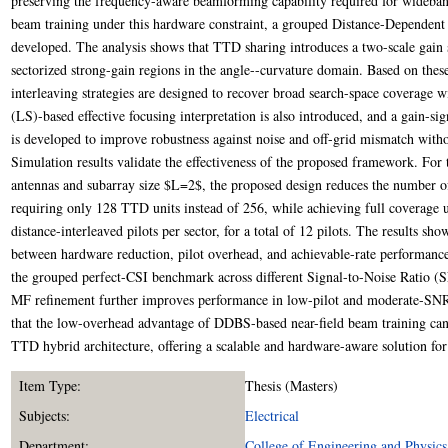
preserving the frequency-aware beamforming capability required for wideband 
beam training under this hardware constraint, a grouped Distance-Depende
developed. The analysis shows that TTD sharing introduces a two-scale gain s
sectorized strong-gain regions in the angle--curvature domain. Based on these
interleaving strategies are designed to recover broad search-space coverage w
(LS)-based effective focusing interpretation is also introduced, and a gain-s
is developed to improve robustness against noise and off-grid mismatch witho
Simulation results validate the effectiveness of the proposed framework. For
antennas and subarray size $L=2$, the proposed design reduces the number 
requiring only 128 TTD units instead of 256, while achieving full coverage u
distance-interleaved pilots per sector, for a total of 12 pilots. The results s
between hardware reduction, pilot overhead, and achievable-rate performanc
the grouped perfect-CSI benchmark across different Signal-to-Noise Ratio (S
MF refinement further improves performance in low-pilot and moderate-SNR r
that the low-overhead advantage of DDBS-based near-field beam training can 
TTD hybrid architecture, offering a scalable and hardware-aware solution 
Item Type:
Thesis (Masters)
Subjects:
Electrical
Department:
College of Engineering and Physics