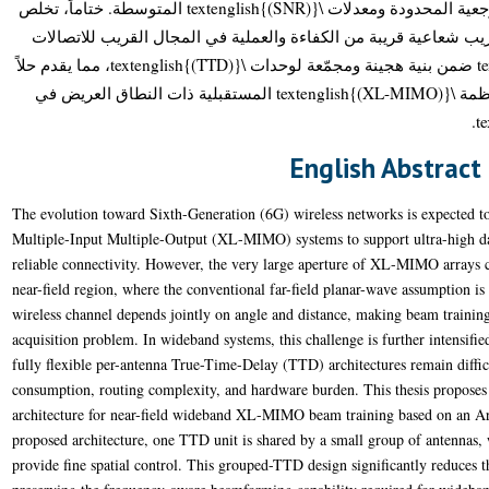
بشكل ملحوظ في ظروف الإشارات المرجعية المحدودة ومعدلات \textenglish{(SNR)} المتوسطة. ختاماً، تخلص
ريب شعاعية قريبة من الكفاءة والعملية في المجال القريب للاتصالات
المستندة إلى تقنية \textenglish{(DDBS)} ضمن بنية هجينة ومجمّعة لوحدات \textenglish{(TTD)}، مما يقدم حلاً
يتسم بقابلية التوسع والكفاءة العتادية لأنظمة \textenglish{(XL-MIMO)} المستقبلية ذات النطاق العريض في
English Abstract
The evolution toward Sixth-Generation (6G) wireless networks is expected t
Multiple-Input Multiple-Output (XL-MIMO) systems to support ultra-high data
reliable connectivity. However, the very large aperture of XL-MIMO arrays ca
near-field region, where the conventional far-field planar-wave assumption is 
wireless channel depends jointly on angle and distance, making beam trainin
acquisition problem. In wideband systems, this challenge is further intensifi
fully flexible per-antenna True-Time-Delay (TTD) architectures remain difficu
consumption, routing complexity, and hardware burden. This thesis proposes
architecture for near-field wideband XL-MIMO beam training based on an Ar
proposed architecture, one TTD unit is shared by a small group of antennas, 
provide fine spatial control. This grouped-TTD design significantly reduces 