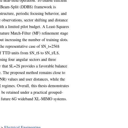
near-field operation. To enable efficient
nt Beam-Split (DDBS) framework is
tructure, periodic focusing behavior, and
 observations, sector shifting and distance
ith a limited pilot budget. A Least-Squares
ignature Match-Filter (MF) refinement stage
ut increasing the number of training slots.
 the representative case of $N_t=256$
of TTD units from $N_t$ to $N_t/L$,
sing four angular sectors and three
how that $L=2$ provides a favorable balance
e. The proposed method remains close to
NR) values and user distances, while the
egimes. Overall, this thesis demonstrates
be retained under a practical grouped-
for future 6G wideband XL-MIMO systems.
>
Electrical Engineering