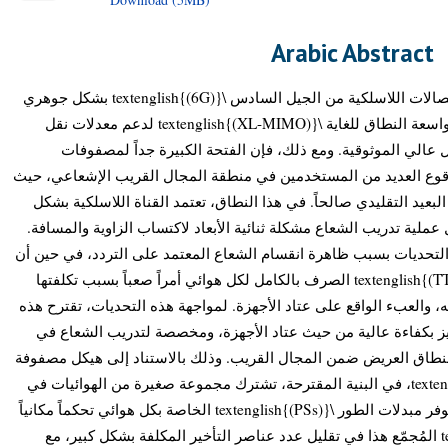
Arabic Abstract
يرتكز التطور المستقبلي نحو شبكات الاتصالات اللاسلكية من الجيل السادس \textenglish{(6G)} بشكل جوهري
على أنظمة المداخل والمخارج المتعددة واسعة النطاق للغاية \textenglish{(XL-MIMO)} لدعم معدلات نقل
ل عالي الموثوقية. ومع ذلك، فإن الفتحة الكبيرة جداً لمصفوفات
\textenglish{(XL-MIMO)} عديد من المستخدمين في منطقة المجال القريب الإشعاعي، حيث
بعيد التقليدي صالحاً. في هذا النطاق، تعتمد القناة اللاسلكية بشكل
عملية تدريب الشعاع مشكلة ثنائية الأبعاد لاكتساب الزاوية والمسافة
التحديات بسبب ظاهرة انقسام الشعاع المعتمد على التردد، في حين أن
تحقيق بنيات تأخير الوقت الحقيقي \textenglish{(TTD)} الصرف بالكامل لكل هوائي أمراً صعباً بسبب تكلفتها
يه، والعبء الواقع على عتاد الأجهزة. لمواجهة هذه التحديات، تقترح هذه
يز بكفاءة عالية من حيث عتاد الأجهزة، ومخصصة لتدريب الشعاع في
أنظمة \textenglish{(XL-MIMO)} ق العريض ضمن المجال القريب. وذلك بالاستناد إلى هيكل مصفوفة
من المصفوفات الفرعية \textenglish{(AoSA)}، في البنية المقترحة، تشترك مجموعة صغيرة من الهوائيات في
وحدة \textenglish{(TTD)} واحدة، بينما توفر مبدلات الطور \textenglish{(PSs)} الخاصة بكل هوائي تحكماً مكانياً
دقيقاً. يساهم تصميم \textenglish{(TTD)} المُجمّع هذا في تقليل عدد عناصر التأخير المكلفة بشكل كبير، مع