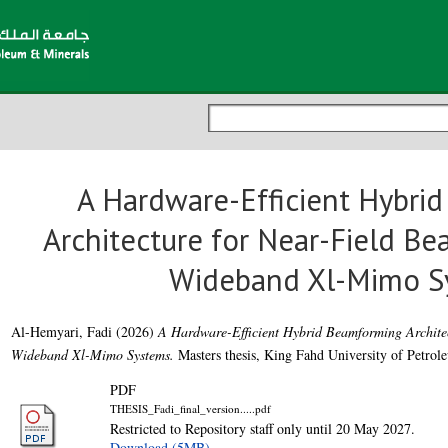
A Hardware-Efficient Hybri
Architecture for Near-Field Be
Wideband Xl-Mimo S
Al-Hemyari, Fadi
(2026)
A Hardware-Efficient Hybrid Beamforming Architec
Wideband Xl-Mimo Systems.
Masters thesis, King Fahd University of Petrol
PDF
THESIS_Fadi_final_version.....pdf
Restricted to Repository staff only until 20 May 2027.
Download (5MB)