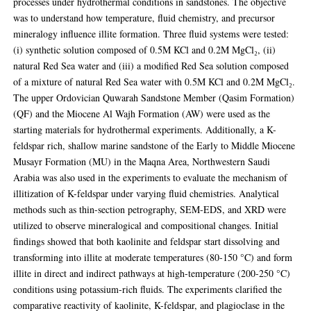
processes under hydrothermal conditions in sandstones. The objective
was to understand how temperature, fluid chemistry, and precursor
mineralogy influence illite formation. Three fluid systems were tested:
(i) synthetic solution composed of 0.5M KCl and 0.2M MgCl₂, (ii)
natural Red Sea water and (iii) a modified Red Sea solution composed
of a mixture of natural Red Sea water with 0.5M KCl and 0.2M MgCl₂.
The upper Ordovician Quwarah Sandstone Member (Qasim Formation)
(QF) and the Miocene Al Wajh Formation (AW) were used as the
starting materials for hydrothermal experiments. Additionally, a K-
feldspar rich, shallow marine sandstone of the Early to Middle Miocene
Musayr Formation (MU) in the Maqna Area, Northwestern Saudi
Arabia was also used in the experiments to evaluate the mechanism of
illitization of K-feldspar under varying fluid chemistries. Analytical
methods such as thin-section petrography, SEM-EDS, and XRD were
utilized to observe mineralogical and compositional changes. Initial
findings showed that both kaolinite and feldspar start dissolving and
transforming into illite at moderate temperatures (80-150 °C) and form
illite in direct and indirect pathways at high-temperature (200-250 °C)
conditions using potassium-rich fluids. The experiments clarified the
comparative reactivity of kaolinite, K-feldspar, and plagioclase in the