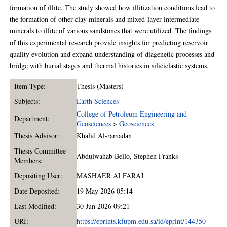
formation of illite. The study showed how illitization conditions lead to
the formation of other clay minerals and mixed-layer intermediate
minerals to illite of various sandstones that were utilized. The findings
of this experimental research provide insights for predicting reservoir
quality evolution and expand understanding of diagenetic processes and
bridge with burial stages and thermal histories in siliciclastic systems.
Item Type:
Thesis (Masters)
Subjects:
Earth Sciences
College of Petroleum Engineering and
Department:
Geosciences
>
Geosciences
Thesis Advisor:
Khalid Al-ramadan
Thesis Committee
Abdulwahab Bello
,
Stephen Franks
Members:
Depositing User:
MASHAER ALFARAJ
Date Deposited:
19 May 2026 05:14
Last Modified:
30 Jun 2026 09:21
URI:
https://eprints.kfupm.edu.sa/id/eprint/144350