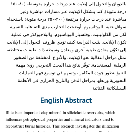
بالذوبان والتحول إلى إيلايت عند درجات حرارة متوسطة (٨٠-١٥٠
درجة مئوية), كما يتشكل الإيلايت عبر مسارات مباشرة وغير
مباشرة عند درجات حرارة مرتفعة (٢٠٠-٢٥٠ درجة مئوية) باستخدام
سوائل غنية بالبوتاسيوم. أوضحت التجارب مدى التفاعلية النسبية
لكل من الكاولينيت، وفلسبار البوتاسيوم، والبلاجيوكلاز في عملية
تكوّن الإيلايت. بيّنت الدراسة كيف تؤدي ظروف التحول إلى الإيلايت
إلى تكوّن معادن طينية أخرى ومعادن وسيطة ذات طبقات مختلطة،
تمثل مراحل انتقالية نحو الإيلايت، والأنواع المختلفة من الصخور
الرملية المستخدمة. توفّر نتائج هذا البحث التجريبي رؤىً مهمة
للتنبؤ بتطور جودة المكامن، وتسهم في توسيع فهم العمليات
التحويرية وربطها بمراحل الدفن والتاريخ الحراري في الأنظمة
السيليكاتية الفتاتية
English Abstract
Illite is an important clay mineral in siliciclastic reservoirs, which
influences petrophysical properties and mineral indicators used to
reconstruct burial histories. This research investigates the illitization