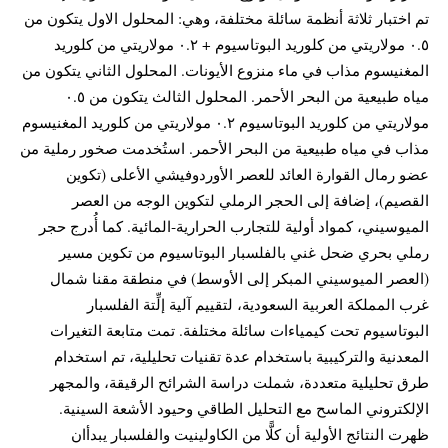
تم اختبار ثلاثة أنظمة سائلة مختلفة، وهي: المحلول الاول يتكون من
٠.٥ مولاريتي من كلوريد البوتاسيوم + ٠.٢ مولاريتي من كلوريد
المغنيسوم مذاب في ماء منزوع الأيونات. المحلول الثاني يتكون من
مياه طبيعية من البحر الأحمر. المحلول الثالث يتكون من ٠.٥
مولاريتي من كلوريد البوتاسيوم ٠.٢ مولاريتي من كلوريد المغنيسوم
مذاب في مياه طبيعية من البحر الأحمر. استُخدمت صخور رملية من
عضو رمال القوارة العائد للعصر الأوردوفيشي الأعلى (تكوين
القصيم)، إضافة إلى الحجر الرملي لتكوين الوجه من العصر
الميوسيني، كمواد أولية للتجارب الحرارية‑المائية. كما أُدرج حجر
رملي بحري ضحل غني بالفلسبار البوتاسيوم من تكوين مسير
(العصر الميوسيني المبكر إلى الأوسط) في منطقة مقنا شمال
غرب المملكة العربية السعودية، لتقييم آلية إلِّتة الفلسبار
البوتاسيوم تحت كيمياءات سائلة مختلفة. تمت متابعة التغيرات
المعدنية والتركيبية باستخدام عدة تقنيات تحليلية، تم استخدام
طرق تحليلية متعددة، شملت دراسة الشرائح الرقيقة، والمجهر
الإلكتروني الماسح مع التحليل الطاقي وحيود الأشعة السينية.
ظهرت النتائج الأولية أن كلًّا من الكاولينيت والفلسبار يبدأان